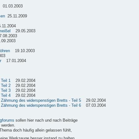
01.03.2003
sen
25.11.2009
11.2004
meißel
29.05.2003
08.2003
09.2003
röhren
19.10.2003
003
r
17.01.2004
Teil 1
29.02.2004
Teil 2
29.02.2004
Teil 3
29.02.2004
Teil 4
29.02.2004
e Zähmung des widerspenstigen Bretts - Teil 5
29.02.2004
e Zähmung des widerspenstigen Bretts - Teil 6
07.03.2004
gforums
sollen hier nach und nach Beiträge
 werden.
Thema doch häufig allein gelassen fühlt,
 seine Werkzeuge besser instand zu halten