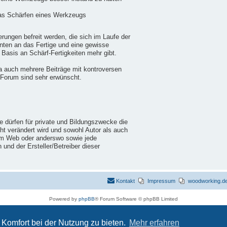
das Schärfen eines Werkzeugs
ungen befreit werden, die sich im Laufe der
nten an das Fertige und eine gewisse
 Basis an Schärf-Fertigkeiten mehr gibt.
a auch mehrere Beiträge mit kontroversen
 Forum sind sehr erwünscht.
ie dürfen für private und Bildungszwecke die
cht verändert wird und sowohl Autor als auch
im Web oder anderswo sowie jede
nd der Ersteller/Betreiber dieser
Kontakt
Impressum
woodworking.de 
Powered by
phpBB
® Forum Software © phpBB Limited
Deutsche Übersetzung durch
phpBB.de
Datenschutz
|
Nutzungsbedingungen
Komfort bei der Nutzung zu bieten.
Mehr erfahren