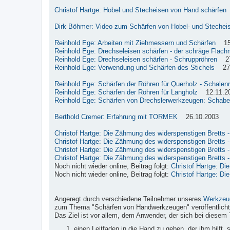
Christof Hartge: Hobel und Stecheisen von Hand schärfen
Dirk Böhmer: Video zum Schärfen von Hobel- und Stechei
Reinhold Ege: Arbeiten mit Ziehmessern und Schärfen
15.
Reinhold Ege: Drechseleisen schärfen - der schräge Flach
Reinhold Ege: Drechseleisen schärfen - Schruppröhren
27.
Reinhold Ege: Verwendung und Schärfen des Stichels
27.
Reinhold Ege: Schärfen der Röhren für Querholz - Schalen
Reinhold Ege: Schärfen der Röhren für Langholz
12.11.2
Reinhold Ege: Schärfen von Drechslerwerkzeugen: Schabe
Berthold Cremer: Erfahrung mit TORMEK
26.10.2003
Christof Hartge: Die Zähmung des widerspenstigen Bretts - 
Christof Hartge: Die Zähmung des widerspenstigen Bretts - 
Christof Hartge: Die Zähmung des widerspenstigen Bretts - 
Christof Hartge: Die Zähmung des widerspenstigen Bretts - 
Noch nicht wieder online, Beitrag folgt:
Christof Hartge: Di
Noch nicht wieder online, Beitrag folgt:
Christof Hartge: Di
Angeregt durch verschiedene Teilnehmer unseres
Werkzeu
zum Thema "Schärfen von Handwerkzeugen" veröffentlicht
Das Ziel ist vor allem, dem Anwender, der sich bei diesem 
einen Leitfaden in die Hand zu geben, der ihm hilft,