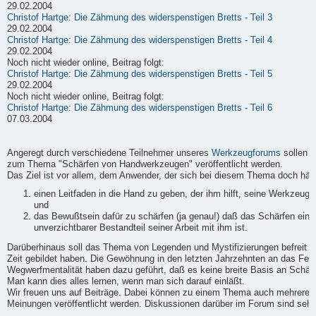
29.02.2004
Christof Hartge: Die Zähmung des widerspenstigen Bretts - Teil 3
29.02.2004
Christof Hartge: Die Zähmung des widerspenstigen Bretts - Teil 4
29.02.2004
Noch nicht wieder online, Beitrag folgt:
Christof Hartge: Die Zähmung des widerspenstigen Bretts - Teil 5
29.02.2004
Noch nicht wieder online, Beitrag folgt:
Christof Hartge: Die Zähmung des widerspenstigen Bretts - Teil 6
07.03.2004
Angeregt durch verschiedene Teilnehmer unseres
Werkzeugforums
sollen h
zum Thema "Schärfen von Handwerkzeugen" veröffentlicht werden.
Das Ziel ist vor allem, dem Anwender, der sich bei diesem Thema doch häufi
einen Leitfaden in die Hand zu geben, der ihm hilft, seine Werkzeuge
und
das Bewußtsein dafür zu schärfen (ja genau!) daß das Schärfen ein
unverzichtbarer Bestandteil seiner Arbeit mit ihm ist.
Darüberhinaus soll das Thema von Legenden und Mystifizierungen befreit we
Zeit gebildet haben. Die Gewöhnung in den letzten Jahrzehnten an das Fert
Wegwerfmentalität haben dazu geführt, daß es keine breite Basis an Schärf-
Man kann dies alles lernen, wenn man sich darauf einläßt.
Wir freuen uns auf Beiträge. Dabei können zu einem Thema auch mehrere B
Meinungen veröffentlicht werden. Diskussionen darüber im Forum sind sehr