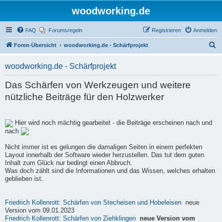
woodworking.de
FAQ
Forumsregeln
Registrieren
Anmelden
S
Foren-Übersicht
woodworking.de - Schärfprojekt
u
woodworking.de - Schärfprojekt
c
h
Das Schärfen von Werkzeugen und weitere
e
nützliche Beiträge für den Holzwerker
Hier wird noch mächtig gearbeitet - die Beiträge erscheinen nach und
nach
Nicht immer ist es gelungen die damaligen Seiten in einem perfekten
Layout innerhalb der Software wieder herzustellen. Das tut dem guten
Inhalt zum Glück nur bedingt einen Abbruch.
Was doch zählt sind die Informationen und das Wissen, welches erhalten
geblieben ist.
Friedrich Kollenrott: Schärfen von Stecheisen und Hobeleisen
neue
Version vom 09.01.2023
Friedrich Kollenrott: Schärfen von Ziehklingen
neue Version vom