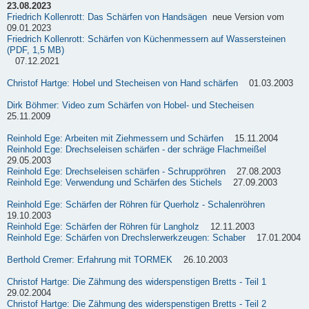
23.08.2023
Friedrich Kollenrott: Das Schärfen von Handsägen
neue Version vom
09.01.2023
Friedrich Kollenrott: Schärfen von Küchenmessern auf Wassersteinen
(PDF, 1,5 MB)
07.12.2021
Christof Hartge: Hobel und Stecheisen von Hand schärfen
01.03.2003
Dirk Böhmer: Video zum Schärfen von Hobel- und Stecheisen
25.11.2009
Reinhold Ege: Arbeiten mit Ziehmessern und Schärfen
15.11.2004
Reinhold Ege: Drechseleisen schärfen - der schräge Flachmeißel
29.05.2003
Reinhold Ege: Drechseleisen schärfen - Schruppröhren
27.08.2003
Reinhold Ege: Verwendung und Schärfen des Stichels
27.09.2003
Reinhold Ege: Schärfen der Röhren für Querholz - Schalenröhren
19.10.2003
Reinhold Ege: Schärfen der Röhren für Langholz
12.11.2003
Reinhold Ege: Schärfen von Drechslerwerkzeugen: Schaber
17.01.2004
Berthold Cremer: Erfahrung mit TORMEK
26.10.2003
Christof Hartge: Die Zähmung des widerspenstigen Bretts - Teil 1
29.02.2004
Christof Hartge: Die Zähmung des widerspenstigen Bretts - Teil 2