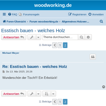
woodworking.de
FAQ
Forumsregeln
Registrieren
Anmelden
S
Foren-Übersicht
Forum woodworking.de
Allgemeines Holzwerkerforum - das laute Forum
u
Esstisch bauen - welches Holz
c
Suche
Erweiterte
Antworten
h
e
1
2
Vorherige
11 Beiträge
Michael Meyer
Re: Esstisch bauen - welches Holz
B
Do 13. Mär 2025, 20:26
e
i
Wunderschön der Tisch!!! Ein Erbstück!
t
r
a
g
Antworten
1
2
Vorherige
11 Beiträge