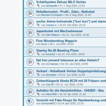
Schärfsystem Deluxe Mk.II Veritas
von
lamawolle
»
Fr 7. Aug 2026, 12:53
Hobelkonvolut - Profil-, Zahn-, Nuthobel
von
Michael Formanek
»
Mo 3. Aug 2026, 21:50
suche: kleine bohrwinde ("kuri kuri") und starr
von
Johann L
»
Di 10. Okt 2023, 23:15
Japanhobel mit Wechselmesser
von
Dirk Baltzer
»
So 21. Jun 2026, 15:38
Fine Woodworking Magazin
von
Kuno
»
Mi 1. Jul 2026, 20:54
Stanley No.66 Beading Plane
von
kevin22
»
Sa 14. Jun 2025, 18:58
Hat hier jemand Interesse an alten Hobeln?
von
Jo-hannes
»
So 18. Jan 2026, 19:05
Verkauf - Hobelbank Veritas Doppelspindelzan
von
dremeier
»
Di 23. Jun 2026, 11:09
Zinkenfräsgerät Akeda BC24 mit 20 Fräsern und
von
XavVit
»
Do 11. Jun 2026, 14:40
Aufsätze für die Handoberfräse - GHUDO - Neu
von
Alex2406
»
So 19. Apr 2026, 21:36
Vorsicht mit Fake-Shops für Handwerkzeug un
von
GerhardK52
»
Di 14. Apr 2026, 21:53