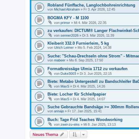
Robland Fünffache, Langlochbohreinrichtung
von
Michael Abraham
»
Fr 3. Apr 2026, 12:45
BOGMA KFY - M 1100
von
primor
»
Mi 4. Mär 2026, 22:35
zu verkaufen: DICTUM® Langer Flachwinkel-Sch
von
senner2026
»
Di 3. Mär 2026, 11:39
Kleiberit 332.0 Furnierleim, 5 kg
von
Ulrich Leimer
»
Mo 5. Feb 2024, 14:38
Suche: "Schau-Drechseln ohne Strom" - Mitmac
von
mabeer
»
Mo 8. Sep 2025, 17:50
Formatkreissäge Ulmia 1712 zu verkaufen
von
Duke3003
»
Di 3. Jun 2025, 22:15
Biete: Metabo Untergestell zu Bandschleifer Ba
von
MaxS
»
Di 4. Mär 2025, 14:26
Biete: Locher für Schleifpapier
von
MaxS
»
Di 4. Mär 2025, 14:07
Suche Gebrauchte Bandsäge >= 300mm Rolle
von
annajo
»
Fr 17. Jan 2025, 15:41
Buch: Tage Frid Teaches Woodworking
von
zwei-zu-eins
»
Mi 8. Jan 2025, 13:13
Neues Thema