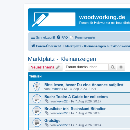
woodworking.de
Forum für Holzwerker mit freundli
Schnellzugriff
FAQ
Forumsregeln
Foren-Übersicht
Marktplatz - Kleinanzeigen auf Woodwork
Marktplatz - Kleinanzeigen
Suche
Erw
Neues Thema
THEMEN
Bitte lesen, bevor Du eine Annonce aufgibst
von
Pedder
»
Mi 13. Sep 2023, 21:21
Buch: Tools: A Guide for collectors
von
kevin22
»
Fr 7. Aug 2026, 20:17
Brustleier inkl Sechskant Bithalter
von
kevin22
»
Fr 7. Aug 2026, 20:16
Gratsäge
von
kevin22
»
Fr 7. Aug 2026, 20:14