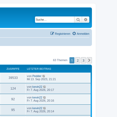
Suche
Erweiterte Suche
Registrieren
Anmelden
1
2
3
Nächste
63 Themen
ZUGRIFFE
LETZTER BEITRAG
L
von
Pedder
Z
39533
e
Mi 13. Sep 2023, 21:21
t
u
z
L
von
kevin22
Z
124
t
e
Fr 7. Aug 2026, 20:17
g
e
t
r
u
z
L
von
kevin22
r
B
Z
92
t
e
Fr 7. Aug 2026, 20:16
e
g
e
t
i
i
r
u
z
t
L
von
kevin22
r
B
Z
95
t
r
e
f
Fr 7. Aug 2026, 20:14
e
g
e
a
t
i
i
r
u
g