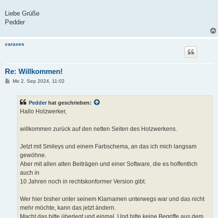
Liebe Grüße
Pedder
caraxes
Re: Willkommen!
B
Mo 2. Sep 2024, 11:02
e
i
t
Pedder
hat geschrieben:
r
a
Hallo Holzwerker,
g
willkommen zurück auf den netten Seiten des Holzwerkens.
Jetzt mit Smileys und einem Farbschema, an das ich mich langsam
gewöhne.
Aber mit allen alten Beiträgen und einer Software, die es hoffentlich
auch in
10 Jahren noch in rechtskonformer Version gibt.
Wer hier bisher unter seinem Klarnamen unterwegs war und das nicht
mehr möchte, kann das jetzt ändern.
Macht das bitte überlegt und einmal. Und bitte keine Begriffe aus dem