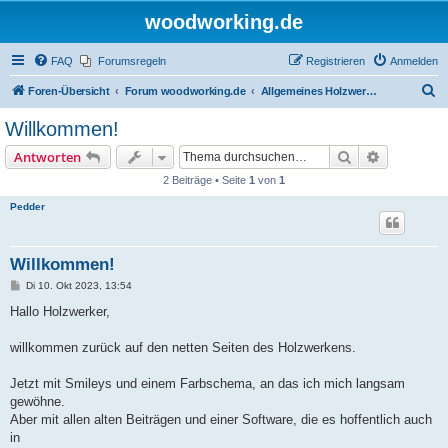
woodworking.de
FAQ
Forumsregeln
Registrieren
Anmelden
S
Foren-Übersicht
Forum woodworking.de
Allgemeines Holzwerkerforum - das laute Forum
u
Willkommen!
c
Suche
Erweiterte
Antworten
h
2 Beiträge • Seite
1
von
1
e
Pedder
Willkommen!
B
Di 10. Okt 2023, 13:54
e
i
Hallo Holzwerker,
t
r
a
willkommen zurück auf den netten Seiten des Holzwerkens.
g
Jetzt mit Smileys und einem Farbschema, an das ich mich langsam
gewöhne.
Aber mit allen alten Beiträgen und einer Software, die es hoffentlich auch
in