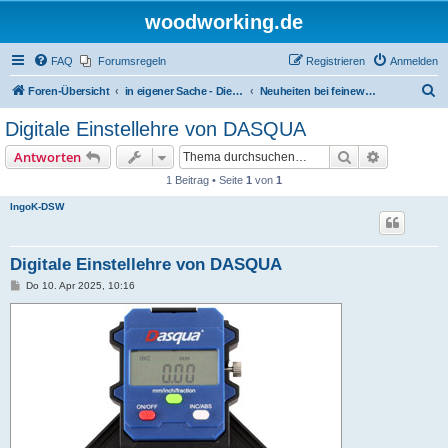
woodworking.de
FAQ
Forumsregeln
Registrieren
Anmelden
S
Foren-Übersicht
in eigener Sache - Dieter Schmid Werkzeuge GmbH
Neuheiten bei feinewerkzeuge.de
u
Digitale Einstellehre von DASQUA
c
Suche
Erweiterte
Antworten
h
1 Beitrag • Seite
1
von
1
e
IngoK-DSW
Digitale Einstellehre von DASQUA
B
Do 10. Apr 2025, 10:16
e
i
t
r
a
g