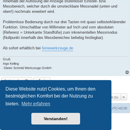
Innerhalb der Auflösung der Anzeige stufenloser Einstell- bzw.
Messbereich, welcher durch die umsteckbare Messnadel (unten und
oben!) nochmals erweitert wird.
Problemlose Bedienung durch nur drei Tasten mit quasi selbsterklärender
Funktion. Umschaltbar von Millimeter auf Inch und vom absoluten
(Referenz = Unterkante Standfüße) zum inkrementellen Messmodus
(Nullpunkt innerhalb des Messbereiches beliebig festlegbar).
Ab sofort erhältlich bei
feinewerkzeuge.de
Gruß
Ingo Kelling
-Dieter Schmid Werkzeuge GmbH-
Antworten
1 Beitrag • Seite
1
von
1
Diese Website nutzt Cookies, um Ihnen den
bestmöglichen Komfort bei der Nutzung zu
Gehe zu
bieten.
Mehr erfahren
Foren-Übersicht
Alle Zeiten sind
UTC+02:00
Verstanden!
Powered by
phpBB
® Forum Software © phpBB Limited
Deutsche Übersetzung durch
phpBB.de
Datenschutz
|
Nutzungsbedingungen