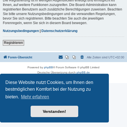
Die Registrierung ist in wenigen Augenblicken erledigt und ermöglicht es
Ihnen, auf weitere Funktionen zuzugreifen. Die Board-Administration kann
registrierten Benutzern auch zusätzliche Berechtigungen zuweisen. Beachten
Sie bitte unsere Nutzungsbedingungen und die verwandten Regelungen,
bevor Sie sich registrieren. Bitte beachten Sie auch die jeweiligen
Forenregeln, wenn Sie sich in diesem Board bewegen.
Nutzungsbedingungen
|
Datenschutzerklärung
Registrieren
Foren-Übersicht
Alle Zeiten sind
UTC+02:00
Powered by
phpBB
® Forum Software © phpBB Limited
Deutsche Übersetzung durch
phpBB.de
Datenschutz
|
Nutzungsbedingungen
Diese Website nutzt Cookies, um Ihnen den
bestmöglichen Komfort bei der Nutzung zu
bieten.
Mehr erfahren
Verstanden!