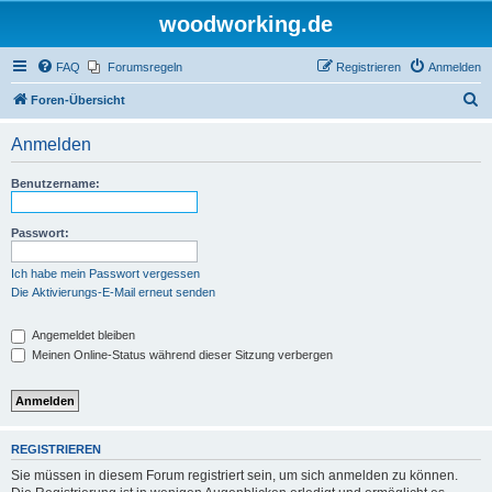
woodworking.de
FAQ
Forumsregeln
Registrieren
Anmelden
S
Foren-Übersicht
u
Anmelden
c
h
Benutzername:
e
Passwort:
Ich habe mein Passwort vergessen
Die Aktivierungs-E-Mail erneut senden
Angemeldet bleiben
Meinen Online-Status während dieser Sitzung verbergen
REGISTRIEREN
Sie müssen in diesem Forum registriert sein, um sich anmelden zu können.