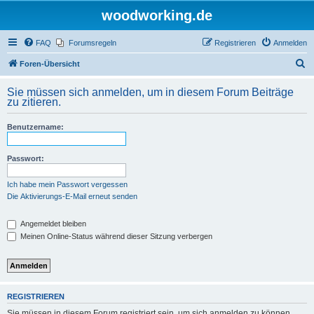
woodworking.de
FAQ
Forumsregeln
Registrieren
Anmelden
S
Foren-Übersicht
u
Sie müssen sich anmelden, um in diesem Forum Beiträge
c
zu zitieren.
h
Benutzername:
e
Passwort:
Ich habe mein Passwort vergessen
Die Aktivierungs-E-Mail erneut senden
Angemeldet bleiben
Meinen Online-Status während dieser Sitzung verbergen
REGISTRIEREN
Sie müssen in diesem Forum registriert sein, um sich anmelden zu können.