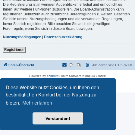
Die Registrierung ist in wenigen Augenblicken erledigt und ermöglicht es
Ihnen, auf weitere Funktionen zuzugreifen. Die Board-Administration kann
registrierten Benutzern auch zusätzliche Berechtigungen zuweisen. Beachten
Sie bitte unsere Nutzungsbedingungen und die verwandten Regelungen,
bevor Sie sich registrieren. Bitte beachten Sie auch die jeweiligen
Forenregeln, wenn Sie sich in diesem Board bewegen.
Nutzungsbedingungen
|
Datenschutzerklärung
Registrieren
Foren-Übersicht
Alle Zeiten sind
UTC+02:00
Powered by
phpBB
® Forum Software © phpBB Limited
Deutsche Übersetzung durch
phpBB.de
Datenschutz
|
Nutzungsbedingungen
Diese Website nutzt Cookies, um Ihnen den
bestmöglichen Komfort bei der Nutzung zu
bieten.
Mehr erfahren
Verstanden!