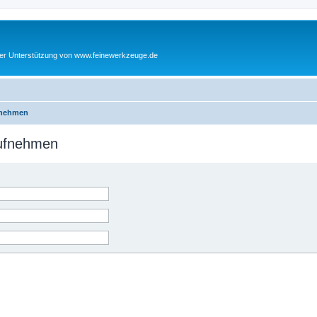
cher Unterstützung von www.feinewerkzeuge.de
fnehmen
aufnehmen