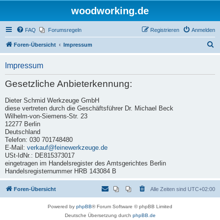
woodworking.de
FAQ
Forumsregeln
Registrieren
Anmelden
S
Foren-Übersicht
Impressum
u
Impressum
c
h
Gesetzliche Anbieterkennung:
e
Dieter Schmid Werkzeuge GmbH
diese vertreten durch die Geschäftsführer Dr. Michael Beck
Wilhelm-von-Siemens-Str. 23
12277 Berlin
Deutschland
Telefon: 030 701748480
E-Mail:
verkauf@feinewerkzeuge.de
USt-IdNr.: DE815373017
eingetragen im Handelsregister des Amtsgerichtes Berlin
Handelsregisternummer HRB 143084 B
Foren-Übersicht
Alle Zeiten sind
UTC+02:00
Powered by
phpBB
® Forum Software © phpBB Limited
Deutsche Übersetzung durch
phpBB.de