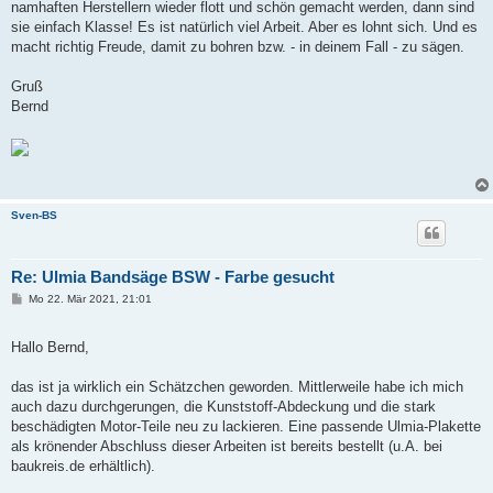
namhaften Herstellern wieder flott und schön gemacht werden, dann sind
sie einfach Klasse! Es ist natürlich viel Arbeit. Aber es lohnt sich. Und es
macht richtig Freude, damit zu bohren bzw. - in deinem Fall - zu sägen.
Gruß
Bernd
Sven-BS
Re: Ulmia Bandsäge BSW - Farbe gesucht
B
Mo 22. Mär 2021, 21:01
e
i
t
Hallo Bernd,
r
a
g
das ist ja wirklich ein Schätzchen geworden. Mittlerweile habe ich mich
auch dazu durchgerungen, die Kunststoff-Abdeckung und die stark
beschädigten Motor-Teile neu zu lackieren. Eine passende Ulmia-Plakette
als krönender Abschluss dieser Arbeiten ist bereits bestellt (u.A. bei
baukreis.de erhältlich).