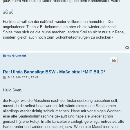
(außerdem verbeulten) Motor-Abdeckung und dem Kondensator-Halter:
Funktional will ich die natürlich wieder vollkommen herrichten. Den
angelaufenen Tisch z.B. bekomme ich aber eh nie wieder glänzend.
Sollte man sich da die Mühe machen, andere Stellen nicht nur zur Reha,
sondern gleich auch noch zum Schönheitschirurgen zu schicken?
Bernd Grunwald
Re: Ulmia Bandsäge BSW - Maße bitte! *MIT BILD*
B
Fr 19. Mär 2021, 17:49
e
i
t
Hallo Sven,
r
a
g
die Frage, wie die Maschine nach der Instandsetzung aussehen soll,
musst du dir selbst beantworten. Ich würde dieses alte Schätzchen
allerdings wieder richtig schick machen. Habe mir vor einigen Wochen
eine alte Säulenbohrmaschine gekauft und habe sie wieder schön
gemacht (siehe Foto). In alle Einzelteile zerlegt, gereinigt, entrostet, alte
Farbe runter und wieder neu lackiert, usw. Wenn alte Maschinen von