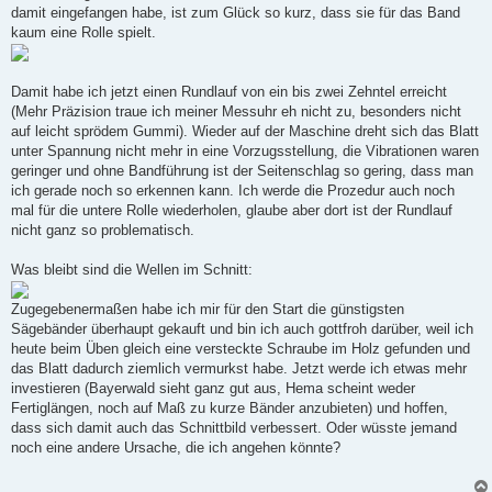
damit eingefangen habe, ist zum Glück so kurz, dass sie für das Band
kaum eine Rolle spielt.
Damit habe ich jetzt einen Rundlauf von ein bis zwei Zehntel erreicht
(Mehr Präzision traue ich meiner Messuhr eh nicht zu, besonders nicht
auf leicht sprödem Gummi). Wieder auf der Maschine dreht sich das Blatt
unter Spannung nicht mehr in eine Vorzugsstellung, die Vibrationen waren
geringer und ohne Bandführung ist der Seitenschlag so gering, dass man
ich gerade noch so erkennen kann. Ich werde die Prozedur auch noch
mal für die untere Rolle wiederholen, glaube aber dort ist der Rundlauf
nicht ganz so problematisch.
Was bleibt sind die Wellen im Schnitt:
Zugegebenermaßen habe ich mir für den Start die günstigsten
Sägebänder überhaupt gekauft und bin ich auch gottfroh darüber, weil ich
heute beim Üben gleich eine versteckte Schraube im Holz gefunden und
das Blatt dadurch ziemlich vermurkst habe. Jetzt werde ich etwas mehr
investieren (Bayerwald sieht ganz gut aus, Hema scheint weder
Fertiglängen, noch auf Maß zu kurze Bänder anzubieten) und hoffen,
dass sich damit auch das Schnittbild verbessert. Oder wüsste jemand
noch eine andere Ursache, die ich angehen könnte?