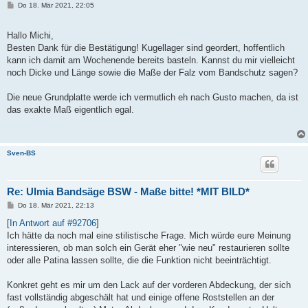
B
Do 18. Mär 2021, 22:05
e
i
t
Hallo Michi,
r
a
Besten Dank für die Bestätigung! Kugellager sind geordert, hoffentlich
g
kann ich damit am Wochenende bereits basteln. Kannst du mir vielleicht
noch Dicke und Länge sowie die Maße der Falz vom Bandschutz sagen?
Die neue Grundplatte werde ich vermutlich eh nach Gusto machen, da ist
das exakte Maß eigentlich egal.
Sven-BS
Re: Ulmia Bandsäge BSW - Maße bitte! *MIT BILD*
B
Do 18. Mär 2021, 22:13
e
i
[
In Antwort auf #92706
]
t
Ich hätte da noch mal eine stilistische Frage. Mich würde eure Meinung
r
a
interessieren, ob man solch ein Gerät eher "wie neu" restaurieren sollte
g
oder alle Patina lassen sollte, die die Funktion nicht beeinträchtigt.
Konkret geht es mir um den Lack auf der vorderen Abdeckung, der sich
fast vollständig abgeschält hat und einige offene Roststellen an der