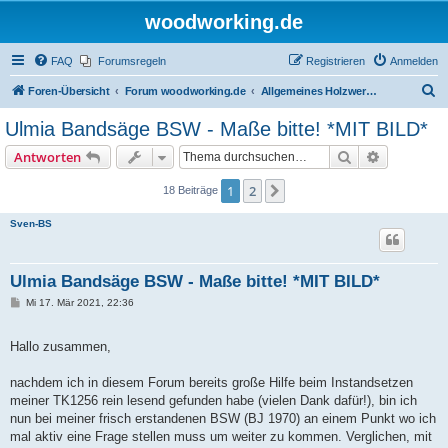
woodworking.de
FAQ
Forumsregeln
Registrieren
Anmelden
S
Foren-Übersicht
Forum woodworking.de
Allgemeines Holzwerkerforum - das laute Forum
u
Ulmia Bandsäge BSW - Maße bitte! *MIT BILD*
c
Suche
Erweiterte
Antworten
h
e
1
2
Nächste
18 Beiträge
Sven-BS
Ulmia Bandsäge BSW - Maße bitte! *MIT BILD*
B
Mi 17. Mär 2021, 22:36
e
i
t
Hallo zusammen,
r
a
g
nachdem ich in diesem Forum bereits große Hilfe beim Instandsetzen
meiner TK1256 rein lesend gefunden habe (vielen Dank dafür!), bin ich
nun bei meiner frisch erstandenen BSW (BJ 1970) an einem Punkt wo ich
mal aktiv eine Frage stellen muss um weiter zu kommen. Verglichen, mit