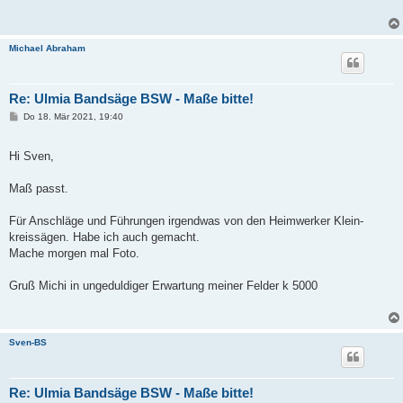
Michael Abraham
Re: Ulmia Bandsäge BSW - Maße bitte!
B
Do 18. Mär 2021, 19:40
e
i
t
Hi Sven,
r
a
g
Maß passt.
Für Anschläge und Führungen irgendwas von den Heimwerker Klein-
kreissägen. Habe ich auch gemacht.
Mache morgen mal Foto.
Gruß Michi in ungeduldiger Erwartung meiner Felder k 5000
Sven-BS
Re: Ulmia Bandsäge BSW - Maße bitte!