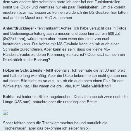
dem was andere hier schreiben hatte ich aber bei den Funktionsteilen
sonst viel Glück und vermisse nur ein paar Kleinigkeiten. Um die korrekt
ersetzen bzw. nachbauen zu können würde ich die BS-Besitzer hier bitten
mal an ihren Maschinen Maß zu nehmen.
Anlaufdrucklager
- fehlt mitsamt Achse. Ich habe versucht das in Fotos
und Bedienungsanleitung auszumessen und tippe hier auf ein
608 ZZ
(8x22x7 mm), würde mich aber freuen wenn das einer von euch
bestätigen kann. Die Achse mit M8-Gewinde kann ich mir auch einer
Schraube zurechtfeilen. Aber kann es sein, dass die kleine M5-
Rändelschraube zu deren Klemmung zu kurz ist? Oder sitzt da noch ein
Druckstück in der Bohrung?
Hölzerne Schutzleiste
- fehlt ebenfalls. Ich vermute die ist 30 mm breit
und halt so lang wie nötig, Aber die Dicke bekomme ich nicht geraten und
auf einem Bild sieht es so aus, als ob die auch noch einen Falz für den
Winkelstahl hat. Hier wären die drei, vier, fünf Maße wirklich toll!
Bohle
- ist leider ein Stück abgebrochen. Deshalb habe ich zwar noch die
Länge (435 mm), bräuchte aber die ursprüngliche Breite.
Sonst fehlten noch die Tischklemmschraube und natürlich die
Tischeinlagen, aber das bekomme ich selber hin :-)