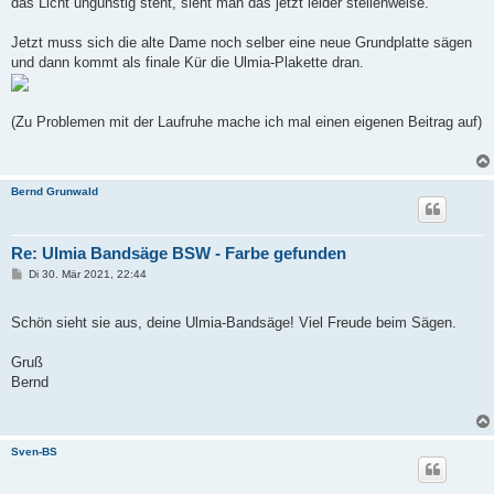
das Licht ungünstig steht, sieht man das jetzt leider stellenweise.
Jetzt muss sich die alte Dame noch selber eine neue Grundplatte sägen
und dann kommt als finale Kür die Ulmia-Plakette dran.
(Zu Problemen mit der Laufruhe mache ich mal einen eigenen Beitrag auf)
Bernd Grunwald
Re: Ulmia Bandsäge BSW - Farbe gefunden
B
Di 30. Mär 2021, 22:44
e
i
t
Schön sieht sie aus, deine Ulmia-Bandsäge! Viel Freude beim Sägen.
r
a
g
Gruß
Bernd
Sven-BS