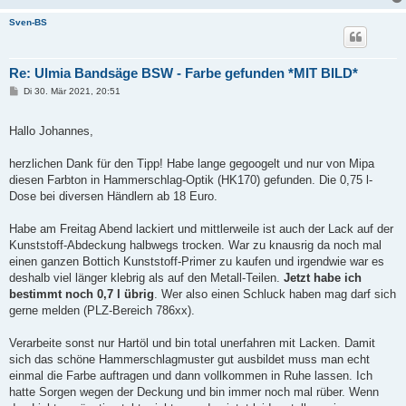
Sven-BS
Re: Ulmia Bandsäge BSW - Farbe gefunden *MIT BILD*
B
Di 30. Mär 2021, 20:51
e
i
t
Hallo Johannes,
r
a
g
herzlichen Dank für den Tipp! Habe lange gegoogelt und nur von Mipa
diesen Farbton in Hammerschlag-Optik (HK170) gefunden. Die 0,75 l-
Dose bei diversen Händlern ab 18 Euro.
Habe am Freitag Abend lackiert und mittlerweile ist auch der Lack auf der
Kunststoff-Abdeckung halbwegs trocken. War zu knausrig da noch mal
einen ganzen Bottich Kunststoff-Primer zu kaufen und irgendwie war es
deshalb viel länger klebrig als auf den Metall-Teilen.
Jetzt habe ich
bestimmt noch 0,7 l übrig
. Wer also einen Schluck haben mag darf sich
gerne melden (PLZ-Bereich 786xx).
Verarbeite sonst nur Hartöl und bin total unerfahren mit Lacken. Damit
sich das schöne Hammerschlagmuster gut ausbildet muss man echt
einmal die Farbe auftragen und dann vollkommen in Ruhe lassen. Ich
hatte Sorgen wegen der Deckung und bin immer noch mal rüber. Wenn