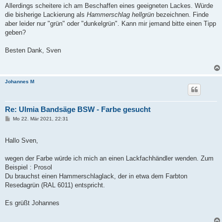
Allerdings scheitere ich am Beschaffen eines geeigneten Lackes. Würde
die bisherige Lackierung als
Hammerschlag hellgrün
bezeichnen. Finde
aber leider nur "grün" oder "dunkelgrün". Kann mir jemand bitte einen Tipp
geben?
Besten Dank, Sven
Johannes M
Re: Ulmia Bandsäge BSW - Farbe gesucht
B
Mo 22. Mär 2021, 22:31
e
i
t
Hallo Sven,
r
a
g
wegen der Farbe würde ich mich an einen Lackfachhändler wenden. Zum
Beispiel : Prosol
Du brauchst einen Hammerschlaglack, der in etwa dem Farbton
Resedagrün (RAL 6011) entspricht.
Es grüßt Johannes