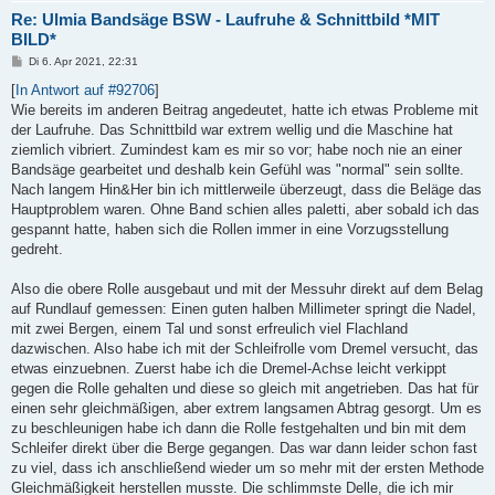
Re: Ulmia Bandsäge BSW - Laufruhe & Schnittbild *MIT
BILD*
B
Di 6. Apr 2021, 22:31
e
i
[
In Antwort auf #92706
]
t
Wie bereits im anderen Beitrag angedeutet, hatte ich etwas Probleme mit
r
a
der Laufruhe. Das Schnittbild war extrem wellig und die Maschine hat
g
ziemlich vibriert. Zumindest kam es mir so vor; habe noch nie an einer
Bandsäge gearbeitet und deshalb kein Gefühl was "normal" sein sollte.
Nach langem Hin&Her bin ich mittlerweile überzeugt, dass die Beläge das
Hauptproblem waren. Ohne Band schien alles paletti, aber sobald ich das
gespannt hatte, haben sich die Rollen immer in eine Vorzugsstellung
gedreht.
Also die obere Rolle ausgebaut und mit der Messuhr direkt auf dem Belag
auf Rundlauf gemessen: Einen guten halben Millimeter springt die Nadel,
mit zwei Bergen, einem Tal und sonst erfreulich viel Flachland
dazwischen. Also habe ich mit der Schleifrolle vom Dremel versucht, das
etwas einzuebnen. Zuerst habe ich die Dremel-Achse leicht verkippt
gegen die Rolle gehalten und diese so gleich mit angetrieben. Das hat für
einen sehr gleichmäßigen, aber extrem langsamen Abtrag gesorgt. Um es
zu beschleunigen habe ich dann die Rolle festgehalten und bin mit dem
Schleifer direkt über die Berge gegangen. Das war dann leider schon fast
zu viel, dass ich anschließend wieder um so mehr mit der ersten Methode
Gleichmäßigkeit herstellen musste. Die schlimmste Delle, die ich mir