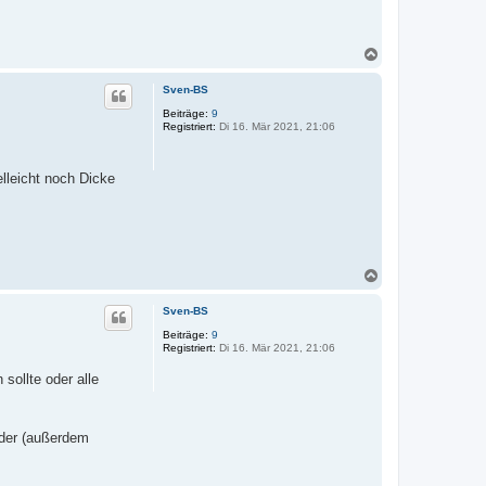
N
a
c
Sven-BS
h
o
Beiträge:
9
Registriert:
Di 16. Mär 2021, 21:06
b
e
n
lleicht noch Dicke
N
a
c
Sven-BS
h
o
Beiträge:
9
Registriert:
Di 16. Mär 2021, 21:06
b
e
sollte oder alle
n
 der (außerdem