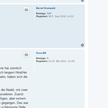
N
a
c
Bernd Grunwald
h
o
Beiträge:
529
Registriert:
Mi 5. Sep 2018, 14:21
b
e
n
N
a
c
Sven-BS
h
o
Beiträge:
9
Registriert:
Di 16. Mär 2021, 21:06
b
e
ine hat ziemlich
n
Nach langem Hin&Her
atte, haben sich die
 die Nadel, mit zwei
inzuebnen. Zuerst
äßigen, aber extrem
ge gegangen. Das war
e schlimmste Delle,