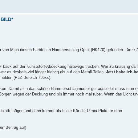
 BILD*
ur von Mipa diesen Farbton in Hammerschlag-Optik (HK170) gefunden. Die 0,7
der Lack auf der Kunststoff-Abdeckung halbwegs trocken. War zu knausrig da
ar es deshalb viel länger klebrig als auf den Metall-Teilen.
Jetzt habe ich b
 melden (PLZ-Bereich 786xx).
 Lacken. Damit sich das schöne Hammerschlagmuster gut ausbildet muss man e
Sorgen wegen der Deckung und bin immer noch mal rüber. Wenn das Licht ungü
platte sägen und dann kommt als finale Kür die Ulmia-Plakette dran.
en Beitrag auf)