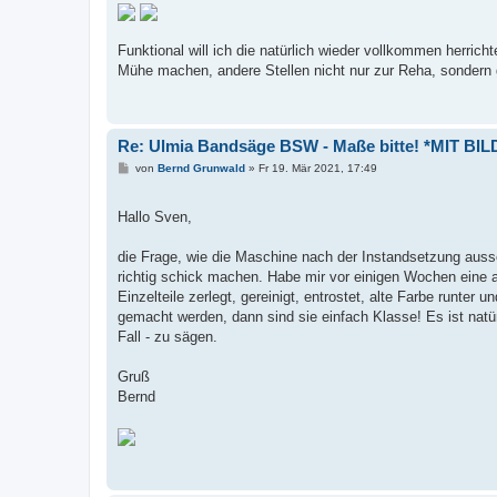
Funktional will ich die natürlich wieder vollkommen herric
Mühe machen, andere Stellen nicht nur zur Reha, sondern
Re: Ulmia Bandsäge BSW - Maße bitte! *MIT BIL
B
von
Bernd Grunwald
»
Fr 19. Mär 2021, 17:49
e
i
t
Hallo Sven,
r
a
g
die Frage, wie die Maschine nach der Instandsetzung ausse
richtig schick machen. Habe mir vor einigen Wochen eine a
Einzelteile zerlegt, gereinigt, entrostet, alte Farbe runte
gemacht werden, dann sind sie einfach Klasse! Es ist natürl
Fall - zu sägen.
Gruß
Bernd