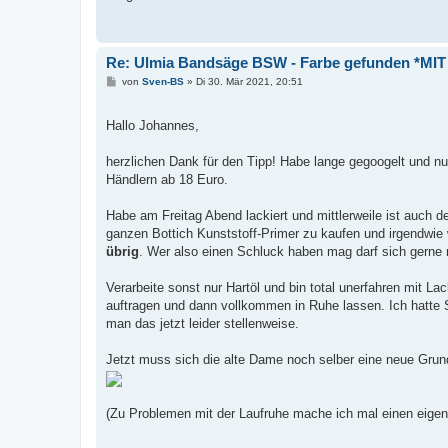
Re: Ulmia Bandsäge BSW - Farbe gefunden *MIT
B
von
Sven-BS
»
Di 30. Mär 2021, 20:51
e
i
t
Hallo Johannes,
r
a
g
herzlichen Dank für den Tipp! Habe lange gegoogelt und n
Händlern ab 18 Euro.
Habe am Freitag Abend lackiert und mittlerweile ist auch 
ganzen Bottich Kunststoff-Primer zu kaufen und irgendwie w
übrig
. Wer also einen Schluck haben mag darf sich gerne
Verarbeite sonst nur Hartöl und bin total unerfahren mit
auftragen und dann vollkommen in Ruhe lassen. Ich hatte 
man das jetzt leider stellenweise.
Jetzt muss sich die alte Dame noch selber eine neue Grund
(Zu Problemen mit der Laufruhe mache ich mal einen eigen