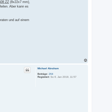
608 ZZ
(8x22x7 mm),
eilen. Aber kann es
geraten und auf einem
N
a
c
Michael Abraham
h
o
Beiträge:
264
Registriert:
So 6. Jan 2019, 11:57
b
e
n