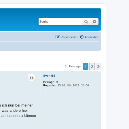
Suche
Erweiterte Suche
Registrieren
Anmelden
1
2
Nächste
18 Beiträge
Sven-BS
Beiträge:
9
Registriert:
Di 16. Mär 2021, 21:06
 ich nun bei meiner
 was andere hier
w. nachbauen zu können