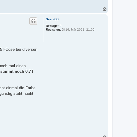
N
a
c
Sven-BS
h
o
Beiträge:
9
Registriert:
Di 16. Mär 2021, 21:06
b
e
n
5 l-Dose bei diversen
 noch mal einen
estimmt noch 0,7 l
cht einmal die Farbe
nstig steht, sieht