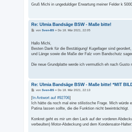
Gruß Michi in ungeduldiger Erwartung meiner Felder k 500
Re: Ulmia Bandsäge BSW - Maße bitte!
B
von
Sven-BS
»
Do 18. Mär 2021, 22:05
e
i
t
Hallo Michi,
r
a
Besten Dank für die Bestätigung! Kugellager sind geordert,
g
und Länge sowie die Maße der Falz vom Bandschutz sage
Die neue Grundplatte werde ich vermutlich eh nach Gusto 
Re: Ulmia Bandsäge BSW - Maße bitte! *MIT BIL
B
von
Sven-BS
»
Do 18. Mär 2021, 22:13
e
i
[
In Antwort auf #92706
]
t
Ich hätte da noch mal eine stilistische Frage. Mich würde e
r
a
Patina lassen sollte, die die Funktion nicht beeinträchtigt.
g
Konkret geht es mir um den Lack auf der vorderen Abdeckun
verbeulten) Motor-Abdeckung und dem Kondensator-Halter