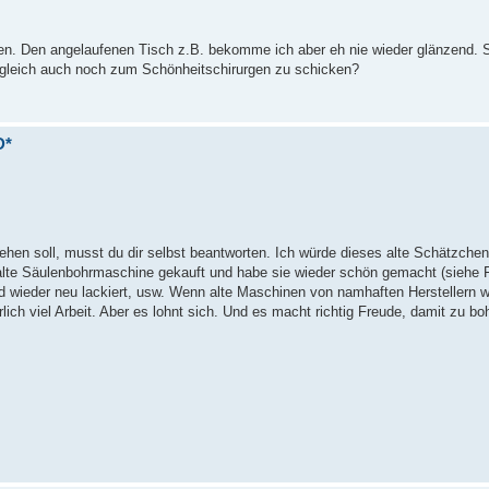
hten. Den angelaufenen Tisch z.B. bekomme ich aber eh nie wieder glänzend. S
 gleich auch noch zum Schönheitschirurgen zu schicken?
D*
hen soll, musst du dir selbst beantworten. Ich würde dieses alte Schätzchen 
lte Säulenbohrmaschine gekauft und habe sie wieder schön gemacht (siehe Fo
r und wieder neu lackiert, usw. Wenn alte Maschinen von namhaften Herstellern w
ich viel Arbeit. Aber es lohnt sich. Und es macht richtig Freude, damit zu bo