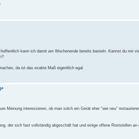
0
 hoffentlich kann ich damit am Wochenende bereits basteln. Kannst du mir vie
n?
machen, da ist das exakte Maß eigentlich egal.
D*
ure Meinung interessieren, ob man solch ein Gerät eher "wie neu" restaurieren 
g, der sich fast vollständig abgeschält hat und einige offene Roststellen an
: