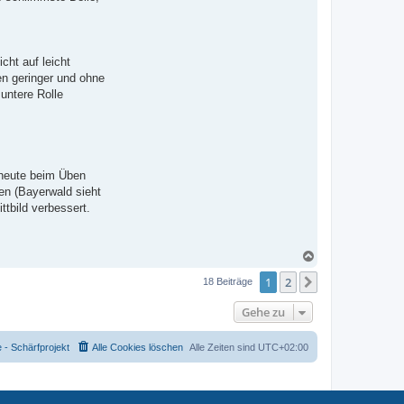
cht auf leicht
en geringer und ohne
untere Rolle
 heute beim Üben
en (Bayerwald sieht
tbild verbessert.
N
a
1
2
c
Nächste
18 Beiträge
h
o
Gehe zu
b
e
n
- Schärfprojekt
Alle Cookies löschen
Alle Zeiten sind
UTC+02:00