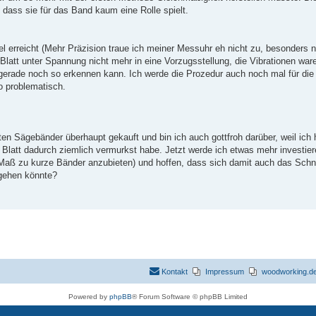
 dass sie für das Band kaum eine Rolle spielt.
l erreicht (Mehr Präzision traue ich meiner Messuhr eh nicht zu, besonders ni
att unter Spannung nicht mehr in eine Vorzugsstellung, die Vibrationen war
gerade noch so erkennen kann. Ich werde die Prozedur auch noch mal für die 
so problematisch.
en Sägebänder überhaupt gekauft und bin ich auch gottfroh darüber, weil ich
Blatt dadurch ziemlich vermurkst habe. Jetzt werde ich etwas mehr investier
Maß zu kurze Bänder anzubieten) und hoffen, dass sich damit auch das Schnit
ngehen könnte?
Kontakt
Impressum
woodworking.de 
Powered by
phpBB
® Forum Software © phpBB Limited
Deutsche Übersetzung durch
phpBB.de