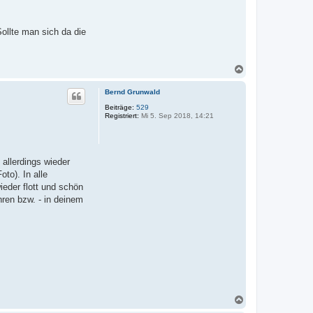
ollte man sich da die
N
a
c
Bernd Grunwald
h
o
Beiträge:
529
Registriert:
Mi 5. Sep 2018, 14:21
b
e
n
allerdings wieder
to). In alle
ieder flott und schön
hren bzw. - in deinem
N
a