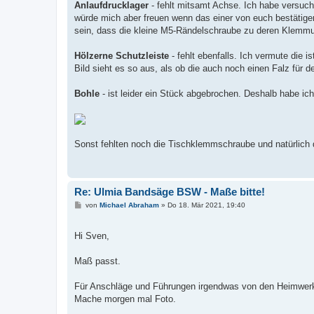
Anlaufdrucklager
- fehlt mitsamt Achse. Ich habe versuc
würde mich aber freuen wenn das einer von euch bestätige
sein, dass die kleine M5-Rändelschraube zu deren Klemmun
Hölzerne Schutzleiste
- fehlt ebenfalls. Ich vermute die 
Bild sieht es so aus, als ob die auch noch einen Falz für den
Bohle
- ist leider ein Stück abgebrochen. Deshalb habe ic
Sonst fehlten noch die Tischklemmschraube und natürlich d
Re: Ulmia Bandsäge BSW - Maße bitte!
B
von
Michael Abraham
»
Do 18. Mär 2021, 19:40
e
i
t
Hi Sven,
r
a
g
Maß passt.
Für Anschläge und Führungen irgendwas von den Heimwerk
Mache morgen mal Foto.