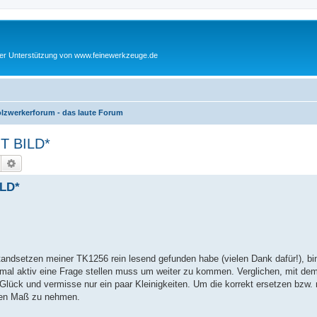
cher Unterstützung von www.feinewerkzeuge.de
lzwerkerforum - das laute Forum
IT BILD*
Suche
Erweiterte Suche
ILD*
andsetzen meiner TK1256 rein lesend gefunden habe (vielen Dank dafür!), bin
mal aktiv eine Frage stellen muss um weiter zu kommen. Verglichen, mit dem
el Glück und vermisse nur ein paar Kleinigkeiten. Um die korrekt ersetzen bz
inen Maß zu nehmen.