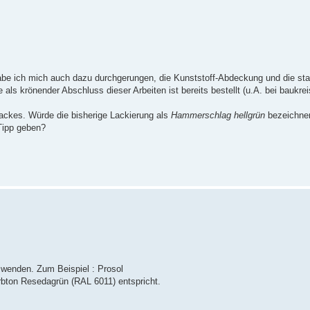
 habe ich mich auch dazu durchgerungen, die Kunststoff-Abdeckung und die st
ls krönender Abschluss dieser Arbeiten ist bereits bestellt (u.A. bei baukreis
Lackes. Würde die bisherige Lackierung als
Hammerschlag hellgrün
bezeichnen
 Tipp geben?
 wenden. Zum Beispiel : Prosol
bton Resedagrün (RAL 6011) entspricht.