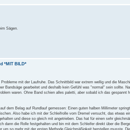
beim Sägen.
ld *MIT BILD*
s Probleme mit der Laufruhe. Das Schnittbild war extrem wellig und die Masch
iner Bandsäge gearbeitet und deshalb kein Gefühl was "normal" sein sollte. 
roblem waren. Ohne Band schien alles paletti, aber sobald ich das gespannt h
 auf dem Belag auf Rundlauf gemessen: Einen guten halben Millimeter springt
wischen. Also habe ich mit der Schleifrolle vom Dremel versucht, das etwas e
gehalten und diese so gleich mit angetrieben. Das hat für einen sehr gleichm
h dann die Rolle festgehalten und bin mit dem Schleifer direkt über die Ber
der um so mehr mit der ersten Methode Gleichmäßigkeit herstellen musste. Di