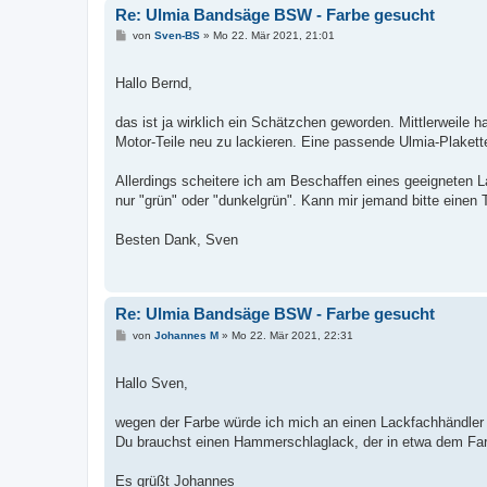
Re: Ulmia Bandsäge BSW - Farbe gesucht
B
von
Sven-BS
»
Mo 22. Mär 2021, 21:01
e
i
t
Hallo Bernd,
r
a
g
das ist ja wirklich ein Schätzchen geworden. Mittlerweile
Motor-Teile neu zu lackieren. Eine passende Ulmia-Plakette a
Allerdings scheitere ich am Beschaffen eines geeigneten 
nur "grün" oder "dunkelgrün". Kann mir jemand bitte einen
Besten Dank, Sven
Re: Ulmia Bandsäge BSW - Farbe gesucht
B
von
Johannes M
»
Mo 22. Mär 2021, 22:31
e
i
t
Hallo Sven,
r
a
g
wegen der Farbe würde ich mich an einen Lackfachhändler
Du brauchst einen Hammerschlaglack, der in etwa dem Far
Es grüßt Johannes