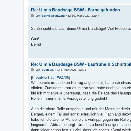
Re: Ulmia Bandsäge BSW - Farbe gefunden
B
von
Bernd Grunwald
»
Di 30. Mär 2021, 22:44
e
i
t
Schön sieht sie aus, deine Ulmia-Bandsäge! Viel Freude 
r
a
g
Gruß
Bernd
Re: Ulmia Bandsäge BSW - Laufruhe & Schnittbi
B
von
Sven-BS
»
Di 6. Apr 2021, 22:31
e
i
[
In Antwort auf #92706
]
t
Wie bereits im anderen Beitrag angedeutet, hatte ich etwa
r
a
vibriert. Zumindest kam es mir so vor; habe noch nie an e
g
bin ich mittlerweile überzeugt, dass die Beläge das Hauptp
Rollen immer in eine Vorzugsstellung gedreht.
Also die obere Rolle ausgebaut und mit der Messuhr direkt
Bergen, einem Tal und sonst erfreulich viel Flachland daz
habe ich die Dremel-Achse leicht verkippt gegen die Rolle 
langsamen Abtrag gesorgt. Um es zu beschleunigen habe ic
dann leider schon fast zu viel, dass ich anschließend wie