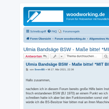
woodworking.de
Forum für Holzwerker mit freundli
Schnellzugriff
FAQ
Forumsregeln
Foren-Übersicht
Forum woodworking.de
Allgemeines Ho
Ulmia Bandsäge BSW - Maße bitte! *M
Antworten
Ulmia Bandsäge BSW - Maße bitte! *MIT B
B
von
Sven-BS
»
Mi 17. Mär 2021, 22:36
e
i
t
Hallo zusammen,
r
a
g
nachdem ich in diesem Forum bereits große Hilfe beim Inst
frisch erstandenen BSW (BJ 1970) an einem Punkt wo ich 
schreiben hatte ich aber bei den Funktionsteilen sonst vi
würde ich die BS-Besitzer hier bitten mal an ihren Masch