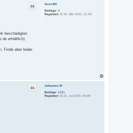
c
Sven-BS
h
o
Beiträge:
9
Registriert:
Di 16. Mär 2021, 21:06
b
e
n
ark beschädigten
.de erhältlich).
. Finde aber leider
N
a
c
Johannes M
h
o
Beiträge:
1681
Registriert:
Di 21. Jul 2020, 09:09
b
e
n