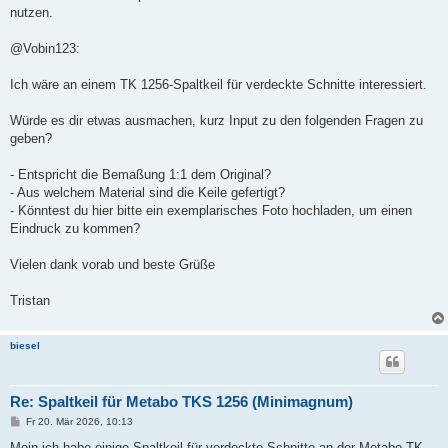
nutzen.
@Vobin123:
Ich wäre an einem TK 1256-Spaltkeil für verdeckte Schnitte interessiert.
Würde es dir etwas ausmachen, kurz Input zu den folgenden Fragen zu
geben?
- Entspricht die Bemaßung 1:1 dem Original?
- Aus welchem Material sind die Keile gefertigt?
- Könntest du hier bitte ein exemplarisches Foto hochladen, um einen
Eindruck zu kommen?
Vielen dank vorab und beste Grüße
Tristan
biesel
Re: Spaltkeil für Metabo TKS 1256 (Minimagnum)
B
Fr 20. Mär 2026, 10:13
e
i
Moin ich habe einige Spaltkeil für verdeckte Schnitte an der Metabo TK