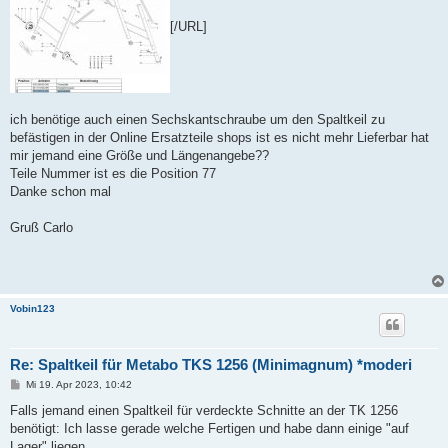
[/URL]
ich benötige auch einen Sechskantschraube um den Spaltkeil zu
befästigen in der Online Ersatzteile shops ist es nicht mehr Lieferbar hat
mir jemand eine Größe und Längenangebe??
Teile Nummer ist es die Position 77
Danke schon mal
Gruß Carlo
Vobin123
Re: Spaltkeil für Metabo TKS 1256 (Minimagnum) *moderi
B
Mi 19. Apr 2023, 10:42
e
i
Falls jemand einen Spaltkeil für verdeckte Schnitte an der TK 1256
t
benötigt: Ich lasse gerade welche Fertigen und habe dann einige "auf
r
a
Lager" liegen.