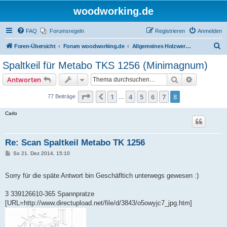
woodworking.de
FAQ
Forumsregeln
Registrieren
Anmelden
S
Foren-Übersicht
Forum woodworking.de
Allgemeines Holzwerkerforum - das laute Forum
u
Spaltkeil für Metabo TKS 1256 (Minimagnum)
c
Suche
Erweiterte
Antworten
h
e
Seite
8
von
8
1
4
5
6
7
8
Vorherige
77 Beiträge
…
Carlo
Re: Scan Spaltkeil Metabo TK 1256
B
So 21. Dez 2014, 15:10
e
i
t
Sorry für die späte Antwort bin Geschäfltich unterwegs gewesen :)
r
a
g
3 339126610-365 Spannpratze
[URL=http://www.directupload.net/file/d/3843/o5owyjc7_jpg.htm]