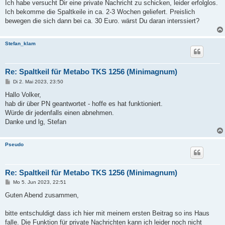
Ich habe versucht Dir eine private Nachricht zu schicken, leider erfolglos.
Ich bekomme die Spaltkeile in ca. 2-3 Wochen geliefert. Preislich
bewegen die sich dann bei ca. 30 Euro. wärst Du daran interssiert?
Stefan_klam
Re: Spaltkeil für Metabo TKS 1256 (Minimagnum)
B
Di 2. Mai 2023, 23:50
e
i
Hallo Volker,
t
hab dir über PN geantwortet - hoffe es hat funktioniert.
r
a
Würde dir jedenfalls einen abnehmen.
g
Danke und lg, Stefan
Pseudo
Re: Spaltkeil für Metabo TKS 1256 (Minimagnum)
B
Mo 5. Jun 2023, 22:51
e
i
Guten Abend zusammen,
t
r
a
bitte entschuldigt dass ich hier mit meinem ersten Beitrag so ins Haus
g
falle. Die Funktion für private Nachrichten kann ich leider noch nicht