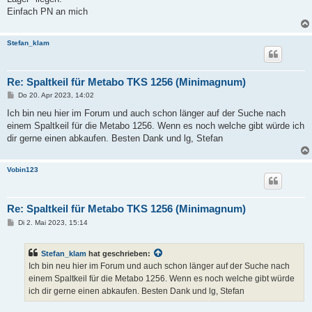
g
Einfach PN an mich
Stefan_klam
Re: Spaltkeil für Metabo TKS 1256 (Minimagnum)
B
Do 20. Apr 2023, 14:02
e
i
Ich bin neu hier im Forum und auch schon länger auf der Suche nach
t
einem Spaltkeil für die Metabo 1256. Wenn es noch welche gibt würde ich
r
a
dir gerne einen abkaufen. Besten Dank und lg, Stefan
g
Vobin123
Re: Spaltkeil für Metabo TKS 1256 (Minimagnum)
B
Di 2. Mai 2023, 15:14
e
i
t
Stefan_klam
hat geschrieben:
r
a
Ich bin neu hier im Forum und auch schon länger auf der Suche nach
g
einem Spaltkeil für die Metabo 1256. Wenn es noch welche gibt würde
ich dir gerne einen abkaufen. Besten Dank und lg, Stefan