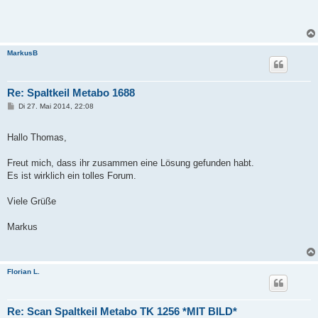
MarkusB
Re: Spaltkeil Metabo 1688
B
Di 27. Mai 2014, 22:08
e
i
t
Hallo Thomas,
r
a
g
Freut mich, dass ihr zusammen eine Lösung gefunden habt.
Es ist wirklich ein tolles Forum.
Viele Grüße
Markus
Florian L.
Re: Scan Spaltkeil Metabo TK 1256 *MIT BILD*