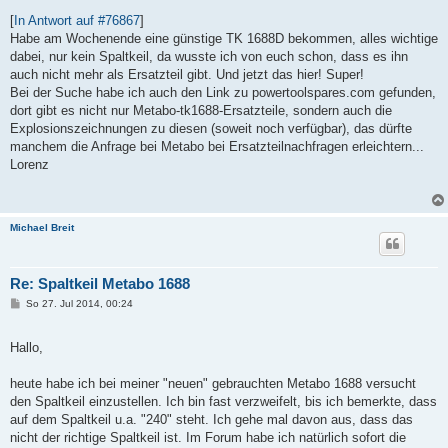
e
i
[
In Antwort auf #76867
]
t
Habe am Wochenende eine günstige TK 1688D bekommen, alles wichtige
r
a
dabei, nur kein Spaltkeil, da wusste ich von euch schon, dass es ihn
g
auch nicht mehr als Ersatzteil gibt. Und jetzt das hier! Super!
Bei der Suche habe ich auch den Link zu powertoolspares.com gefunden,
dort gibt es nicht nur Metabo-tk1688-Ersatzteile, sondern auch die
Explosionszeichnungen zu diesen (soweit noch verfügbar), das dürfte
manchem die Anfrage bei Metabo bei Ersatzteilnachfragen erleichtern...
Lorenz
Michael Breit
Re: Spaltkeil Metabo 1688
B
So 27. Jul 2014, 00:24
e
i
t
Hallo,
r
a
g
heute habe ich bei meiner "neuen" gebrauchten Metabo 1688 versucht
den Spaltkeil einzustellen. Ich bin fast verzweifelt, bis ich bemerkte, dass
auf dem Spaltkeil u.a. "240" steht. Ich gehe mal davon aus, dass das
nicht der richtige Spaltkeil ist. Im Forum habe ich natürlich sofort die