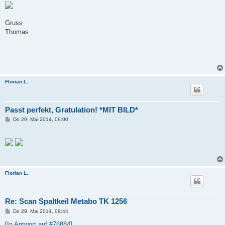
Gruss
Thomas
Florian L.
Passt perfekt, Gratulation! *MIT BILD*
B
Do 29. Mai 2014, 09:00
e
i
t
r
a
g
Florian L.
Re: Scan Spaltkeil Metabo TK 1256
B
Do 29. Mai 2014, 09:44
e
i
[
In Antwort auf #76884
]