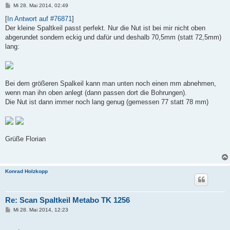
B
Mi 28. Mai 2014, 02:49
e
i
[
In Antwort auf #76871
]
t
Der kleine Spaltkeil passt perfekt. Nur die Nut ist bei mir nicht oben
r
a
abgerundet sondern eckig und dafür und deshalb 70,5mm (statt 72,5mm)
g
lang:
Bei dem größeren Spalkeil kann man unten noch einen mm abnehmen,
wenn man ihn oben anlegt (dann passen dort die Bohrungen).
Die Nut ist dann immer noch lang genug (gemessen 77 statt 78 mm)
Grüße Florian
Konrad Holzkopp
Re: Scan Spaltkeil Metabo TK 1256
B
Mi 28. Mai 2014, 12:23
e
i
t