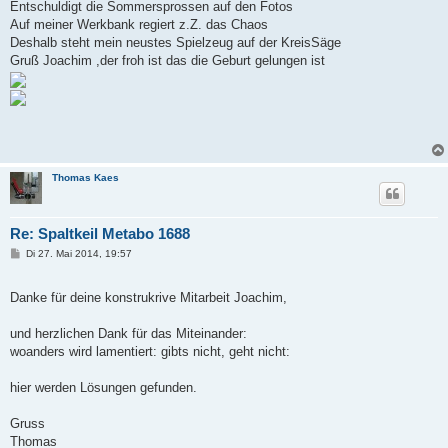
Entschuldigt die Sommersprossen auf den Fotos
Auf meiner Werkbank regiert z.Z. das Chaos
Deshalb steht mein neustes Spielzeug auf der KreisSäge
Gruß Joachim ,der froh ist das die Geburt gelungen ist
Thomas Kaes
Re: Spaltkeil Metabo 1688
B
Di 27. Mai 2014, 19:57
e
i
t
Danke für deine konstrukrive Mitarbeit Joachim,
r
a
g
und herzlichen Dank für das Miteinander:
woanders wird lamentiert: gibts nicht, geht nicht:
hier werden Lösungen gefunden.
Gruss
Thomas