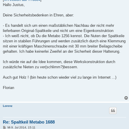
t
Hallo Justus,
r
a
g
Deine Sicherheitsbedenken in Ehren, aber:
- Es handelt sich um einen maßstäblichen Nachbau der nicht mehr
lieferbaren Original-Spaltkeile und nicht um eine Eigenkonstruktion
- Ich weiß nicht, ob Du die Metabo 1256 kennst. Die Nuten der Spaltkeile
sitzen in stabilen Führungen und werden zusätzlich durch eine Klemmung
mit einer kräftigen Maschinenschraube mit 30 mm breiter Beilagscheibe
gehalten. Ich habe keinerlei Zweifel an der Sicherheit dieser Halterung.
Ich würde nie auf die Idee kommen, diese Werkskonstruktion durch
zusätzliche Nieten zu ver(schlimm?)bessern.
Auch gut Holz ! (bin heute schon wieder viel zu lange im Internet ...)
Florian
Lorenz
Re: Spaltkeil Metabo 1688
B
Mi 9. Jul 2014, 15:11