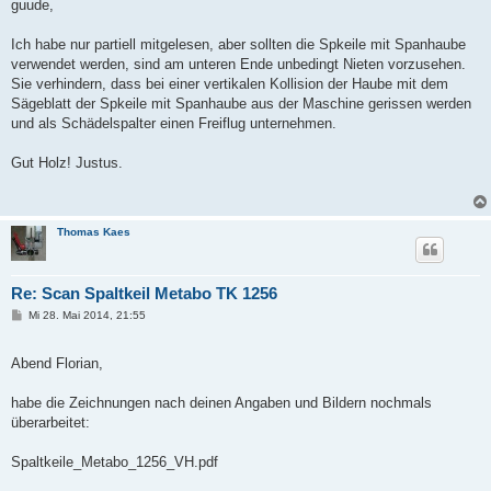
guude,
r
a
g
Ich habe nur partiell mitgelesen, aber sollten die Spkeile mit Spanhaube
verwendet werden, sind am unteren Ende unbedingt Nieten vorzusehen.
Sie verhindern, dass bei einer vertikalen Kollision der Haube mit dem
Sägeblatt der Spkeile mit Spanhaube aus der Maschine gerissen werden
und als Schädelspalter einen Freiflug unternehmen.
Gut Holz! Justus.
Thomas Kaes
Re: Scan Spaltkeil Metabo TK 1256
B
Mi 28. Mai 2014, 21:55
e
i
t
Abend Florian,
r
a
g
habe die Zeichnungen nach deinen Angaben und Bildern nochmals
überarbeitet:
Spaltkeile_Metabo_1256_VH.pdf