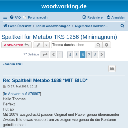
woodworking.de
FAQ
Forumsregeln
Registrieren
Anmelden
S
Foren-Übersicht
Forum woodworking.de
Allgemeines Holzwerkerforum - das laute Forum
u
Spaltkeil für Metabo TKS 1256 (Minimagnum)
c
Suche
Erweiterte
Antworten
h
e
Seite
6
von
8
1
4
5
6
7
8
Vorherige
Nächste
77 Beiträge
…
Joachim Thiel
Re: Spaltkeil Metabo 1688 *MIT BILD*
B
Di 27. Mai 2014, 16:11
e
i
[
In Antwort auf #76867
]
t
Hallo Thomas
r
a
Perfekt
g
Hut ab
Mit 100% ausgedruckt passen Original und Papier genau übereinander
Zwotes Bild etwas versetzt um zu zeigen wie genau du die Konturen
getroffen hast