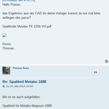
[
In Antwort auf #76776
]
t
Hallo Florian,
r
a
g
das Ergebniss aus der CAD für deine Vorlage; kannst du sie mal bitte
auflegen obs passt?
Spaltkeile Metabo TK 1256 VH.pdf
Gruss
Thomas
Thomas Kaes
Re: Spaltkeil Metabo 1688
B
So 25. Mai 2014, 20:39
e
i
t
Mir ist es auch aufgefallen:
r
a
g
Spaltkeil für Metabo Magnum 1688.