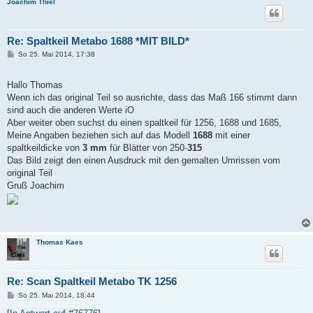
Joachim Thiel
Re: Spaltkeil Metabo 1688 *MIT BILD*
B
So 25. Mai 2014, 17:38
e
i
t
Hallo Thomas
r
a
Wenn ich das original Teil so ausrichte, dass das Maß 166 stimmt dann
g
sind auch die anderen Werte iO
Aber weiter oben suchst du einen spaltkeil für 1256, 1688 und 1685,
Meine Angaben beziehen sich auf das Modell
1688
mit einer
spaltkeildicke von
3 mm
für Blätter von 250-
315
Das Bild zeigt den einen Ausdruck mit den gemalten Umrissen vom
original Teil
Gruß Joachim
Thomas Kaes
Re: Scan Spaltkeil Metabo TK 1256
B
So 25. Mai 2014, 18:44
e
i