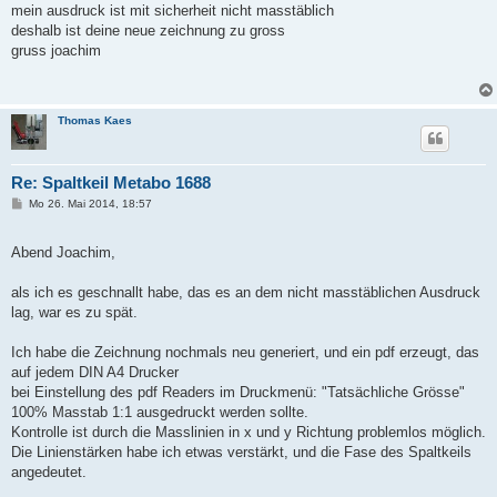
mein ausdruck ist mit sicherheit nicht masstäblich
deshalb ist deine neue zeichnung zu gross
gruss joachim
Thomas Kaes
Re: Spaltkeil Metabo 1688
B
Mo 26. Mai 2014, 18:57
e
i
t
Abend Joachim,
r
a
g
als ich es geschnallt habe, das es an dem nicht masstäblichen Ausdruck
lag, war es zu spät.
Ich habe die Zeichnung nochmals neu generiert, und ein pdf erzeugt, das
auf jedem DIN A4 Drucker
bei Einstellung des pdf Readers im Druckmenü: "Tatsächliche Grösse"
100% Masstab 1:1 ausgedruckt werden sollte.
Kontrolle ist durch die Masslinien in x und y Richtung problemlos möglich.
Die Linienstärken habe ich etwas verstärkt, und die Fase des Spaltkeils
angedeutet.