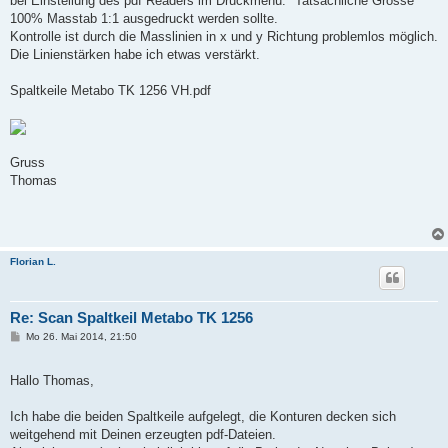
bei Einstellung des pdf Readers im Druckmenü: "Tatsächliche Grösse"
100% Masstab 1:1 ausgedruckt werden sollte.
Kontrolle ist durch die Masslinien in x und y Richtung problemlos möglich.
Die Linienstärken habe ich etwas verstärkt.
Spaltkeile Metabo TK 1256 VH.pdf
Gruss
Thomas
Florian L.
Re: Scan Spaltkeil Metabo TK 1256
B
Mo 26. Mai 2014, 21:50
e
i
t
Hallo Thomas,
r
a
g
Ich habe die beiden Spaltkeile aufgelegt, die Konturen decken sich
weitgehend mit Deinen erzeugten pdf-Dateien.