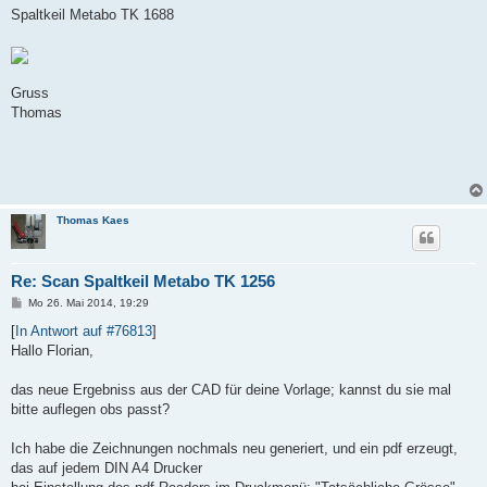
Spaltkeil Metabo TK 1688
Gruss
Thomas
Thomas Kaes
Re: Scan Spaltkeil Metabo TK 1256
B
Mo 26. Mai 2014, 19:29
e
i
[
In Antwort auf #76813
]
t
Hallo Florian,
r
a
g
das neue Ergebniss aus der CAD für deine Vorlage; kannst du sie mal
bitte auflegen obs passt?
Ich habe die Zeichnungen nochmals neu generiert, und ein pdf erzeugt,
das auf jedem DIN A4 Drucker