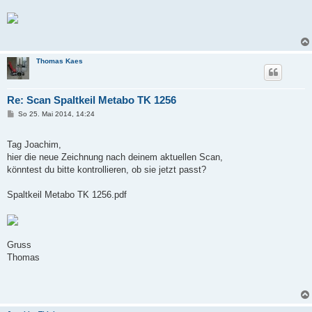
Thomas Kaes
Re: Scan Spaltkeil Metabo TK 1256
B
So 25. Mai 2014, 14:24
e
i
t
Tag Joachim,
r
a
hier die neue Zeichnung nach deinem aktuellen Scan,
g
könntest du bitte kontrollieren, ob sie jetzt passt?
Spaltkeil Metabo TK 1256.pdf
Gruss
Thomas