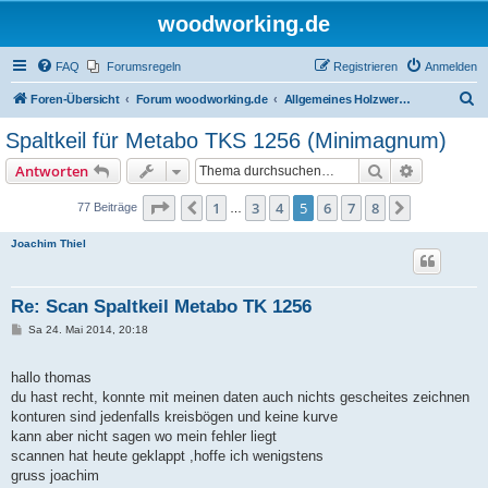
woodworking.de
FAQ
Forumsregeln
Registrieren
Anmelden
S
Foren-Übersicht
Forum woodworking.de
Allgemeines Holzwerkerforum - das laute Forum
u
Spaltkeil für Metabo TKS 1256 (Minimagnum)
c
Suche
Erweiterte
Antworten
h
e
Seite
5
von
8
1
3
4
5
6
7
8
Vorherige
Nächste
77 Beiträge
…
Joachim Thiel
Re: Scan Spaltkeil Metabo TK 1256
B
Sa 24. Mai 2014, 20:18
e
i
t
hallo thomas
r
a
du hast recht, konnte mit meinen daten auch nichts gescheites zeichnen
g
konturen sind jedenfalls kreisbögen und keine kurve
kann aber nicht sagen wo mein fehler liegt
scannen hat heute geklappt ,hoffe ich wenigstens
gruss joachim