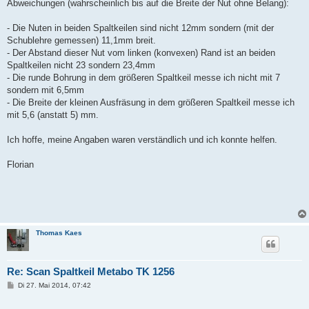
Abweichungen (wahrscheinlich bis auf die Breite der Nut ohne Belang):
- Die Nuten in beiden Spaltkeilen sind nicht 12mm sondern (mit der
Schublehre gemessen) 11,1mm breit.
- Der Abstand dieser Nut vom linken (konvexen) Rand ist an beiden
Spaltkeilen nicht 23 sondern 23,4mm
- Die runde Bohrung in dem größeren Spaltkeil messe ich nicht mit 7
sondern mit 6,5mm
- Die Breite der kleinen Ausfräsung in dem größeren Spaltkeil messe ich
mit 5,6 (anstatt 5) mm.
Ich hoffe, meine Angaben waren verständlich und ich konnte helfen.
Florian
Thomas Kaes
Re: Scan Spaltkeil Metabo TK 1256
B
Di 27. Mai 2014, 07:42
e
i