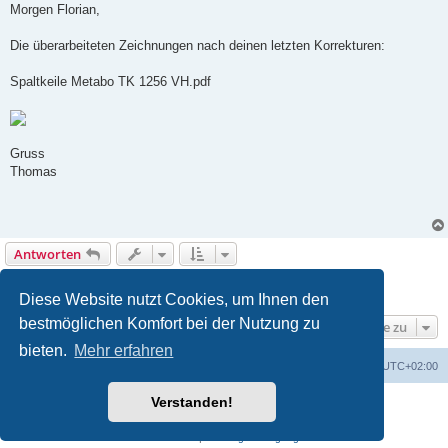
t
Morgen Florian,
r
a
g
Die überarbeiteten Zeichnungen nach deinen letzten Korrekturen:
Spaltkeile Metabo TK 1256 VH.pdf
Gruss
Thomas
Antworten
Seite
5
von
8
1
3
4
5
6
7
8
Vorherige
Nächste
77 Beiträge
…
Diese Website nutzt Cookies, um Ihnen den
bestmöglichen Komfort bei der Nutzung zu
Gehe zu
bieten.
Mehr erfahren
Foren-Übersicht
Alle Zeiten sind
UTC+02:00
Verstanden!
Powered by
phpBB
® Forum Software © phpBB Limited
Deutsche Übersetzung durch
phpBB.de
Datenschutz
|
Nutzungsbedingungen