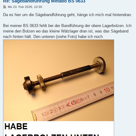
Re: Sägebandführung Metabo BS 0633
B
Mo 23. Feb 2026, 10:30
e
i
Da es hier um die Sägebandführung geht, hänge ich mich mal hintendran.
t
r
a
Bei meiner BS 0633 fehlt bei der Bandführung der obere Lagerbolzen. Ich
g
meine den Bolzen wo das kleine Wälzlager dran ist, was das Sägeband
nach hinten hält. Den unteren (siehe Foto) habe ich noch.