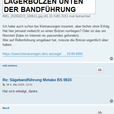
IMG_20260223_100611.jpg (41.31 KiB) 3151 mal betrachtet
Ich habe auch schon bei Kleinanzeigen inseriert, aber bisher ohne Erfolg.
Hat hier jemand vielleicht so einen Bolzen rumliegen? Oder ist das ein
Normteil (habe im Internet nix passendes gefunden).
Wer auf Rollenführung umgebaut hat, müsste die Bolzen eigentlich über
haben...
https://www.kleinanzeigen.de/s-anzeige/ ... 33-84-9491
noli.melavo
Re: Sägebandführung Metabo BS 0633
B
Mi 4. Mär 2026, 12:51
e
i
Hat sich erledigt, danke.
t
r
a
g
MaxS