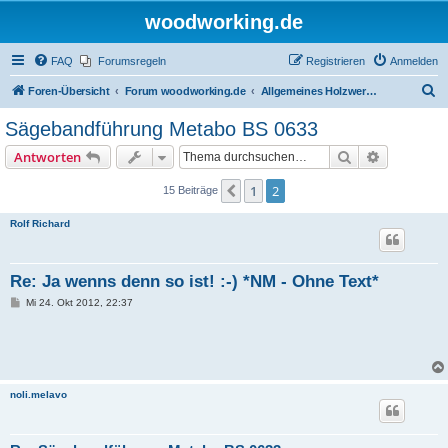
woodworking.de
FAQ
Forumsregeln
Registrieren
Anmelden
S
Foren-Übersicht
Forum woodworking.de
Allgemeines Holzwerkerforum - das laute Forum
u
Sägebandführung Metabo BS 0633
c
Suche
Erweiterte
Antworten
h
e
1
2
Vorherige
15 Beiträge
Rolf Richard
Re: Ja wenns denn so ist! :-) *NM - Ohne Text*
B
Mi 24. Okt 2012, 22:37
e
i
t
r
a
g
noli.melavo