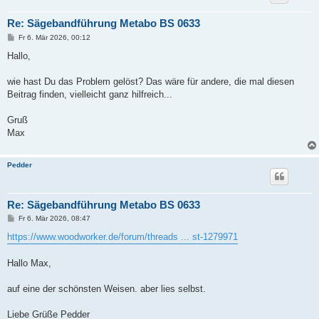
Re: Sägebandführung Metabo BS 0633
B
Fr 6. Mär 2026, 00:12
e
i
Hallo,
t
r
a
wie hast Du das Problem gelöst? Das wäre für andere, die mal diesen
g
Beitrag finden, vielleicht ganz hilfreich...
Gruß
Max
Pedder
Re: Sägebandführung Metabo BS 0633
B
Fr 6. Mär 2026, 08:47
e
i
https://www.woodworker.de/forum/threads ... st-1279971
t
r
a
Hallo Max,
g
auf eine der schönsten Weisen. aber lies selbst.
Liebe Grüße Pedder