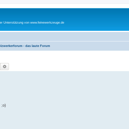
cher Unterstützung von www.feinewerkzeuge.de
lzwerkerforum - das laute Forum
Suche
Erweiterte Suche
 ;o)