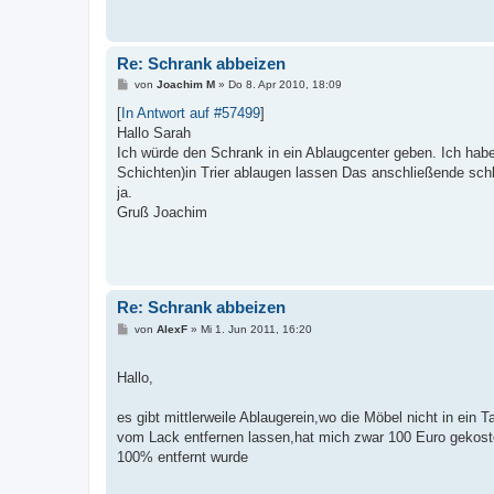
Re: Schrank abbeizen
B
von
Joachim M
»
Do 8. Apr 2010, 18:09
e
i
[
In Antwort auf #57499
]
t
Hallo Sarah
r
a
Ich würde den Schrank in ein Ablaugcenter geben. Ich habe
g
Schichten)in Trier ablaugen lassen Das anschließende schl
ja.
Gruß Joachim
Re: Schrank abbeizen
B
von
AlexF
»
Mi 1. Jun 2011, 16:20
e
i
t
Hallo,
r
a
g
es gibt mittlerweile Ablaugerein,wo die Möbel nicht in ei
vom Lack entfernen lassen,hat mich zwar 100 Euro gekostet
100% entfernt wurde