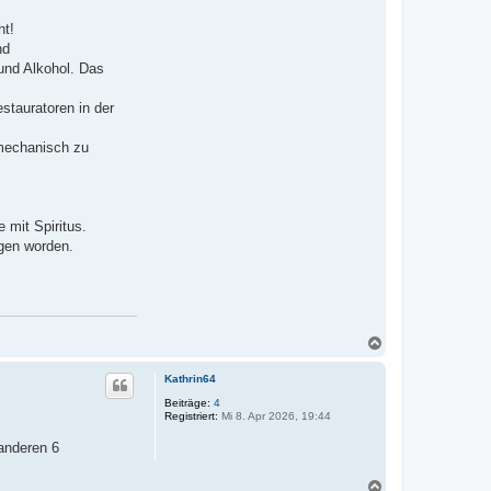
s
t
ht!
4
7
nd
und Alkohol. Das
estauratoren in der
 mechanisch zu
 mit Spiritus.
agen worden.
N
a
c
Kathrin64
h
o
Beiträge:
4
Registriert:
Mi 8. Apr 2026, 19:44
b
e
anderen 6
n
N