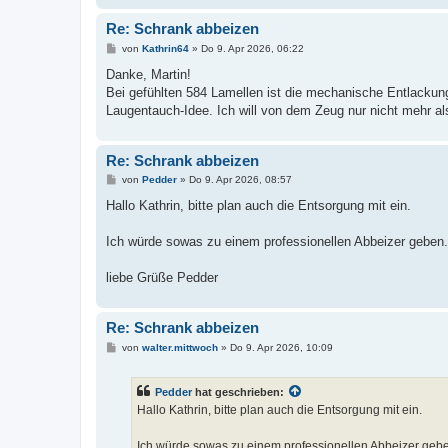
Re: Schrank abbeizen
B
von
Kathrin64
»
Do 9. Apr 2026, 06:22
e
i
Danke, Martin!
t
Bei gefühlten 584 Lamellen ist die mechanische Entlacku
r
a
Laugentauch-Idee. Ich will von dem Zeug nur nicht mehr al
g
Re: Schrank abbeizen
B
von
Pedder
»
Do 9. Apr 2026, 08:57
e
i
Hallo Kathrin, bitte plan auch die Entsorgung mit ein.
t
r
a
Ich würde sowas zu einem professionellen Abbeizer geben.
g
liebe Grüße Pedder
Re: Schrank abbeizen
B
von
walter.mittwoch
»
Do 9. Apr 2026, 10:09
e
i
t
Pedder
hat geschrieben:
r
a
Hallo Kathrin, bitte plan auch die Entsorgung mit ein.
g
Ich würde sowas zu einem professionellen Abbeizer geb