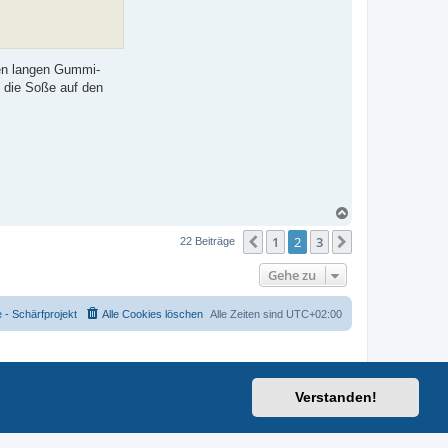
den langen Gummi-
 die Soße auf den
N
a
1
2
3
c
Vorherige
Nächste
22 Beiträge
h
o
Gehe zu
b
e
n
- Schärfprojekt
Alle Cookies löschen
Alle Zeiten sind
UTC+02:00
Verstanden!