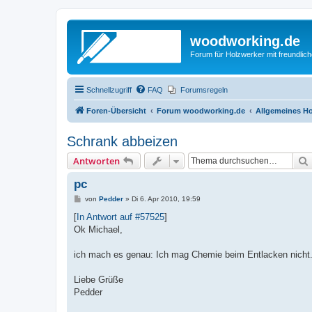
woodworking.de
Forum für Holzwerker mit freundli
Schnellzugriff
FAQ
Forumsregeln
Foren-Übersicht
Forum woodworking.de
Allgemeines Ho
Schrank abbeizen
Antworten
pc
B
von
Pedder
»
Di 6. Apr 2010, 19:59
e
i
[
In Antwort auf #57525
]
t
Ok Michael,
r
a
g
ich mach es genau: Ich mag Chemie beim Entlacken nicht.
Liebe Grüße
Pedder