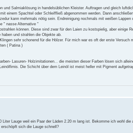
n und Salmiaklösung in handelsüblichen Kleister. Auftragen und gleich luftdic
 mit einem Spachtel oder Schleiffließ abgenommen werden. Dann anschließe
ozedur kann mehrmals nötig sein. Endreinigung nochmals mit weißen Lappen 
ne " nasse Alternative "
bstrahlen können. Diese sind zwar für den Laien zu kostspielig, aber einige R
e haben und strahlen die Objekte ab.
 Klingen sehr schonend für die Hölzer. Für mich war es oft der erste Versuch
ten ( Patina )
ben- Lasuren- Holzimitationen... die meisten dieser Farben lösen sich alleine
einölfirnis. Die Schicht über dem Leinöl ist meist heller mit Pigment aufgetr
Liter Lauge weil ein Paar der Läden 2.20 m lang ist. Bekomme ich wohl die 
erschöpft sich die Lauge schnell?