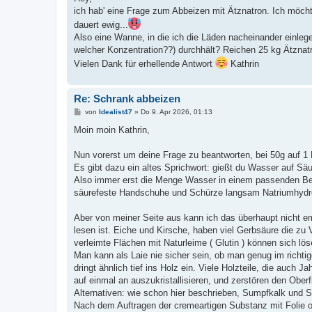
t
ich hab' eine Frage zum Abbeizen mit Ätznatron. Ich möcht
r
a
dauert ewig...
g
Also eine Wanne, in die ich die Läden nacheinander einlege.
welcher Konzentration??) durchhält? Reichen 25 kg Ätznat
Vielen Dank für erhellende Antwort
Kathrin
Re: Schrank abbeizen
B
von
Idealist47
»
Do 9. Apr 2026, 01:13
e
i
Moin moin Kathrin,
t
r
a
Nun vorerst um deine Frage zu beantworten, bei 50g auf 1 L
g
Es gibt dazu ein altes Sprichwort: gießt du Wasser auf Sä
Also immer erst die Menge Wasser in einem passenden Beh
säurefeste Handschuhe und Schürze langsam Natriumhydrox
Aber von meiner Seite aus kann ich das überhaupt nicht em
lesen ist. Eiche und Kirsche, haben viel Gerbsäure die zu 
verleimte Flächen mit Naturleime ( Glutin ) können sich l
Man kann als Laie nie sicher sein, ob man genug im richtige
dringt ähnlich tief ins Holz ein. Viele Holzteile, die auch 
auf einmal an auszukristallisieren, und zerstören den Ober
Alternativen: wie schon hier beschrieben, Sumpfkalk und 
Nach dem Auftragen der cremeartigen Substanz mit Folie o