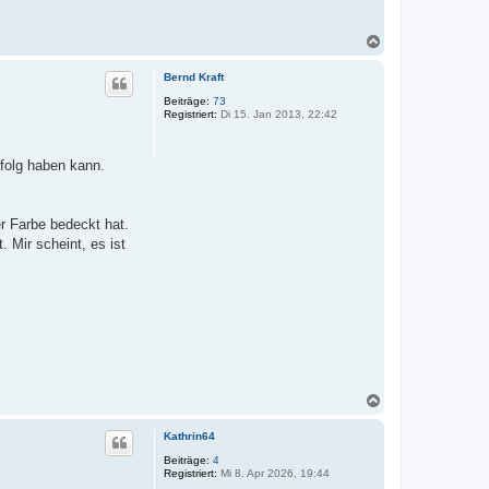
N
a
c
Bernd Kraft
h
o
Beiträge:
73
Registriert:
Di 15. Jan 2013, 22:42
b
e
n
rfolg haben kann.
r Farbe bedeckt hat.
. Mir scheint, es ist
N
a
c
Kathrin64
h
o
Beiträge:
4
Registriert:
Mi 8. Apr 2026, 19:44
b