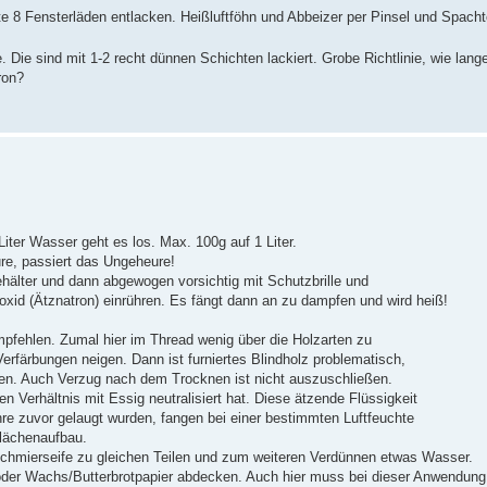
e 8 Fensterläden entlacken. Heißluftföhn und Abbeizer per Pinsel und Spachte
 Die sind mit 1-2 recht dünnen Schichten lackiert. Grobe Richtlinie, wie lang
ron?
iter Wasser geht es los. Max. 100g auf 1 Liter.
ure, passiert das Ungeheure!
älter und dann abgewogen vorsichtig mit Schutzbrille und
id (Ätznatron) einrühren. Es fängt dann an zu dampfen und wird heiß!
pfehlen. Zumal hier im Thread wenig über die Holzarten zu
Verfärbungen neigen. Dann ist furniertes Blindholz problematisch,
ösen. Auch Verzug nach dem Trocknen ist nicht auszuschließen.
n Verhältnis mit Essig neutralisiert hat. Diese ätzende Flüssigkeit
Jahre zuvor gelaugt wurden, fangen bei einer bestimmten Luftfeuchte
flächenaufbau.
Schmierseife zu gleichen Teilen und zum weiteren Verdünnen etwas Wasser.
der Wachs/Butterbrotpapier abdecken. Auch hier muss bei dieser Anwendung n