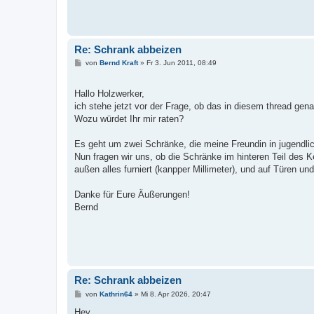
Re: Schrank abbeizen
B
von
Bernd Kraft
»
Fr 3. Jun 2011, 08:49
e
i
t
Hallo Holzwerker,
r
a
ich stehe jetzt vor der Frage, ob das in diesem thread ge
g
Wozu würdet Ihr mir raten?
Es geht um zwei Schränke, die meine Freundin in jugendli
Nun fragen wir uns, ob die Schränke im hinteren Teil des Ke
außen alles furniert (kanpper Millimeter), und auf Türen u
Danke für Eure Äußerungen!
Bernd
Re: Schrank abbeizen
B
von
Kathrin64
»
Mi 8. Apr 2026, 20:47
e
i
Hey,