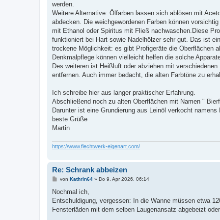
werden.
Weitere Alternative: Ölfarben lassen sich ablösen mit Aceto
abdecken. Die weichgewordenen Farben können vorsichtig
mit Ethanol oder Spiritus mit Fließ nachwaschen.Diese Pr
funktioniert bei Hart-sowie Nadelhölzer sehr gut. Das ist ei
trockene Möglichkeit: es gibt Profigeräte die Oberflächen a
Denkmalpflege können vielleicht helfen die solche Apparat
Des weiteren ist Heißluft oder abziehen mit verschiedenen
entfernen. Auch immer bedacht, die alten Farbtöne zu erhal
Ich schreibe hier aus langer praktischer Erfahrung.
Abschließend noch zu alten Oberflächen mit Namen " Bierfar
Darunter ist eine Grundierung aus Leinöl verkocht namens L
beste Grüße
Martin
https://www.flechtwerk-eigenart.com/
Re: Schrank abbeizen
B
von
Kathrin64
»
Do 9. Apr 2026, 06:14
e
i
Nochmal ich,
t
Entschuldigung, vergessen: In die Wanne müssen etwa 120 
r
a
Fensterläden mit dem selben Laugenansatz abgebeizt oder 
g