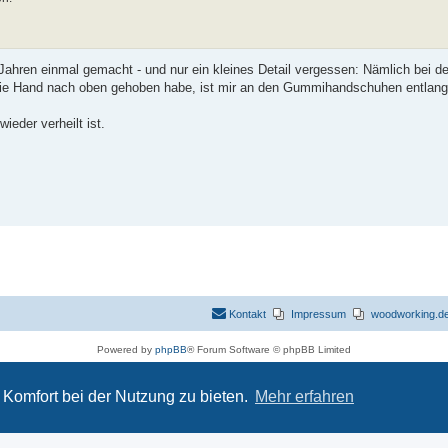
 Jahren einmal gemacht - und nur ein kleines Detail vergessen: Nämlich bei 
die Hand nach oben gehoben habe, ist mir an den Gummihandschuhen entlang
ieder verheilt ist.
Kontakt
Impressum
woodworking.de 
Powered by
phpBB
® Forum Software © phpBB Limited
Deutsche Übersetzung durch
phpBB.de
Datenschutz
|
Nutzungsbedingungen
Komfort bei der Nutzung zu bieten.
Mehr erfahren