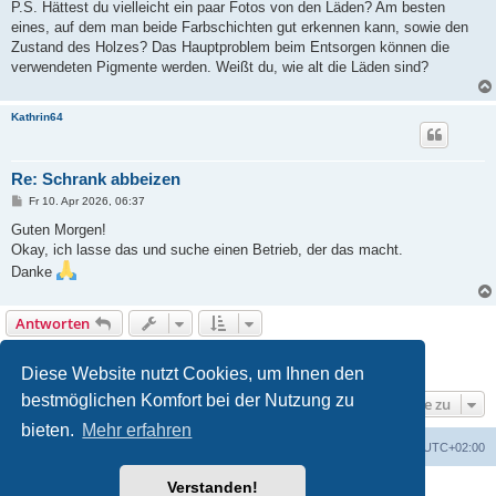
P.S. Hättest du vielleicht ein paar Fotos von den Läden? Am besten
eines, auf dem man beide Farbschichten gut erkennen kann, sowie den
Zustand des Holzes? Das Hauptproblem beim Entsorgen können die
verwendeten Pigmente werden. Weißt du, wie alt die Läden sind?
Kathrin64
Re: Schrank abbeizen
B
Fr 10. Apr 2026, 06:37
e
i
Guten Morgen!
t
Okay, ich lasse das und suche einen Betrieb, der das macht.
r
a
Danke
g
Antworten
1
2
3
Vorherige
22 Beiträge
Diese Website nutzt Cookies, um Ihnen den
bestmöglichen Komfort bei der Nutzung zu
Gehe zu
bieten.
Mehr erfahren
Foren-Übersicht
Alle Zeiten sind
UTC+02:00
Verstanden!
Powered by
phpBB
® Forum Software © phpBB Limited