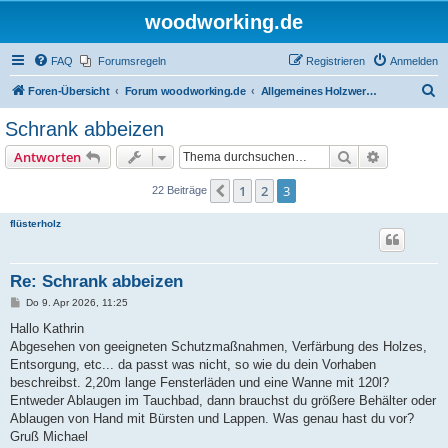
woodworking.de
FAQ
Forumsregeln
Registrieren
Anmelden
S
Foren-Übersicht
Forum woodworking.de
Allgemeines Holzwerkerforum - das laute Forum
u
Schrank abbeizen
c
Suche
Erweiterte
Antworten
h
e
1
2
3
Vorherige
22 Beiträge
flüsterholz
Re: Schrank abbeizen
B
Do 9. Apr 2026, 11:25
e
i
Hallo Kathrin
t
Abgesehen von geeigneten Schutzmaßnahmen, Verfärbung des Holzes,
r
a
Entsorgung, etc... da passt was nicht, so wie du dein Vorhaben
g
beschreibst. 2,20m lange Fensterläden und eine Wanne mit 120l?
Entweder Ablaugen im Tauchbad, dann brauchst du größere Behälter oder
Ablaugen von Hand mit Bürsten und Lappen. Was genau hast du vor?
Gruß Michael