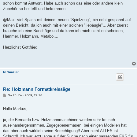
schon kommt Antwort. Habe auch schon das eine oder andere klein
Zubehör so bestellt und bekommen...
@Max: viel Spass mit deinem neuen "Spielzeug", bin echt gespannt auf
deinen Bericht, da ich auch mit einer solchen "liebäugle"... Aber zuerst
brauche ich eine Bandsäge und da kann ich mich nicht entscheiden,
Hammer, Holzmann, Metabo....
Herzlichst Gottfried
M. Winkler
Re: Holzmann Formatkreissäge
B
So 20. Dez 2009, 22:26
e
i
t
Hallo Markus,
r
a
g
ja, die Bernardo bzw. Holzmannmaschinen werden sehr kritisch
auseinandergenommen. Zugegebenermasen, bei einigen Modellen hat
das aber auch wirklich seine Berechtigung!! Aber nicht ALLES ist
Schrott!! Ich war jetzt lange auf der Suche nach einer passenden FKS für