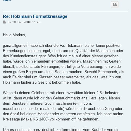
Re: Holzmann Formatkreissäge
B
Sa 19. Dez 2009, 21:20
e
i
t
Hallo Markus,
r
a
g
ganz allgemein habe ich über die Fa. Holzmann bisher keine positiven
Bemerkungen gelesen, egal, ob es um die Qualität der Maschinen oder
des Kundendienstes geht. Was ich da mal auf einer Messe gesehen
habe, würde ich niemandem empfehlen wollen. Maschinen mit Graten
überall, spielbehaftete Führungen, oft billigste Verarbeitung. Ich würde
einen großen Bogen um diese Sachen machen. Sowohl Scheppach, als
auch Felder sind um Klassen besser verarbeitet, als das, was ich von
Holzmann bisher zu Gesicht bekommen habe.
Wenn du deinen Geldbeute mit einer Investition kleiner 2,5k belasten
willst, dann würde ich dir den Gebrauchtmarkt ans Herz legen. Neben
dem Benutzen mehrerer Suchmaschinen (e-imr.com,
maschinensucher.de, resale.de, etc) würde ich dir auch den Gang oder
den Anruf bei einem Händler oder mehreren empfehlen. Ich habe meine
Kreissäge (Maka KS 1400) vollkommen offline gefunden.
Um es nochmals ganz deutlich zu formulieren: Vom Kauf der von dir