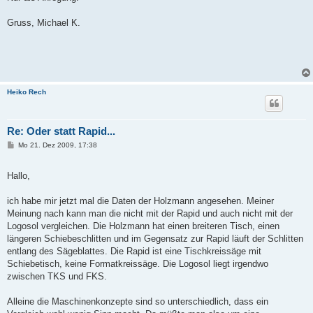
Gruss, Michael K.
Heiko Rech
Re: Oder statt Rapid...
B
Mo 21. Dez 2009, 17:38
e
i
t
Hallo,
r
a
g
ich habe mir jetzt mal die Daten der Holzmann angesehen. Meiner
Meinung nach kann man die nicht mit der Rapid und auch nicht mit der
Logosol vergleichen. Die Holzmann hat einen breiteren Tisch, einen
längeren Schiebeschlitten und im Gegensatz zur Rapid läuft der Schlitten
entlang des Sägeblattes. Die Rapid ist eine Tischkreissäge mit
Schiebetisch, keine Formatkreissäge. Die Logosol liegt irgendwo
zwischen TKS und FKS.
Alleine die Maschinenkonzepte sind so unterschiedlich, dass ein