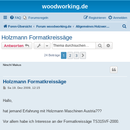
woodworking.de
FAQ
Forumsregeln
Registrieren
Anmelden
S
Foren-Übersicht
Forum woodworking.de
Allgemeines Holzwerkerforum - das laute Forum
u
Holzmann Formatkreissäge
c
Suche
Erweiterte
Antworten
h
e
1
2
3
Nächste
24 Beiträge
Nirschl Makus
Holzmann Formatkreissäge
B
Sa 19. Dez 2009, 12:15
e
i
t
Hallo,
r
a
g
hat jemand Erfahrung mit Holzmann Maschinen Austria???
Vor allem habe ich Interesse an der Formatkreissäge TS315VF-2000.