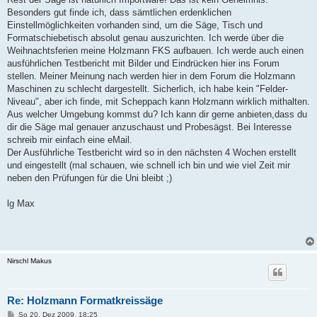
Besonders gut finde ich, dass sämtlichen erdenklichen
Einstellmöglichkeiten vorhanden sind, um die Säge, Tisch und
Formatschiebetisch absolut genau auszurichten. Ich werde über die
Weihnachtsferien meine Holzmann FKS aufbauen. Ich werde auch einen
ausführlichen Testbericht mit Bilder und Eindrücken hier ins Forum
stellen. Meiner Meinung nach werden hier in dem Forum die Holzmann
Maschinen zu schlecht dargestellt. Sicherlich, ich habe kein "Felder-
Niveau", aber ich finde, mit Scheppach kann Holzmann wirklich mithalten.
Aus welcher Umgebung kommst du? Ich kann dir gerne anbieten,dass du
dir die Säge mal genauer anzuschaust und Probesägst. Bei Interesse
schreib mir einfach eine eMail.
Der Ausführliche Testbericht wird so in den nächsten 4 Wochen erstellt
und eingestellt (mal schauen, wie schnell ich bin und wie viel Zeit mir
neben den Prüfungen für die Uni bleibt ;)
lg Max
Nirschl Makus
Re: Holzmann Formatkreissäge
B
So 20. Dez 2009, 18:25