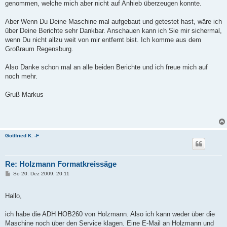
genommen, welche mich aber nicht auf Anhieb überzeugen konnte.
Aber Wenn Du Deine Maschine mal aufgebaut und getestet hast, wäre ich
über Deine Berichte sehr Dankbar. Anschauen kann ich Sie mir sichermal,
wenn Du nicht allzu weit von mir entfernt bist. Ich komme aus dem
Großraum Regensburg.
Also Danke schon mal an alle beiden Berichte und ich freue mich auf
noch mehr.
Gruß Markus
Gottfried K. -F
Re: Holzmann Formatkreissäge
B
So 20. Dez 2009, 20:11
e
i
t
Hallo,
r
a
g
ich habe die ADH HOB260 von Holzmann. Also ich kann weder über die
Maschine noch über den Service klagen. Eine E-Mail an Holzmann und