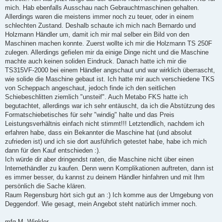
mich. Hab ebenfalls Ausschau nach Gebrauchtmaschinen gehalten.
Allerdings waren die meistens immer noch zu teuer, oder in einem
schlechten Zustand. Deshalb schaute ich mich nach Bernardo und
Holzmann Händler um, damit ich mir mal selber ein Bild von den
Maschinen machen konnte. Zuerst wollte ich mir die Holzmann TS 250F
zulegen. Allerdings gefielen mir da einige Dinge nicht und die Maschine
machte auch keinen soliden Eindruck. Danach hatte ich mir die
TS315VF-2000 bei einem Händler angschaut und war wirklich überrascht,
wie solide die Maschine gebaut ist. Ich hatte mir auch verschiedene TKS
von Scheppach angeschaut, jedoch finde ich den seitlichen
Schiebeschlitten ziemlich "unsteif". Auch Metabo FKS hatte ich
begutachtet, allerdings war ich sehr entäuscht, da ich die Abstützung des
Formatschiebetisches für sehr "windig" halte und das Preis
Leistungsverhältnis einfach nicht stimmt!!! Letztendlich, nachdem ich
erfahren habe, dass ein Bekannter die Maschine hat (und absolut
zufrieden ist) und ich sie dort ausführlich getestet habe, habe ich mich
dann für den Kauf entschieden :).
Ich würde dir aber dringendst raten, die Maschine nicht über einen
Internethändler zu kaufen. Denn wenn Komplikationen auftreten, dann ist
es immer besser, du kannst zu deinem Händler hinfahren und mit Ihm
persönlich die Sache klären.
Raum Regensburg hört sich gut an :) Ich komme aus der Umgebung von
Deggendorf. Wie gesagt, mein Angebot steht natürlich immer noch.
mfg M. Winkler