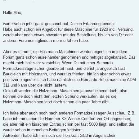
e
i
t
Hallo Max,
r
a
g
warte schon jetzt ganz gespannt auf Deinen Erfahrungsbericht.
Habe auch schon ein Angebot für diese Maschine für 1920 incl. Versand,
werde aber noch etwas abwarten mit der Bestellung, bis ich von Dir oder
anderen Forumsmitgliedern mehr erfahren habe.
Aber es stimmt, die Holzmann Maschinen werden eigentlich in jedem
Forum ganz schön auseinander genommen und heftigst abgekanzelt. Das
macht mich halt sehr vorsichtig. Wenn Du mit einer Bernardo
Formatkreissäge schon gearbeitet hast. und die ist ja angeblich fast
Baugleich mit Holzmann, und warst zufrieden, bin ich aber schon etwas
positiver eingestellt. Ich habe nämlich eine Bernardo Hobelmaschine ADM
311 und kann über die nicht lästern.
Gekauft werden die Holzmann- Maschinen ja anscheinend doch, also
können die doch nicht den letzten Schund verkaufen, da es die
Holzmann- Maschinen jetzt doch schon ein paar Jahre gibt.
Ich halte aber auch noch nach anderen Formatkreissägen Ausschau. Z.B.
habe ich mir schon die Hammer K3 Winner Comfort vor Ort angesehen,
die aber mit ein bisschen Extras schon bei fast 5000 liegt, und selbst die
wurde schon in manchen Beiträgen kritisiert.
Außerdem habe ich mir noch die Holzkraft SC3 in Augenschein