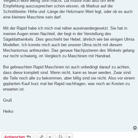
Vergleich wohl wenig Sinn macht. Da müßte man also um eine
Empfehlung auszusprechen schon wissen, ob Markus auf die
Schnittbreite- Höhe und -Länge der Holzmann Wert legt, oder ob es auch
eine kleinere Maschine sein darf.
Mit der Rapid habe ich mich mal näher auseinandergesetzt. Sie hat in
meinen Augen einen Nachteil, der liegt in der Verstellung des
Sägeblattwinkels. Dies geschieht ber Hebel, ähnlich wie bei einigen Ulmia
Modellen. Ich konnte mich auch bei unserer Ulma nicht mit diesem
Mechanismus anfreunden. Das genaue Nachjustieren des Winkels gelang
nur recht schwierig, im Vergleich zu Maschinen mit Handrad.
Bei gebrauchten Rapid Maschinen ist auch unbedingt darauf zu achten,
dass diese komplett sind. Wenn nicht, kann es teuer werden. Zwar sind
die Teile noch alle zu bekommen, aber billig sind sie nicht. Also vor einem
geplanten Kauf kurz mal bei Rapid nachfragen, was noch an Kosten zu
erwarten ist.
Gruß
Heiko
Antworten