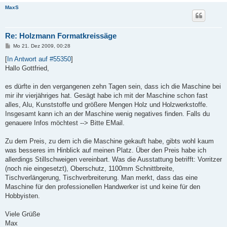
MaxS
Re: Holzmann Formatkreissäge
B
Mo 21. Dez 2009, 00:28
e
i
[
In Antwort auf #55350
]
t
Hallo Gottfried,
r
a
g
es dürfte in den vergangenen zehn Tagen sein, dass ich die Maschine bei
mir ihr vierjähriges hat. Gesägt habe ich mit der Maschine schon fast
alles, Alu, Kunststoffe und größere Mengen Holz und Holzwerkstoffe.
Insgesamt kann ich an der Maschine wenig negatives finden. Falls du
genauere Infos möchtest --> Bitte EMail.
Zu dem Preis, zu dem ich die Maschine gekauft habe, gibts wohl kaum
was besseres im Hinblick auf meinen Platz. Über den Preis habe ich
allerdings Stillschweigen vereinbart. Was die Ausstattung betrifft: Vorritzer
(noch nie eingesetzt), Oberschutz, 1100mm Schnittbreite,
Tischverlängerung, Tischverbreiterung. Man merkt, dass das eine
Maschine für den professionellen Handwerker ist und keine für den
Hobbyisten.
Viele Grüße
Max