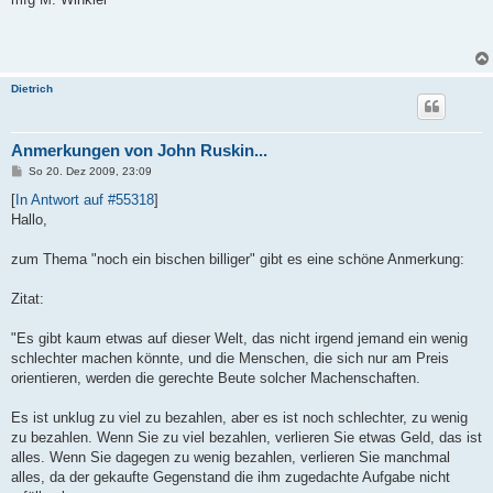
Dietrich
Anmerkungen von John Ruskin...
B
So 20. Dez 2009, 23:09
e
i
[
In Antwort auf #55318
]
t
Hallo,
r
a
g
zum Thema "noch ein bischen billiger" gibt es eine schöne Anmerkung:
Zitat:
"Es gibt kaum etwas auf dieser Welt, das nicht irgend jemand ein wenig
schlechter machen könnte, und die Menschen, die sich nur am Preis
orientieren, werden die gerechte Beute solcher Machenschaften.
Es ist unklug zu viel zu bezahlen, aber es ist noch schlechter, zu wenig
zu bezahlen. Wenn Sie zu viel bezahlen, verlieren Sie etwas Geld, das ist
alles. Wenn Sie dagegen zu wenig bezahlen, verlieren Sie manchmal
alles, da der gekaufte Gegenstand die ihm zugedachte Aufgabe nicht