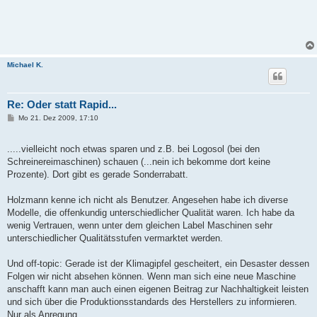
Michael K.
Re: Oder statt Rapid...
B
Mo 21. Dez 2009, 17:10
e
i
t
.....vielleicht noch etwas sparen und z.B. bei Logosol (bei den
r
a
Schreinereimaschinen) schauen (...nein ich bekomme dort keine
g
Prozente). Dort gibt es gerade Sonderrabatt.
Holzmann kenne ich nicht als Benutzer. Angesehen habe ich diverse
Modelle, die offenkundig unterschiedlicher Qualität waren. Ich habe da
wenig Vertrauen, wenn unter dem gleichen Label Maschinen sehr
unterschiedlicher Qualitätsstufen vermarktet werden.
Und off-topic: Gerade ist der Klimagipfel gescheitert, ein Desaster dessen
Folgen wir nicht absehen können. Wenn man sich eine neue Maschine
anschafft kann man auch einen eigenen Beitrag zur Nachhaltigkeit leisten
und sich über die Produktionsstandards des Herstellers zu informieren.
Nur als Anregung.