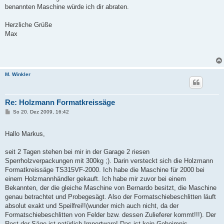
benannten Maschine würde ich dir abraten.
Herzliche Grüße
Max
M. Winkler
Re: Holzmann Formatkreissäge
B
So 20. Dez 2009, 16:42
e
i
t
Hallo Markus,
r
a
g
seit 2 Tagen stehen bei mir in der Garage 2 riesen
Sperrholzverpackungen mit 300kg ;). Darin versteckt sich die Holzmann
Formatkreissäge TS315VF-2000. Ich habe die Maschine für 2000 bei
einem Holzmannhändler gekauft. Ich habe mir zuvor bei einem
Bekannten, der die gleiche Maschine von Bernardo besitzt, die Maschine
genau betrachtet und Probegesägt. Also der Formatschiebeschlitten läuft
absolut exakt und Speilfrei!!(wunder mich auch nicht, da der
Formatschiebeschlitten von Felder bzw. dessen Zulieferer kommt!!!). Der
Rest der Säge ist natürlich Importware! Das ist kein Geheimnis.