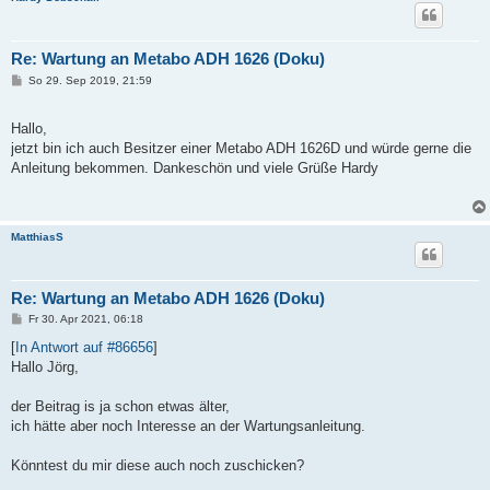
Re: Wartung an Metabo ADH 1626 (Doku)
B
So 29. Sep 2019, 21:59
e
i
t
Hallo,
r
a
jetzt bin ich auch Besitzer einer Metabo ADH 1626D und würde gerne die
g
Anleitung bekommen. Dankeschön und viele Grüße Hardy
MatthiasS
Re: Wartung an Metabo ADH 1626 (Doku)
B
Fr 30. Apr 2021, 06:18
e
i
[
In Antwort auf #86656
]
t
Hallo Jörg,
r
a
g
der Beitrag is ja schon etwas älter,
ich hätte aber noch Interesse an der Wartungsanleitung.
Könntest du mir diese auch noch zuschicken?