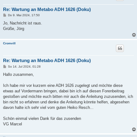
Re: Wartung an Metabo ADH 1626 (Doku)
B
Do 9. Mai 2024, 17:50
e
i
Jo, Nachricht ist raus.
t
Grüße, Jörg
r
a
g
Cromvill
Re: Wartung an Metabo ADH 1626 (Doku)
B
So 14. Jul 2024, 01:28
e
i
Hallo zusammen,
t
r
a
Ich habe mir vor kurzem eine ADH 1626 zugelegt und möchte diese
g
etwas auf Vordermann bringen, dabei bin ich auf diesen Forenbeitrag
gestoßen und möchte euch bitten mir auch die Anleitung zuzusenden, ich
bin nicht so erfahren und denke die Anleitung könnte helfen, abgesehen
davon halte ich sehr viel vom guten Heiko Resch...
Schön einmal vielen Dank für das zusenden
VG Marcel