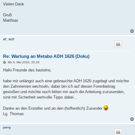
Vielen Dank
Gruß
Matthias
AT_AUT
Re: Wartung an Metabo ADH 1626 (Doku)
B
Mo 6. Mai 2024, 20:26
e
i
Hallo Freunde des bastelns,
t
r
a
habe mir unlängst auch eine gebrauchte ADH 1626 zugelegt und möchte
g
den Zahnriemen wechseln, dabei bin ich auf diesen Forenbeitrag
gestoßen und möchte euch bitten mir auch die Anleitung zuzusenden,
sind mit Sicherheit wertvolle Tipps dabei...
Danke an den Ersteller und an den (hoffentlich) Zusender
Lg. Thomas
joerg