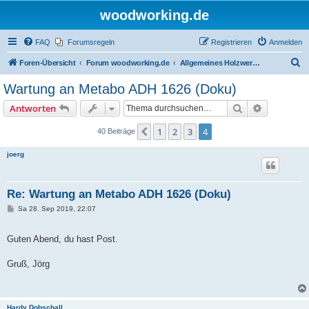
woodworking.de
FAQ
Forumsregeln
Registrieren
Anmelden
S
Foren-Übersicht
Forum woodworking.de
Allgemeines Holzwerkerforum - das laute Forum
u
Wartung an Metabo ADH 1626 (Doku)
c
Suche
Erweiterte
Antworten
h
e
1
2
3
4
Vorherige
40 Beiträge
joerg
Re: Wartung an Metabo ADH 1626 (Doku)
B
Sa 28. Sep 2019, 22:07
e
i
t
Guten Abend, du hast Post.
r
a
g
Gruß, Jörg
Hardy Dobschall