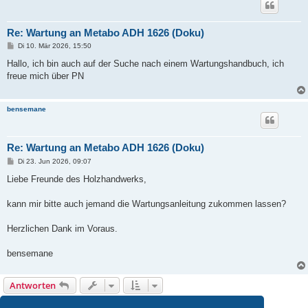
Re: Wartung an Metabo ADH 1626 (Doku)
B
Di 10. Mär 2026, 15:50
e
i
Hallo, ich bin auch auf der Suche nach einem Wartungshandbuch, ich
t
freue mich über PN
r
a
g
bensemane
Re: Wartung an Metabo ADH 1626 (Doku)
B
Di 23. Jun 2026, 09:07
e
i
Liebe Freunde des Holzhandwerks,
t
r
a
kann mir bitte auch jemand die Wartungsanleitung zukommen lassen?
g
Herzlichen Dank im Voraus.
bensemane
Antworten
40 Beiträge