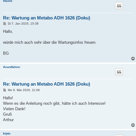
Hauns
Re: Wartung an Metabo ADH 1626 (Doku)
B
Di 7. Jan 2025, 15:38
e
i
Hallo,
t
r
a
würde mich auch sehr über die Wartungsinfos freuen.
g
BG
Avantfahrer
Re: Wartung an Metabo ADH 1626 (Doku)
B
Mo 9. Mär 2026, 11:08
e
i
Hallo!
t
Wenn es die Anleitung noch gibt, hätte ich auch Interesse!
r
a
Vielen Dank!
g
Gruß
Arthur
kipto