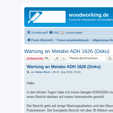
woodworking.de
Forum für Holzwerker mit freundli
Schnellzugriff
FAQ
Forumsregeln
Foren-Übersicht
Forum woodworking.de
Allgemeines Ho
Wartung an Metabo ADH 1626 (Doku)
Antworten
Wartung an Metabo ADH 1626 (Doku)
B
von
Heiko Rech
»
Mi 10. Sep 2008, 20:04
e
i
t
Hallo,
r
a
g
in den letzten Tagen habe ich meine betagte ADH1626D mal
einen Bericht darüber auf meine Internetseite gestellt.
Der Bericht geht auf einige Wartungsarbeiten und den Mess
Präsentieren. Der komplette Bericht mit über 35 Bildern und 