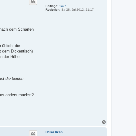
h
o
Beiträge:
1425
Registriert:
Sa 28. Jul 2012, 21:17
b
e
n
 nach dem Schärfen
 üblich, die
it dem Dickentisch)
in der Höhe.
st die beiden
das anders machst?
N
a
c
Heiko Rech
h