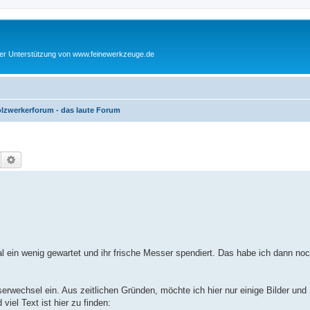
cher Unterstützung von www.feinewerkzeuge.de
lzwerkerforum - das laute Forum
Suche
Erweiterte Suche
 ein wenig gewartet und ihr frische Messer spendiert. Das habe ich dann no
erwechsel ein. Aus zeitlichen Gründen, möchte ich hier nur einige Bilder und
viel Text ist hier zu finden: