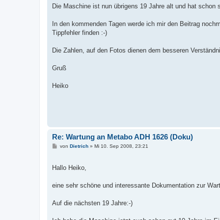
Die Maschine ist nun übrigens 19 Jahre alt und hat schon 
In den kommenden Tagen werde ich mir den Beitrag nochma
Tippfehler finden :-)
Die Zahlen, auf den Fotos dienen dem besseren Verständnis
Gruß
Heiko
Re: Wartung an Metabo ADH 1626 (Doku)
B
von
Dietrich
»
Mi 10. Sep 2008, 23:21
e
i
t
Hallo Heiko,
r
a
g
eine sehr schöne und interessante Dokumentation zur War
Auf die nächsten 19 Jahre:-)