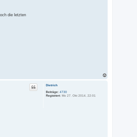
ch die letzten
N
a
c
Dietrich
h
o
Beiträge:
4730
Registriert:
Mo 27. Okt 2014, 22:01
b
e
n