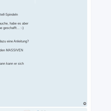
n
tell-Spindeln
rauche, habe es aber
 geschafft... :-)
dazu eine Anleitung?
ber den MASSIVEN
dann kann er sich
N
a
c