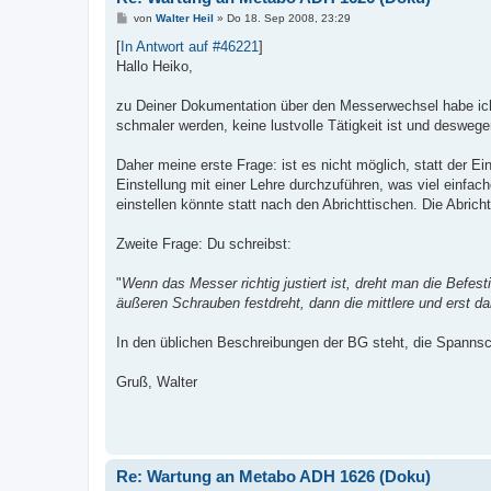
B
von
Walter Heil
»
Do 18. Sep 2008, 23:29
e
i
[
In Antwort auf #46221
]
t
Hallo Heiko,
r
a
g
zu Deiner Dokumentation über den Messerwechsel habe ich
schmaler werden, keine lustvolle Tätigkeit ist und desweg
Daher meine erste Frage: ist es nicht möglich, statt der E
Einstellung mit einer Lehre durchzuführen, was viel einfa
einstellen könnte statt nach den Abrichttischen. Die Abri
Zweite Frage: Du schreibst:
"
Wenn das Messer richtig justiert ist, dreht man die Befe
äußeren Schrauben festdreht, dann die mittlere und erst da
In den üblichen Beschreibungen der BG steht, die Spanns
Gruß, Walter
Re: Wartung an Metabo ADH 1626 (Doku)