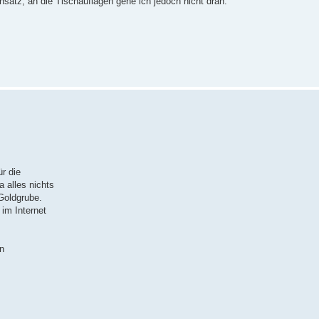
nsatz, an die Tischauflagen gehe ich jedoch nicht dran.
ür die
 alles nichts
Goldgrube.
 im Internet
en