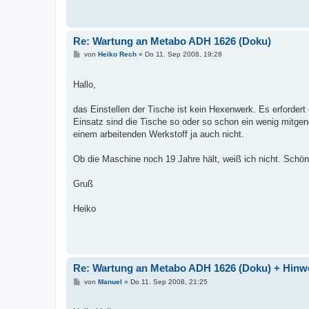
Re: Wartung an Metabo ADH 1626 (Doku)
B
von
Heiko Rech
»
Do 11. Sep 2008, 19:28
e
i
t
Hallo,
r
a
g
das Einstellen der Tische ist kein Hexenwerk. Es erforder
Einsatz sind die Tische so oder so schon ein wenig mitg
einem arbeitenden Werkstoff ja auch nicht.
Ob die Maschine noch 19 Jahre hält, weiß ich nicht. Schö
Gruß
Heiko
Re: Wartung an Metabo ADH 1626 (Doku) + Hinw
B
von
Manuel
»
Do 11. Sep 2008, 21:25
e
i
t