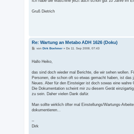
Ich habe die Maschine jetzt auch schon gut 10 Jahre im Ei
Gruß Dietrich
Re: Wartung an Metabo ADH 1626 (Doku)
B
von
Dirk Boehmer
»
Do 11. Sep 2008, 07:43
e
i
t
Hallo Heiko,
r
a
g
das sind doch wieder mal Berichte, die wir sehen wollen. F
Personen, die schon oft so etwas gemacht haben, ist das ja
Neues. Aber für den Einsteiger ist doch sowas eine wahre 
Die Dokumentation scheint mir zu diesem Gerät einzigartig
zu sein. Daher vielen Dank dafür.
Man sollte wirklich öfter mal Einstellungs/Wartungs-Arbeit
dokumentieren...
--
Dirk