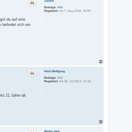
Jockel
h
o
Beiträge:
484
Registriert:
So 7. Aug 2016, 10:50
b
e
gst du auf eine
n
n befindet sich ein
N
a
c
Heid Wolfgang
h
o
Beiträge:
131
Registriert:
Sa 28. Jul 2012, 21:16
b
e
n
ts 21 Jahre alt.
N
a
c
Walter Heil