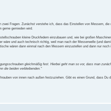
 zwei Fragen. Zunächst verstehe ich, dass das Einstellen von Messern, die
en gerne gemieden wird.
instellschrauben kleine Druckfedern einzubauen und, wie bei großen Maschinen
cher wäre und auch technisch richtig, weil man nach der Messerwelle (und dam
chttische wären dann einmal nach den Messern einzustellen und dann nur noch 
stigungsschrauben gleichmäßig fest. Hierbei geht man so vor, dass man zunäch
nn die beiden verbleibenden."
chrauben von innen nach außen festzuziehen. Gibt es einen Grund, dass Du 