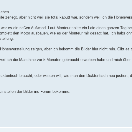
sehen.
e zerlegt, aber nicht weil sie total kaputt war, sondern weil ich die Höhenvers
, war es ein rießen Aufwand. Laut Monteur sollte ein Laie einen ganzen Tag b
omplett den Motor ausbauen, wie es der Monteur mir gesagt hat. Ich habs ohne
tellung.
öhenverstellung zeigen, aber ich bekomm die Bilder hier nicht rein. Gibt es 
t, weil ich die Maschine vor 5 Monaten gebraucht erworben habe und mich ü
ktentisch braucht, oder wissen will, wie man den Dicktentisch neu justiert, 
Einstellen der Bilder ins Forum bekomme.