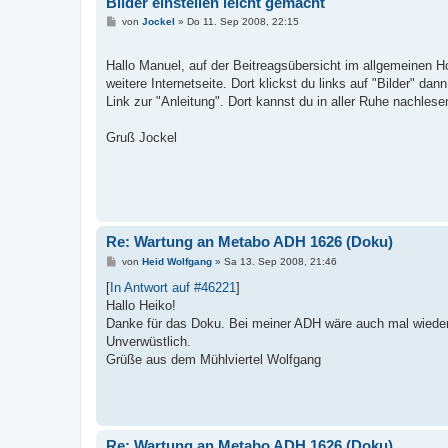
Bilder einstellen leicht gemacht
B
von
Jockel
»
Do 11. Sep 2008, 22:15
e
i
t
Hallo Manuel, auf der Beitreagsübersicht im allgemeinen Ho
r
a
weitere Internetseite. Dort klickst du links auf "Bilder" da
g
Link zur "Anleitung". Dort kannst du in aller Ruhe nachlese
Gruß Jockel
Re: Wartung an Metabo ADH 1626 (Doku)
B
von
Heid Wolfgang
»
Sa 13. Sep 2008, 21:46
e
i
[
In Antwort auf #46221
]
t
Hallo Heiko!
r
a
Danke für das Doku. Bei meiner ADH wäre auch mal wieder e
g
Unverwüstlich.
Grüße aus dem Mühlviertel Wolfgang
Re: Wartung an Metabo ADH 1626 (Doku)