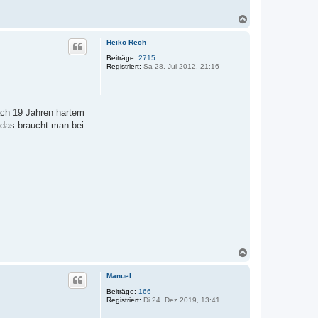
h
m
N
e
a
r
c
Heiko Rech
h
o
Beiträge:
2715
Registriert:
Sa 28. Jul 2012, 21:16
b
e
n
Nach 19 Jahren hartem
 das braucht man bei
N
a
c
Manuel
h
o
Beiträge:
166
Registriert:
Di 24. Dez 2019, 13:41
b
e