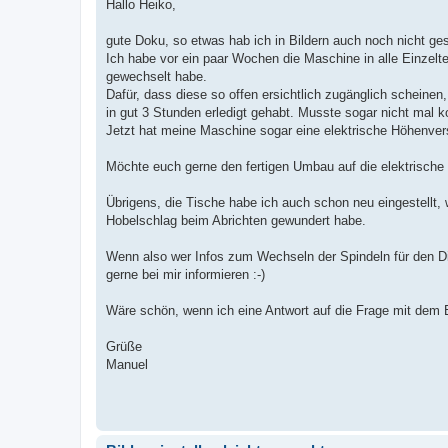
Hallo Heiko,
r
a
g
gute Doku, so etwas hab ich in Bildern auch noch nicht ge
Ich habe vor ein paar Wochen die Maschine in alle Einzelteil
gewechselt habe.
Dafür, dass diese so offen ersichtlich zugänglich scheinen
in gut 3 Stunden erledigt gehabt. Musste sogar nicht mal k
Jetzt hat meine Maschine sogar eine elektrische Höhenvers
Möchte euch gerne den fertigen Umbau auf die elektrische H
Übrigens, die Tische habe ich auch schon neu eingestell
Hobelschlag beim Abrichten gewundert habe.
Wenn also wer Infos zum Wechseln der Spindeln für den Dic
gerne bei mir informieren :-)
Wäre schön, wenn ich eine Antwort auf die Frage mit dem 
Grüße
Manuel