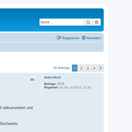
Suche
Erweiterte Suche
Registrieren
Anmelden
1
2
3
4
Nächste
40 Beiträge
Heiko Rech
Beiträge:
2715
Registriert:
Sa 28. Jul 2012, 21:16
ch dokumentiert und
 Stichworte