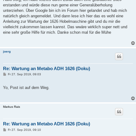
r
a
erstanden und würde diese nun gerne einer Generalüberholung
g
unterziehen. Über Google bin ich im Forum hier gelandet und hab mich
natürlich gleich angemeldet. Und dann lese ich hier das es wohl eine
Anleitung zur Wartung der 1626 Hobelmaschine gibt und du mir die
vielleicht zukommen lassen kannst. Das wwäre wirklich super nett und
eine sehr große Hilfe für mich. Danke schon mal für die Mühe
joerg
Re: Wartung an Metabo ADH 1626 (Doku)
B
Fr 27. Sep 2019, 09:03
e
i
t
Yo, Post ist auf dem Weg.
r
a
g
Markus Rais
Re: Wartung an Metabo ADH 1626 (Doku)
B
Fr 27. Sep 2019, 09:10
e