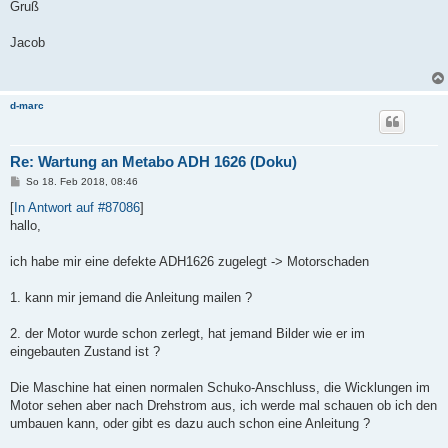
Gruß
Jacob
d-marc
Re: Wartung an Metabo ADH 1626 (Doku)
B
So 18. Feb 2018, 08:46
e
i
[
In Antwort auf #87086
]
t
hallo,
r
a
g
ich habe mir eine defekte ADH1626 zugelegt -> Motorschaden
1. kann mir jemand die Anleitung mailen ?
2. der Motor wurde schon zerlegt, hat jemand Bilder wie er im
eingebauten Zustand ist ?
Die Maschine hat einen normalen Schuko-Anschluss, die Wicklungen im
Motor sehen aber nach Drehstrom aus, ich werde mal schauen ob ich den
umbauen kann, oder gibt es dazu auch schon eine Anleitung ?