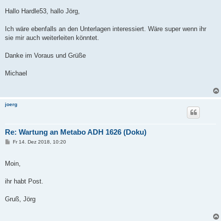
i
t
Hallo Hardle53, hallo Jörg,
r
a
g
Ich wäre ebenfalls an den Unterlagen interessiert. Wäre super wenn ihr
sie mir auch weiterleiten könntet.
Danke im Voraus und Grüße
Michael
joerg
Re: Wartung an Metabo ADH 1626 (Doku)
B
Fr 14. Dez 2018, 10:20
e
i
t
Moin,
r
a
g
ihr habt Post.
Gruß, Jörg