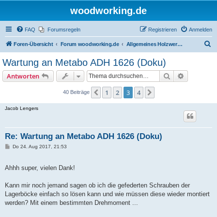
woodworking.de
FAQ
Forumsregeln
Registrieren
Anmelden
S
Foren-Übersicht
Forum woodworking.de
Allgemeines Holzwerkerforum - das laute Forum
u
Wartung an Metabo ADH 1626 (Doku)
c
Suche
Erweiterte
Antworten
h
e
1
2
3
4
Vorherige
Nächste
40 Beiträge
Jacob Lengers
Re: Wartung an Metabo ADH 1626 (Doku)
B
Do 24. Aug 2017, 21:53
e
i
t
Ahhh super, vielen Dank!
r
a
g
Kann mir noch jemand sagen ob ich die gefederten Schrauben der
Lagerböcke einfach so lösen kann und wie müssen diese wieder montiert
werden? Mit einem bestimmten Drehmoment ...