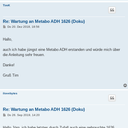
TimK
Re: Wartung an Metabo ADH 1626 (Doku)
B
Do 20. Dez 2018, 18:56
e
i
t
Hallo,
r
a
g
auch ich habe jüngst eine Metabo ADH erstanden und würde mich über
die Anleitung sehr freuen.
Danke!
Gruß Tim
ilovebytes
Re: Wartung an Metabo ADH 1626 (Doku)
B
Do 26. Sep 2019, 14:20
e
i
t
Hallo Jörg, ich habe letztes durch Zufall auch eine gebrauchte 1626