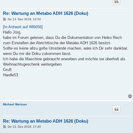
Re: Wartung an Metabo ADH 1626 (Doku)
B
Do 13. Dez 2018, 10:52
e
i
[
In Antwort auf #86656
]
t
Hallo Jörg,
r
a
habe im Forum gelesen, dass Du die Dokumentation von Heiko Rech
g
zum Einstellen der Abrichttische der Metabo ADH 1626 besitzt.
Sollte es keine allzu goße Umstände machen, wäre ich Dir sehr dankbar,
wenn Du mir die Doku zukommen lässt.
Ich habe die Maschine gebraucht erworben und möchte sie überholt als
Weihnachtsgeschenk weitergeben.
Gruß
Hardle53
Michael Weisser
Re: Wartung an Metabo ADH 1626 (Doku)
B
Do 13. Dez 2018, 17:40
e