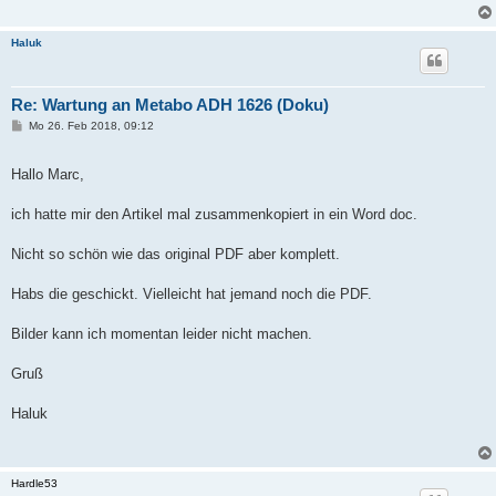
Haluk
Re: Wartung an Metabo ADH 1626 (Doku)
B
Mo 26. Feb 2018, 09:12
e
i
t
Hallo Marc,
r
a
g
ich hatte mir den Artikel mal zusammenkopiert in ein Word doc.
Nicht so schön wie das original PDF aber komplett.
Habs die geschickt. Vielleicht hat jemand noch die PDF.
Bilder kann ich momentan leider nicht machen.
Gruß
Haluk
Hardle53