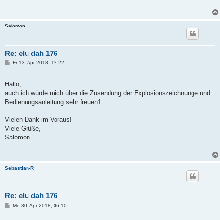
Salomon
Re: elu dah 176
B
Fr 13. Apr 2018, 12:22
e
i
t
Hallo,
r
a
auch ich würde mich über die Zusendung der Explosionszeichnunge und
g
Bedienungsanleitung sehr freuen1
Vielen Dank im Voraus!
Viele Grüße,
Salomon
Sebastian-R
Re: elu dah 176
B
Mo 30. Apr 2018, 06:10
e
i