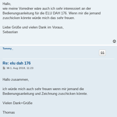
t
Hallo,
r
a
wie meine Vorredner wäre auch ich sehr interessiert an der
g
Bedienungsanleitung für die ELU DAH 176. Wenn mir die jemand
zuschicken könnte würde mich das sehr freuen.
Liebe Grüße und vielen Dank im Voraus,
Sebastian
Tommy_
Re: elu dah 176
B
Mi 1. Aug 2018, 11:23
e
i
t
Hallo zusammen,
r
a
g
ich würde mich auch sehr freuen wenn mir jemand die
Bedienungsanleitung und Zeichnung zuschicken könnte.
Vielen Dank+Grüße
Thomas