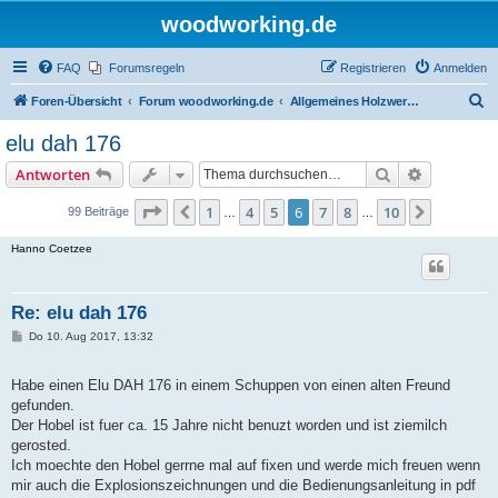
woodworking.de
FAQ
Forumsregeln
Registrieren
Anmelden
S
Foren-Übersicht
Forum woodworking.de
Allgemeines Holzwerkerforum - das laute Forum
u
elu dah 176
c
Suche
Erweiterte
Antworten
h
e
Seite
6
von
10
1
4
5
6
7
8
10
Vorherige
Nächste
99 Beiträge
…
…
Hanno Coetzee
Re: elu dah 176
B
Do 10. Aug 2017, 13:32
e
i
t
Habe einen Elu DAH 176 in einem Schuppen von einen alten Freund
r
a
gefunden.
g
Der Hobel ist fuer ca. 15 Jahre nicht benuzt worden und ist ziemilch
gerosted.
Ich moechte den Hobel gerrne mal auf fixen und werde mich freuen wenn
mir auch die Explosionszeichnungen und die Bedienungsanleitung in pdf