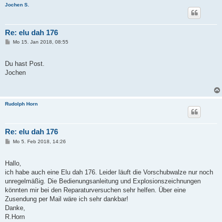
Jochen S.
Re: elu dah 176
B
Mo 15. Jan 2018, 08:55
e
i
t
Du hast Post.
r
a
Jochen
g
Rudolph Horn
Re: elu dah 176
B
Mo 5. Feb 2018, 14:26
e
i
t
Hallo,
r
a
ich habe auch eine Elu dah 176. Leider läuft die Vorschubwalze nur noch
g
unregelmäßig. Die Bedienungsanleitung und Explosionszeichnungen
könnten mir bei den Reparaturversuchen sehr helfen. Über eine
Zusendung per Mail wäre ich sehr dankbar!
Danke,
R.Horn