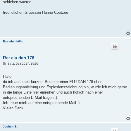
schicken wuerde.
freundlichen Gruessen Hanno Coetzee
Bastelninköln
Re: elu dah 176
B
Sa 2. Dez 2017, 19:50
e
i
t
Hallo,
r
a
da ich auch seit kurzem Besitzer einer ELU DAH 176 ohne
g
Bedienungsanleitung und Explosionszeichnung bin, würde ich mich gerne
in die lange Liste hier einreihen und auch höflich nach einer
entsprechenden E-Mail fragen :)
Ich freue mich auf eine entsprechende Mail :)
Vielen Dank!
Jochen S.