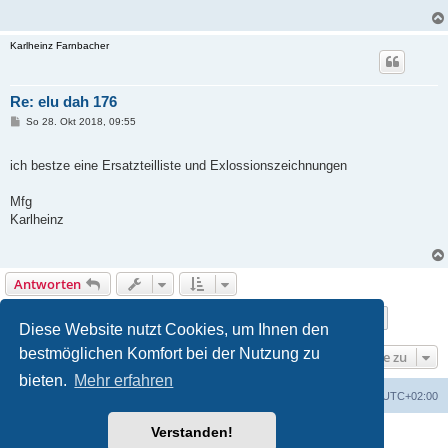
Karlheinz Farnbacher
Re: elu dah 176
B
So 28. Okt 2018, 09:55
e
i
t
ich bestze eine Ersatzteilliste und Exlossionszeichnungen
r
a
g
Mfg
Karlheinz
Antworten
Seite
6
von
10
1
4
5
6
7
8
10
Vorherige
Nächste
99 Beiträge
…
…
Diese Website nutzt Cookies, um Ihnen den
bestmöglichen Komfort bei der Nutzung zu
Gehe zu
bieten.
Mehr erfahren
Foren-Übersicht
Alle Zeiten sind
UTC+02:00
Verstanden!
Powered by
phpBB
® Forum Software © phpBB Limited