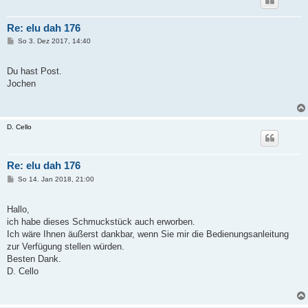
Re: elu dah 176
B
So 3. Dez 2017, 14:40
e
i
t
Du hast Post.
r
a
Jochen
g
D. Cello
Re: elu dah 176
B
So 14. Jan 2018, 21:00
e
i
t
Hallo,
r
a
ich habe dieses Schmuckstück auch erworben.
g
Ich wäre Ihnen äußerst dankbar, wenn Sie mir die Bedienungsanleitung
zur Verfügung stellen würden.
Besten Dank.
D. Cello