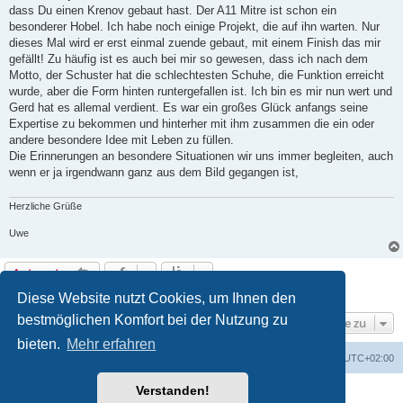
dass Du einen Krenov gebaut hast. Der A11 Mitre ist schon ein
besonderer Hobel. Ich habe noch einige Projekt, die auf ihn warten. Nur
dieses Mal wird er erst einmal zuende gebaut, mit einem Finish das mir
gefällt! Zu häufig ist es auch bei mir so gewesen, dass ich nach dem
Motto, der Schuster hat die schlechtesten Schuhe, die Funktion erreicht
wurde, aber die Form hinten runtergefallen ist. Ich bin es mir nun wert und
Gerd hat es allemal verdient. Es war ein großes Glück anfangs seine
Expertise zu bekommen und hinterher mit ihm zusammen die ein oder
andere besondere Idee mit Leben zu füllen.
Die Erinnerungen an besondere Situationen wir uns immer begleiten, auch
wenn er ja irgendwann ganz aus dem Bild gegangen ist,
Herzliche Grüße
Uwe
Antworten
6 Beiträge • Seite
1
von
1
Diese Website nutzt Cookies, um Ihnen den
bestmöglichen Komfort bei der Nutzung zu
Gehe zu
bieten.
Mehr erfahren
Foren-Übersicht
Alle Zeiten sind
UTC+02:00
Verstanden!
Powered by
phpBB
® Forum Software © phpBB Limited