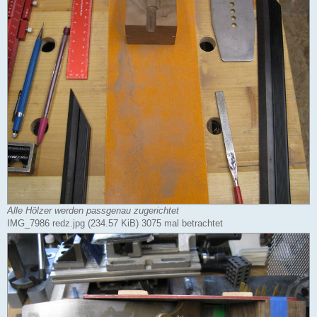
Alle Hölzer werden passgenau zugerichtet
IMG_7986 redz.jpg (234.57 KiB) 3075 mal betrachtet