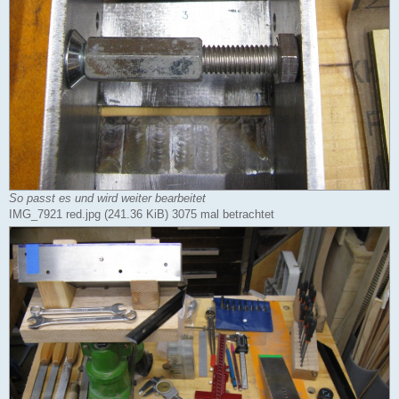
So passt es und wird weiter bearbeitet
IMG_7921 red.jpg (241.36 KiB) 3075 mal betrachtet