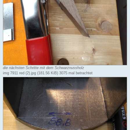
die nächsten Schritte mit dem Schwarznussholz
img 7911 red (2).jpg (181.56 KiB) 3075 mal betrachtet