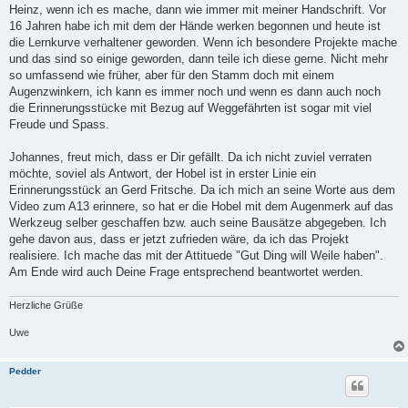
a
Heinz, wenn ich es mache, dann wie immer mit meiner Handschrift. Vor
g
16 Jahren habe ich mit dem der Hände werken begonnen und heute ist
die Lernkurve verhaltener geworden. Wenn ich besondere Projekte mache
und das sind so einige geworden, dann teile ich diese gerne. Nicht mehr
so umfassend wie früher, aber für den Stamm doch mit einem
Augenzwinkern, ich kann es immer noch und wenn es dann auch noch
die Erinnerungsstücke mit Bezug auf Weggefährten ist sogar mit viel
Freude und Spass.
Johannes, freut mich, dass er Dir gefällt. Da ich nicht zuviel verraten
möchte, soviel als Antwort, der Hobel ist in erster Linie ein
Erinnerungsstück an Gerd Fritsche. Da ich mich an seine Worte aus dem
Video zum A13 erinnere, so hat er die Hobel mit dem Augenmerk auf das
Werkzeug selber geschaffen bzw. auch seine Bausätze abgegeben. Ich
gehe davon aus, dass er jetzt zufrieden wäre, da ich das Projekt
realisiere. Ich mache das mit der Attituede "Gut Ding will Weile haben".
Am Ende wird auch Deine Frage entsprechend beantwortet werden.
Herzliche Grüße
Uwe
Pedder