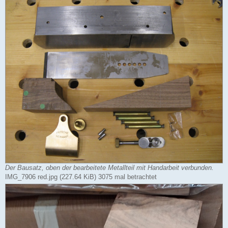
Der Bausatz, oben der bearbeitete Metallteil mit Handarbeit verbunden.
IMG_7906 red.jpg (227.64 KiB) 3075 mal betrachtet