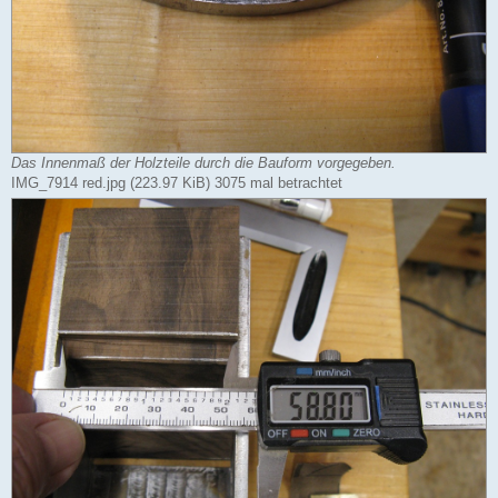
Das Innenmaß der Holzteile durch die Bauform vorgegeben.
IMG_7914 red.jpg (223.97 KiB) 3075 mal betrachtet