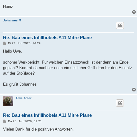
Heinz
Johannes M
Re: Bau eines Infillhobels A11 Mitre Plane
B
Di 23. Jun 2026, 14:29
e
i
Hallo Uwe,
t
r
a
schöner Werkbericht. Für welchen Einsatzzweck ist der denn am Ende
g
geplant? Kommt da nachher noch ein seitlicher Griff dran für den Einsatz
auf der Stoßlade?
Es grüßt Johannes
Uwe.Adler
Re: Bau eines Infillhobels A11 Mitre Plane
B
Do 25. Jun 2026, 01:21
e
i
Vielen Dank für die positiven Antworten.
t
r