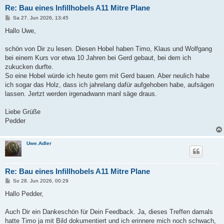
Re: Bau eines Infillhobels A11 Mitre Plane
B
Sa 27. Jun 2026, 13:45
e
i
Hallo Uwe,
t
r
a
schön von Dir zu lesen. Diesen Hobel haben Timo, Klaus und Wolfgang
g
bei einem Kurs vor etwa 10 Jahren bei Gerd gebaut, bei dem ich
zukucken durfte.
So eine Hobel würde ich heute gern mit Gerd bauen. Aber neulich habe
ich sogar das Holz, dass ich jahrelang dafür aufgehoben habe, aufsägen
lassen. Jertzt werden irgenadwann manl säge draus.
Liebe Grüße
Pedder
Uwe.Adler
Re: Bau eines Infillhobels A11 Mitre Plane
B
So 28. Jun 2026, 00:29
e
i
Hallo Pedder,
t
r
a
Auch Dir ein Dankeschön für Dein Feedback. Ja, dieses Treffen damals
g
hatte Timo ja mit Bild dokumentiert und ich erinnere mich noch schwach,