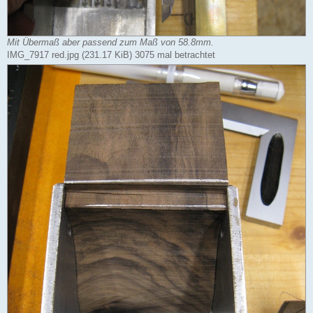
Mit Übermaß aber passend zum Maß von 58.8mm.
IMG_7917 red.jpg (231.17 KiB) 3075 mal betrachtet