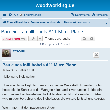
woodworking.de
FAQ
Forumsregeln
Registrieren
Anmelden
S
Foren-Übersicht
Forum woodworking.de
Handwerkzeugforum - das leise Forum
u
Bau eines Infillhobels A11 Mitre Plane
c
Suche
Erweiterte
Antworten
h
6 Beiträge • Seite
1
von
1
e
Uwe.Adler
Bau eines Infillhobels A11 Mitre Plane
B
Mo 22. Jun 2026, 23:33
e
i
Hallo werte Holzwerker,
t
r
a
Über vier Jahre liegt der Bausatz in meiner Werkstatt. Im ersten Schritt
g
hatte ich die Sohle und die Wangen miteinander verbunden. Leider sind
durch einen Hardwarefehler die Bilder dazu nicht mehr existent. Daher
wird mit der Fortführung des Hobelbaues die weitere Entstehung gezeigt.
Wie immer mit den passenden Bildern.