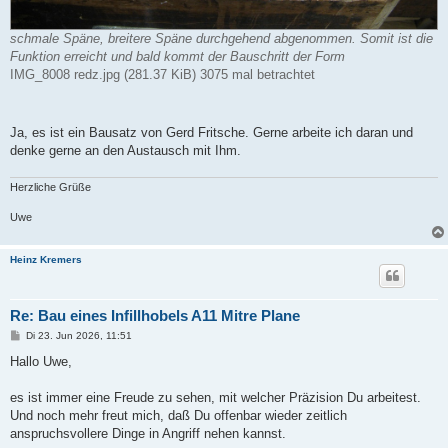
schmale Späne, breitere Späne durchgehend abgenommen. Somit ist die
Funktion erreicht und bald kommt der Bauschritt der Form
IMG_8008 redz.jpg (281.37 KiB) 3075 mal betrachtet
Ja, es ist ein Bausatz von Gerd Fritsche. Gerne arbeite ich daran und
denke gerne an den Austausch mit Ihm.
Herzliche Grüße
Uwe
Heinz Kremers
Re: Bau eines Infillhobels A11 Mitre Plane
B
Di 23. Jun 2026, 11:51
e
i
Hallo Uwe,
t
r
a
es ist immer eine Freude zu sehen, mit welcher Präzision Du arbeitest.
g
Und noch mehr freut mich, daß Du offenbar wieder zeitlich
anspruchsvollere Dinge in Angriff nehen kannst.