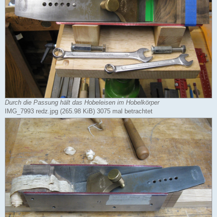
Durch die Passung hält das Hobeleisen im Hobelkörper
IMG_7993 redz.jpg (265.98 KiB) 3075 mal betrachtet