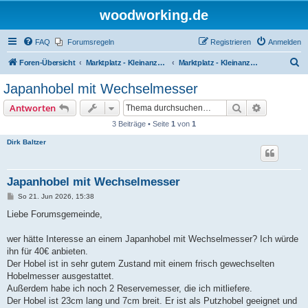
woodworking.de
FAQ
Forumsregeln
Registrieren
Anmelden
S
Foren-Übersicht
Marktplatz - Kleinanzeigen auf Woodworking.de
Marktplatz - Kleinanzeigen
u
Japanhobel mit Wechselmesser
c
Suche
Erweiterte
Antworten
h
3 Beiträge • Seite
1
von
1
e
Dirk Baltzer
Japanhobel mit Wechselmesser
B
So 21. Jun 2026, 15:38
e
i
Liebe Forumsgemeinde,
t
r
a
wer hätte Interesse an einem Japanhobel mit Wechselmesser? Ich würde
g
ihn für 40€ anbieten.
Der Hobel ist in sehr gutem Zustand mit einem frisch gewechselten
Hobelmesser ausgestattet.
Außerdem habe ich noch 2 Reservemesser, die ich mitliefere.
Der Hobel ist 23cm lang und 7cm breit. Er ist als Putzhobel geeignet und