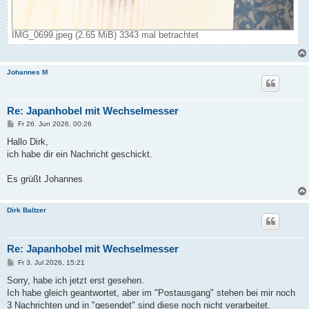
IMG_0699.jpeg (2.65 MiB) 3343 mal betrachtet
Johannes M
Re: Japanhobel mit Wechselmesser
B
Fr 26. Jun 2026, 00:26
e
i
Hallo Dirk,
t
ich habe dir ein Nachricht geschickt.
r
a
g
Es grüßt Johannes
Dirk Baltzer
Re: Japanhobel mit Wechselmesser
B
Fr 3. Jul 2026, 15:21
e
i
Sorry, habe ich jetzt erst gesehen.
t
Ich habe gleich geantwortet, aber im "Postausgang" stehen bei mir noch
r
a
3 Nachrichten und in "gesendet" sind diese noch nicht verarbeitet.