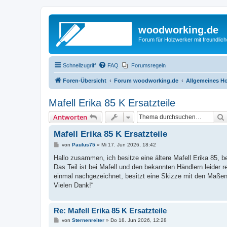
woodworking.de
Forum für Holzwerker mit freundli
Schnellzugriff
FAQ
Forumsregeln
Foren-Übersicht
Forum woodworking.de
Allgemeines Ho
Mafell Erika 85 K Ersatzteile
Antworten
Mafell Erika 85 K Ersatzteile
B
von
Paulus75
»
Mi 17. Jun 2026, 18:42
e
i
Hallo zusammen, ich besitze eine ältere Mafell Erika 85, 
t
Das Teil ist bei Mafell und den bekannten Händlern leider r
r
a
einmal nachgezeichnet, besitzt eine Skizze mit den Maße
g
Vielen Dank!“
Re: Mafell Erika 85 K Ersatzteile
B
von
Sternenreiter
»
Do 18. Jun 2026, 12:28
e