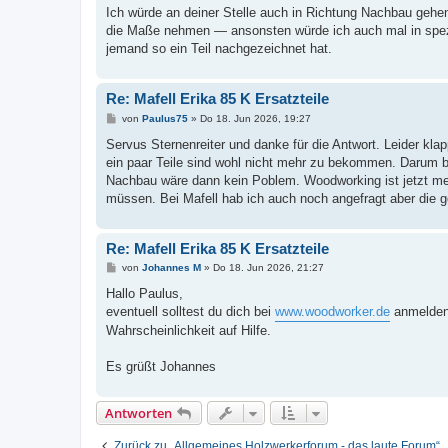
i
Ich würde an deiner Stelle auch in Richtung Nachbau gehen, 
t
die Maße nehmen — ansonsten würde ich auch mal in spezia
r
a
jemand so ein Teil nachgezeichnet hat.
g
Re: Mafell Erika 85 K Ersatzteile
B
von
Paulus75
»
Do 18. Jun 2026, 19:27
e
i
Servus Sternenreiter und danke für die Antwort. Leider kl
t
ein paar Teile sind wohl nicht mehr zu bekommen. Darum b
r
a
Nachbau wäre dann kein Poblem. Woodworking ist jetzt me
g
müssen. Bei Mafell hab ich auch noch angefragt aber die g
Re: Mafell Erika 85 K Ersatzteile
B
von
Johannes M
»
Do 18. Jun 2026, 21:27
e
i
Hallo Paulus,
t
eventuell solltest du dich bei
www.woodworker.de
anmelden 
r
a
Wahrscheinlichkeit auf Hilfe.
g
Es grüßt Johannes
Antworten
Zurück zu „Allgemeines Holzwerkerforum - das laute Forum“