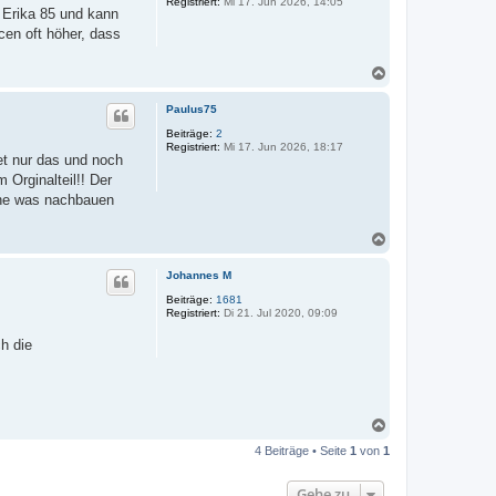
Registriert:
Mi 17. Jun 2026, 14:05
b
e Erika 85 und kann
e
cen oft höher, dass
n
N
a
c
Paulus75
h
o
Beiträge:
2
Registriert:
Mi 17. Jun 2026, 18:17
b
et nur das und noch
e
Orginalteil!! Der
n
hne was nachbauen
N
a
c
Johannes M
h
o
Beiträge:
1681
Registriert:
Di 21. Jul 2020, 09:09
b
e
h die
n
N
a
4 Beiträge • Seite
1
von
1
c
h
o
Gehe zu