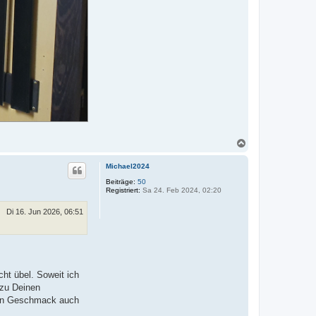
N
a
c
Michael2024
h
o
Beiträge:
50
Registriert:
Sa 24. Feb 2024, 02:20
b
e
n
Di 16. Jun 2026, 06:51
t übel. Soweit ich
 zu Deinen
inen Geschmack auch