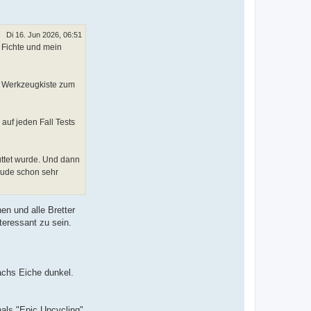
Di 16. Jun 2026, 06:51
s Fichte und mein
er Werkzeugkiste zum
auf jeden Fall Tests
üttet wurde. Und dann
eude schon sehr
en und alle Bretter
teressant zu sein.
achs Eiche dunkel.
nals "Epic Upcycling"