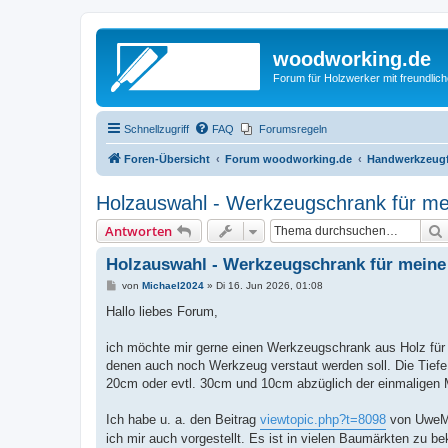
woodworking.de
Forum für Holzwerker mit freundli
Schnellzugriff
FAQ
Forumsregeln
Foren-Übersicht
Forum woodworking.de
Handwerkzeugf
Holzauswahl - Werkzeugschrank für m
Antworten
Holzauswahl - Werkzeugschrank für mein
B
von
Michael2024
»
Di 16. Jun 2026, 01:08
e
i
Hallo liebes Forum,
t
r
a
ich möchte mir gerne einen Werkzeugschrank aus Holz fü
g
denen auch noch Werkzeug verstaut werden soll. Die Tiefe 
20cm oder evtl. 30cm und 10cm abzüglich der einmaligen 
Ich habe u. a. den Beitrag
viewtopic.php?t=8098
von UweM g
ich mir auch vorgestellt. Es ist in vielen Baumärkten zu