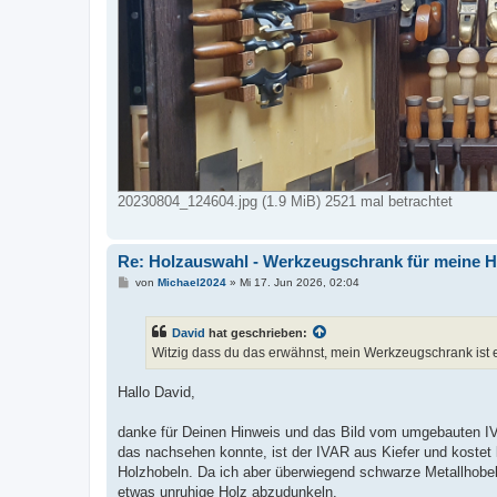
20230804_124604.jpg (1.9 MiB) 2521 mal betrachtet
Re: Holzauswahl - Werkzeugschrank für meine
B
von
Michael2024
»
Mi 17. Jun 2026, 02:04
e
i
t
David
hat geschrieben:
r
a
Witzig dass du das erwähnst, mein Werkzeugschrank ist e
g
Hallo David,
danke für Deinen Hinweis und das Bild vom umgebauten I
das nachsehen konnte, ist der IVAR aus Kiefer und kostet k
Holzhobeln. Da ich aber überwiegend schwarze Metallhobe
etwas unruhige Holz abzudunkeln.