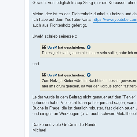
Gewicht von lediglich knapp 25 kg (nur die Korpusse, oh
Meine Idee ist es das Fichtenholz dunkel zu beizen und d
Ich habe auf dem YouTube-Kanal
https://www.youtube.co
auch aus Fichtenholz gefertigt.
UweM schrieb seinerzeit:
UweM
hat geschrieben:
Da es gleichzeitig auch nicht teuer sein sollte, habe ich 
und
UweM
hat geschrieben:
Zum Holz, ja Kiefer wäre im Nachhinein besser gewesen. L
hier im Forum gelesen, da war der Korpus schon fast ferti
Leider wurde in dem Beitrag nicht genauer auf den "Fehler
gefunden habe. Vielleicht kann ja hier jemand sagen, warum
Buche in Frage, die ist deutlich robuster, fast gleich teue
und einiges an Werzeugen (u. a. auch schwere Metallhobel)
Danke und viele Grüße in die Runde
Michael