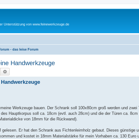
cher Unterstützung von www.feinewerkzeuge.de
orum - das leise Forum
eine Handwerkzeuge
Suche
Erweiterte Suche
e Handwerkzeuge
r meine Werkzeuge bauen. Der Schrank soll 100x80cm groß werden und zwei
des Hauptkorpus soll ca. 18cm (evtl. auch 28cm) und die der Türen ca. 8cm 
Materialdicke von 18mm für die Rückwand).
elesen. Er hat den Schrank aus Fichtenleimholz gebaut. Dieses günstige u
 bekommen und kostet in 18mm Materialstärke für mein Vorhaben ca. 130 Euro 