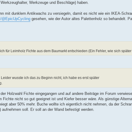
ne Werkzeughalter, Werkzeuge und Beschläge) haben.
ann mit dunklem Antikwachs zu versiegeln, damit es nicht wie ein IKEA-Schr
m/@EpicUpCycling
gesehen, wie der Autor altes Palettenholz so behandelt. Pal
mich für Leimholz Fichte aus dem Baumarkt entschieden (Ein Fehler, wie sich später 
eider wusste ich das zu Beginn nicht, ich habe es erst später
g.
" der Holzwahl Fichte eingegangen und auf andere Beiträge im Forum verwiesen
 Fichte nicht so gut geeignet ist und Kiefer besser wäre. Als günstige Alter
r, wiegt aber 50% mehr. Buche wollte ich eigentlich nicht nehmen, da der Schra
 aufnehmen soll. Er soll an der Wand befestigt werden.