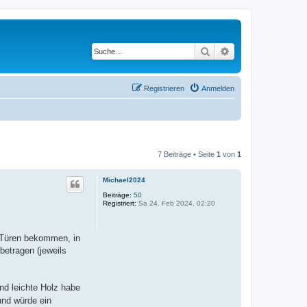
Suche
Erweiterte Suche
Registrieren
Anmelden
7 Beiträge • Seite
1
von
1
Michael2024
Beiträge:
50
Registriert:
Sa 24. Feb 2024, 02:20
 Türen bekommen, in
betragen (jeweils
nd leichte Holz habe
und würde ein