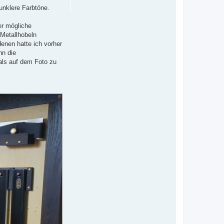
e
d
unklere Farbtöne.
n
e
r
er mögliche
 Metallhobeln
enen hatte ich vorher
nn die
als auf dem Foto zu