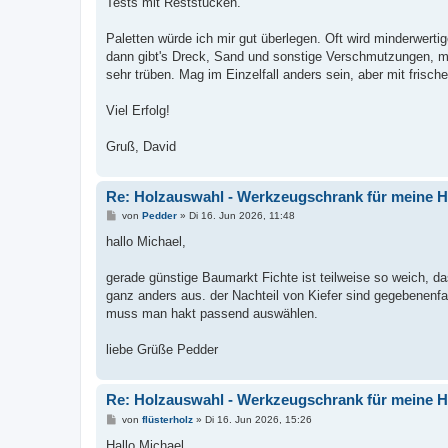
Tests mit Reststücken.
Paletten würde ich mir gut überlegen. Oft wird minderwerti
dann gibt's Dreck, Sand und sonstige Verschmutzungen, m
sehr trüben. Mag im Einzelfall anders sein, aber mit frisch
Viel Erfolg!
Gruß, David
Re: Holzauswahl - Werkzeugschrank für meine
B
von
Pedder
»
Di 16. Jun 2026, 11:48
e
i
hallo Michael,
t
r
a
gerade günstige Baumarkt Fichte ist teilweise so weich, d
g
ganz anders aus. der Nachteil von Kiefer sind gegebenenfa
muss man hakt passend auswählen.
liebe Grüße Pedder
Re: Holzauswahl - Werkzeugschrank für meine
B
von
flüsterholz
»
Di 16. Jun 2026, 15:26
e
i
Hallo Michael