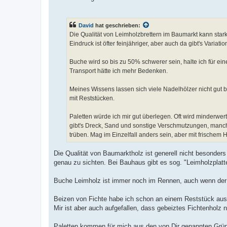
David
hat geschrieben:
Die Qualität von Leimholzbrettern im Baumarkt kann stark 
Eindruck ist öfter feinjähriger, aber auch da gibt's Variatio
Buche wird so bis zu 50% schwerer sein, halte ich für e
Transport hätte ich mehr Bedenken.
Meines Wissens lassen sich viele Nadelhölzer nicht gut 
mit Reststücken.
Paletten würde ich mir gut überlegen. Oft wird minderwer
gibt's Dreck, Sand und sonstige Verschmutzungen, manc
trüben. Mag im Einzelfall anders sein, aber mit frischem 
Die Qualität von Baumarktholz ist generell nicht besonders 
genau zu sichten. Bei Bauhaus gibt es sog. "Leimholzplatte
Buche Leimholz ist immer noch im Rennen, auch wenn der
Beizen von Fichte habe ich schon an einem Reststück ausp
Mir ist aber auch aufgefallen, dass gebeiztes Fichtenholz n
Paletten kommen für mich aus den von Dir genannten Gründe