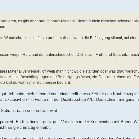
variieren, es gibt aber brauchbares Material. Kiefer ist klein bisschen schwerer al
nen.
inen Wandschrank nicht für zu problematisch, wenn die Befestigung stimmt; bei ein
beizen wegen Harz und der unterschiedlichen Dichte von Früh- und Spätholz, mach 
tiges Material verwendet, oft weiß man nicht wo die standen oder was drauf versch
hmal Metall. Beschädigungen und Befestigungslöcher, etc. Das kann einem die Fr
Holz bist du wahrscheinlich besser bedient.
gut. Ich habe mich schon darauf eingestellt etwas Zeit für den Kauf einzuplan
n Exclusivholz" in Fichte mit der Qualitätsstufe A/B. Das scheint mir ganz in
 Schrank dann sehr schwer wird.
robiert. Es funktioniert ganz gut. Vor allem in der Kombination mit Borma W
icht so gleichmäßig einfärbt.
n nicht in Frage. Ich hatte die nur erwähnt, weil der Autor des YouTube Ka