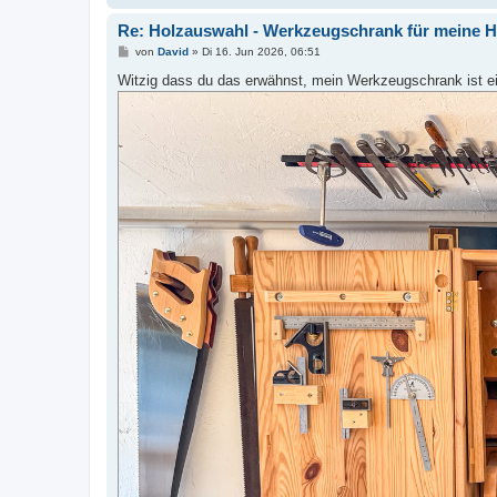
Re: Holzauswahl - Werkzeugschrank für meine
B
von
David
»
Di 16. Jun 2026, 06:51
e
i
Witzig dass du das erwähnst, mein Werkzeugschrank ist ei
t
r
a
g