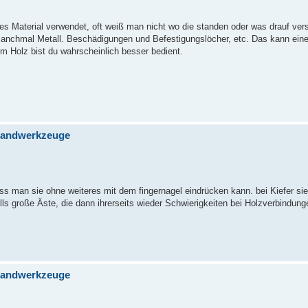
ges Material verwendet, oft weiß man nicht wo die standen oder was drauf ver
anchmal Metall. Beschädigungen und Befestigungslöcher, etc. Das kann ein
em Holz bist du wahrscheinlich besser bedient.
 Handwerkzeuge
ass man sie ohne weiteres mit dem fingernagel eindrücken kann. bei Kiefer s
lls große Äste, die dann ihrerseits wieder Schwierigkeiten bei Holzverbindun
 Handwerkzeuge