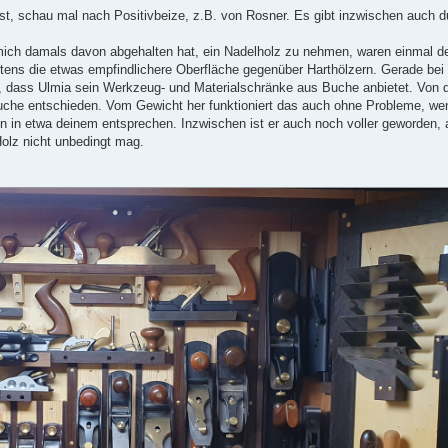
t, schau mal nach Positivbeize, z.B. von Rosner. Es gibt inzwischen auch d
mich damals davon abgehalten hat, ein Nadelholz zu nehmen, waren einmal d
tens die etwas empfindlichere Oberfläche gegenüber Harthölzern. Gerade bei
d, dass Ulmia sein Werkzeug- und Materialschränke aus Buche anbietet. Von d
che entschieden. Vom Gewicht her funktioniert das auch ohne Probleme, we
n in etwa deinem entsprechen. Inzwischen ist er auch noch voller geworden, 
Holz nicht unbedingt mag.