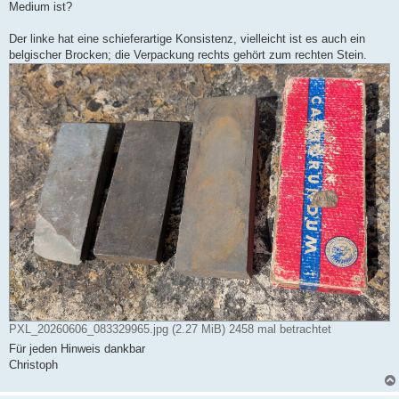
Medium ist?
Der linke hat eine schieferartige Konsistenz, vielleicht ist es auch ein
belgischer Brocken; die Verpackung rechts gehört zum rechten Stein.
PXL_20260606_083329965.jpg (2.27 MiB) 2458 mal betrachtet
Für jeden Hinweis dankbar
Christoph