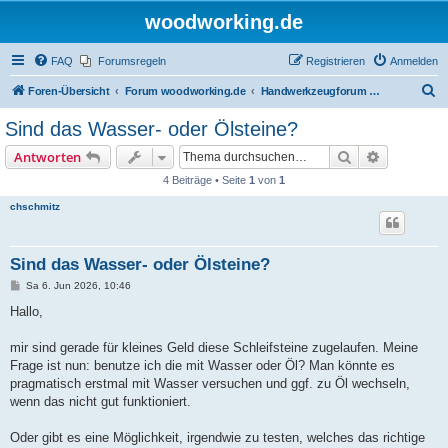
woodworking.de
FAQ
Forumsregeln
Registrieren
Anmelden
S
Foren-Übersicht
Forum woodworking.de
Handwerkzeugforum - das leise Forum
u
Sind das Wasser- oder Ölsteine?
c
Suche
Erweiterte
Antworten
h
4 Beiträge • Seite
1
von
1
e
chschmitz
Sind das Wasser- oder Ölsteine?
B
Sa 6. Jun 2026, 10:46
e
i
Hallo,
t
r
a
mir sind gerade für kleines Geld diese Schleifsteine zugelaufen. Meine
g
Frage ist nun: benutze ich die mit Wasser oder Öl? Man könnte es
pragmatisch erstmal mit Wasser versuchen und ggf. zu Öl wechseln,
wenn das nicht gut funktioniert.
Oder gibt es eine Möglichkeit, irgendwie zu testen, welches das richtige