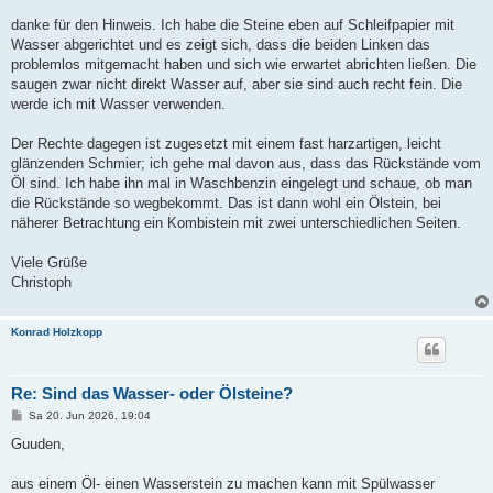
r
a
danke für den Hinweis. Ich habe die Steine eben auf Schleifpapier mit
g
Wasser abgerichtet und es zeigt sich, dass die beiden Linken das
problemlos mitgemacht haben und sich wie erwartet abrichten ließen. Die
saugen zwar nicht direkt Wasser auf, aber sie sind auch recht fein. Die
werde ich mit Wasser verwenden.
Der Rechte dagegen ist zugesetzt mit einem fast harzartigen, leicht
glänzenden Schmier; ich gehe mal davon aus, dass das Rückstände vom
Öl sind. Ich habe ihn mal in Waschbenzin eingelegt und schaue, ob man
die Rückstände so wegbekommt. Das ist dann wohl ein Ölstein, bei
näherer Betrachtung ein Kombistein mit zwei unterschiedlichen Seiten.
Viele Grüße
Christoph
Konrad Holzkopp
Re: Sind das Wasser- oder Ölsteine?
B
Sa 20. Jun 2026, 19:04
e
i
Guuden,
t
r
a
aus einem Öl- einen Wasserstein zu machen kann mit Spülwasser