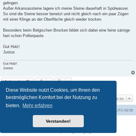
g
gelingen.
Außer Arkansassteine lagere ich meine Steine dauerhaft in Spülwasser.
So sind die Steine besser benetzt und nicht gleich nach ein paar Zügen
mit einer Klinge an der Oberfläche gleich wieder trocken.
Besonders beim Belgischen Brocken bildet sich dabei eine feine sämige
fast schon Pollierpaste.
Gut Holz!
Justus
Gut Holz!
Justus
Antworten
4 Beiträge • Seite
1
von
1
Diese Website nutzt Cookies, um Ihnen den
bestmöglichen Komfort bei der Nutzung zu
Gehe zu
bieten.
Mehr erfahren
Foren-Übersicht
Alle Zeiten sind
UTC+02:00
Verstanden!
Powered by
phpBB
® Forum Software © phpBB Limited
Deutsche Übersetzung durch
phpBB.de
Datenschutz
|
Nutzungsbedingungen