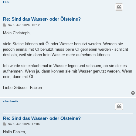
Fabi
Re: Sind das Wasser- oder Ölsteine?
B
Sa 6. Jun 2026, 13:12
e
i
Moin Christoph,
t
r
a
viele Steine können mit Öl oder Wasser benutzt werden. Werden sie
g
jedoch einmal mit Öl benutzt muss beim Öl geblieben werden - schlicht
deshalb, weil sie dann kein Wasser mehr aufnehmen können.
Ich würde sie einfach mal in Wasser legen und schauen, ob sie dieses
aufnehmen. Wenn ja, dann können sie mit Wasser genutzt werden. Wenn
nein, dann mit Öl.
Liebe Grüsse - Fabien
chschmitz
Re: Sind das Wasser- oder Ölsteine?
B
Sa 6. Jun 2026, 17:06
e
i
Hallo Fabien,
t