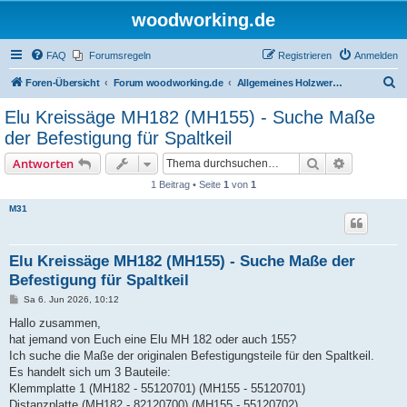
woodworking.de
FAQ
Forumsregeln
Registrieren
Anmelden
S
Foren-Übersicht
Forum woodworking.de
Allgemeines Holzwerkerforum - das laute Forum
u
Elu Kreissäge MH182 (MH155) - Suche Maße
c
der Befestigung für Spaltkeil
h
Suche
Erweiterte
Antworten
e
1 Beitrag • Seite
1
von
1
M31
Elu Kreissäge MH182 (MH155) - Suche Maße der
Befestigung für Spaltkeil
B
Sa 6. Jun 2026, 10:12
e
i
Hallo zusammen,
t
hat jemand von Euch eine Elu MH 182 oder auch 155?
r
a
Ich suche die Maße der originalen Befestigungsteile für den Spaltkeil.
g
Es handelt sich um 3 Bauteile:
Klemmplatte 1 (MH182 - 55120701) (MH155 - 55120701)
Distanzplatte (MH182 - 82120700) (MH155 - 55120702)