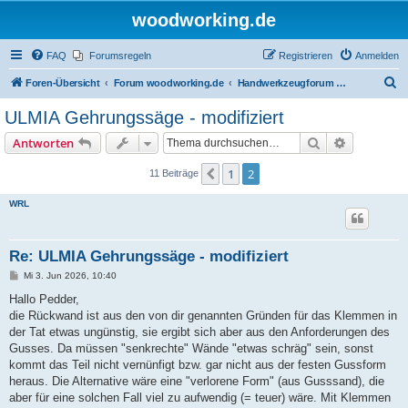
woodworking.de
FAQ
Forumsregeln
Registrieren
Anmelden
S
Foren-Übersicht
Forum woodworking.de
Handwerkzeugforum - das leise Forum
u
ULMIA Gehrungssäge - modifiziert
c
Suche
Erweiterte
Antworten
h
e
1
2
Vorherige
11 Beiträge
WRL
Re: ULMIA Gehrungssäge - modifiziert
B
Mi 3. Jun 2026, 10:40
e
i
Hallo Pedder,
t
die Rückwand ist aus den von dir genannten Gründen für das Klemmen in
r
a
der Tat etwas ungünstig, sie ergibt sich aber aus den Anforderungen des
g
Gusses. Da müssen "senkrechte" Wände "etwas schräg" sein, sonst
kommt das Teil nicht vernünfigt bzw. gar nicht aus der festen Gussform
heraus. Die Alternative wäre eine "verlorene Form" (aus Gusssand), die
aber für eine solchen Fall viel zu aufwendig (= teuer) wäre. Mit Klemmen