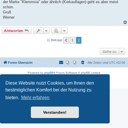
der Marke "Klemmsia" oder ähnlich (Korkauflagen) geht es aber meist
schon.
Gruß
Werner
Antworten
1
2
Vorherige
11 Beiträge
Gehe zu
Foren-Übersicht
Alle Zeiten sind
UTC+02:00
Powered by
phpBB
® Forum Software © phpBB Limited
Deutsche Übersetzung durch
phpBB.de
Diese Website nutzt Cookies, um Ihnen den
Datenschutz
|
Nutzungsbedingungen
bestmöglichen Komfort bei der Nutzung zu
bieten.
Mehr erfahren
Verstanden!