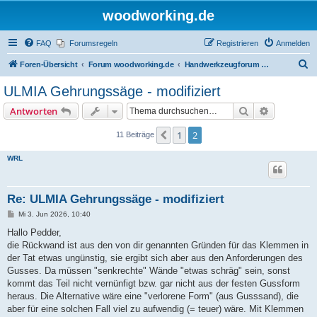
woodworking.de
FAQ
Forumsregeln
Registrieren
Anmelden
S
Foren-Übersicht
Forum woodworking.de
Handwerkzeugforum - das leise Forum
u
ULMIA Gehrungssäge - modifiziert
c
Suche
Erweiterte
Antworten
h
e
1
2
Vorherige
11 Beiträge
WRL
Re: ULMIA Gehrungssäge - modifiziert
B
Mi 3. Jun 2026, 10:40
e
i
Hallo Pedder,
t
die Rückwand ist aus den von dir genannten Gründen für das Klemmen in
r
a
der Tat etwas ungünstig, sie ergibt sich aber aus den Anforderungen des
g
Gusses. Da müssen "senkrechte" Wände "etwas schräg" sein, sonst
kommt das Teil nicht vernünfigt bzw. gar nicht aus der festen Gussform
heraus. Die Alternative wäre eine "verlorene Form" (aus Gusssand), die
aber für eine solchen Fall viel zu aufwendig (= teuer) wäre. Mit Klemmen