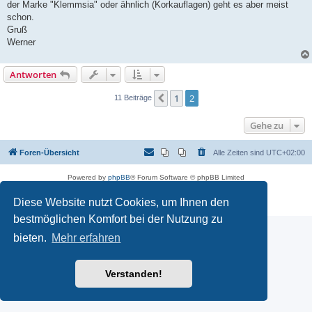
der Marke "Klemmsia" oder ähnlich (Korkauflagen) geht es aber meist
schon.
Gruß
Werner
Antworten
1
2
Vorherige
11 Beiträge
Gehe zu
Foren-Übersicht
Alle Zeiten sind
UTC+02:00
Powered by
phpBB
® Forum Software © phpBB Limited
Deutsche Übersetzung durch
phpBB.de
Diese Website nutzt Cookies, um Ihnen den
Datenschutz
|
Nutzungsbedingungen
bestmöglichen Komfort bei der Nutzung zu
bieten.
Mehr erfahren
Verstanden!