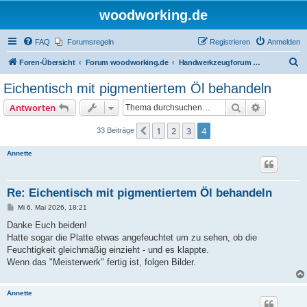
woodworking.de
FAQ
Forumsregeln
Registrieren
Anmelden
S
Foren-Übersicht
Forum woodworking.de
Handwerkzeugforum - das leise Forum
u
Eichentisch mit pigmentiertem Öl behandeln
c
Suche
Erweiterte
Antworten
h
e
1
2
3
4
Vorherige
33 Beiträge
Annette
Re: Eichentisch mit pigmentiertem Öl behandeln
B
Mi 6. Mai 2026, 18:21
e
i
Danke Euch beiden!
t
Hatte sogar die Platte etwas angefeuchtet um zu sehen, ob die
r
a
Feuchtigkeit gleichmäßig einzieht - und es klappte.
g
Wenn das "Meisterwerk" fertig ist, folgen Bilder.
Annette