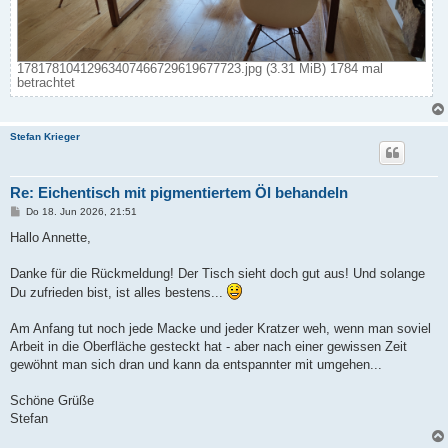
17817810412963407466729619677723.jpg (3.31 MiB) 1784 mal
betrachtet
Stefan Krieger
Re: Eichentisch mit pigmentiertem Öl behandeln
B
Do 18. Jun 2026, 21:51
e
i
Hallo Annette,
t
r
a
Danke für die Rückmeldung! Der Tisch sieht doch gut aus! Und solange
g
Du zufrieden bist, ist alles bestens...
Am Anfang tut noch jede Macke und jeder Kratzer weh, wenn man soviel
Arbeit in die Oberfläche gesteckt hat - aber nach einer gewissen Zeit
gewöhnt man sich dran und kann da entspannter mit umgehen...
Schöne Grüße
Stefan