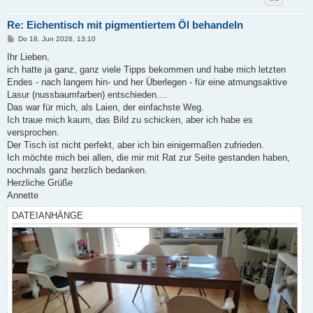
Re: Eichentisch mit pigmentiertem Öl behandeln
B
Do 18. Jun 2026, 13:10
e
i
Ihr Lieben,
t
ich hatte ja ganz, ganz viele Tipps bekommen und habe mich letzten
r
a
Endes - nach langem hin- und her Überlegen - für eine atmungsaktive
g
Lasur (nussbaumfarben) entschieden....
Das war für mich, als Laien, der einfachste Weg.
Ich traue mich kaum, das Bild zu schicken, aber ich habe es
versprochen.
Der Tisch ist nicht perfekt, aber ich bin einigermaßen zufrieden.
Ich möchte mich bei allen, die mir mit Rat zur Seite gestanden haben,
nochmals ganz herzlich bedanken.
Herzliche Grüße
Annette
DATEIANHÄNGE