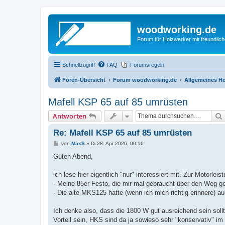
woodworking.de
Forum für Holzwerker mit freundli
Schnellzugriff
FAQ
Forumsregeln
Foren-Übersicht
Forum woodworking.de
Allgemeines Ho
Mafell KSP 65 auf 85 umrüsten
Antworten
Re: Mafell KSP 65 auf 85 umrüsten
B
von
MaxS
»
Di 28. Apr 2026, 00:16
e
i
Guten Abend,
t
r
a
ich lese hier eigentlich "nur" interessiert mit. Zur Motorle
g
- Meine 85er Festo, die mir mal gebraucht über den Weg ge
- Die alte MKS125 hatte (wenn ich mich richtig erinnere) a
Ich denke also, dass die 1800 W gut ausreichend sein soll
Vorteil sein, HKS sind da ja sowieso sehr "konservativ" i