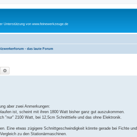
cher Unterstützung von www.feinewerkzeuge.de
lzwerkerforum - das laute Forum
Suche
Erweiterte Suche
istung aber zwei Anmerkungen:
laufen ist, scheint mit ihren 1800 Watt bisher ganz gut auszukommen.
uch "nur" 2100 Watt, bei 12,5cm Schnitttiefe und das ohne Elektronik.
ten. Eine etwas zügigere Schnittgeschwindigkeit könnte gerade bei Fichte un
m Vergleich zu den Stationärmaschinen.