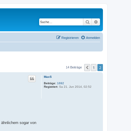
Suche
Erweiterte Suche
Registrieren
Anmelden
1
2
Vorherige
14 Beiträge
MaxS
Beiträge:
1692
Registriert:
Sa 21. Jun 2014, 02:52
d ähnlichem sogar von