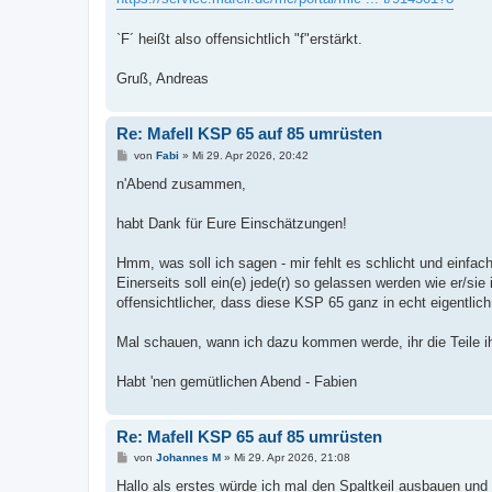
`F´ heißt also offensichtlich "f"erstärkt.
Gruß, Andreas
Re: Mafell KSP 65 auf 85 umrüsten
B
von
Fabi
»
Mi 29. Apr 2026, 20:42
e
i
n'Abend zusammen,
t
r
a
habt Dank für Eure Einschätzungen!
g
Hmm, was soll ich sagen - mir fehlt es schlicht und einfac
Einerseits soll ein(e) jede(r) so gelassen werden wie er/sie
offensichtlicher, dass diese KSP 65 ganz in echt eigentlich nu
Mal schauen, wann ich dazu kommen werde, ihr die Teile ihr
Habt 'nen gemütlichen Abend - Fabien
Re: Mafell KSP 65 auf 85 umrüsten
B
von
Johannes M
»
Mi 29. Apr 2026, 21:08
e
i
Hallo als erstes würde ich mal den Spaltkeil ausbauen u