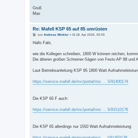
Gruß
Max
Re: Mafell KSP 65 auf 85 umrüsten
B
von
Andreas Winkler
»
Di 28. Apr 2026, 05:55
e
i
Hallo Fabi,
t
r
a
wie die Kollegen schreiben, 1800 W können reichen, kommt 
g
Die älteren großen Schreiner-Sägen von Festo AP 88 und 
Laut Betriebsanleitung KSP 85 1800 Watt Aufnahmeleistun
https://service.mafell.de/mc/portal/mic ... 5/914001?4
Die KSP 65 F auch:
https://service.mafell.de/mc/portal/mic ... 5/915101?6
Die KSP 65 allerdings nur 1550 Watt Aufnahmeleistung:
https://service.mafell.de/mc/portal/mic ... t/914501?8