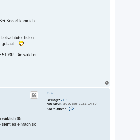
Bei Bedarf kann ich
betrachtete, fielen
r gebaut...
 5103R. Die wirkt auf
N
a
c
Fabi
h
o
Beiträge:
210
Registriert:
So 5. Sep 2021, 14:39
b
K
e
Kontaktdaten:
o
n
n
 wirklich 65
t
a
 sieht es einfach so
k
t
d
a