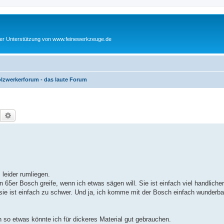
cher Unterstützung von www.feinewerkzeuge.de
lzwerkerforum - das laute Forum
Suche
Erweiterte Suche
 leider rumliegen.
 65er Bosch greife, wenn ich etwas sägen will. Sie ist einfach viel handlicher
 sie ist einfach zu schwer. Und ja, ich komme mit der Bosch einfach wunderba
 so etwas könnte ich für dickeres Material gut gebrauchen.