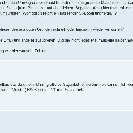
h über den Umweg des Gebrauchtmarktes in eine grössere Maschine 'umzutausc
 Sie ist ja im Prinzip bis auf das kleinere Sägeblatt (fast) identisch mit d
 umzurüsten. Womöglich reicht ein passender Spaltkeil und fertig...?
iese Idee aus guten Gründen schnell (oder langsam) wieder verworfen?
te Erfahrung anderer zuzugreifen, und sie nicht jedes Mal mühselig selber 
ag wie hier wünscht Fabien
stellen, das du da ein 40mm größeres Sägeblatt reinbekommen kannst. Ich wür
iswerte Makita ( HS0600 ) mit 101mm Schnitttiefe.