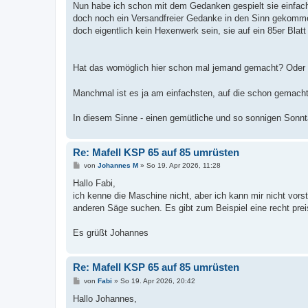
Nun habe ich schon mit dem Gedanken gespielt sie einfac
doch noch ein Versandfreier Gedanke in den Sinn gekommen:
doch eigentlich kein Hexenwerk sein, sie auf ein 85er Blatt
Hat das womöglich hier schon mal jemand gemacht? Oder d
Manchmal ist es ja am einfachsten, auf die schon gemach
In diesem Sinne - einen gemütliche und so sonnigen Sonnt
Re: Mafell KSP 65 auf 85 umrüsten
B
von
Johannes M
»
So 19. Apr 2026, 11:28
e
i
Hallo Fabi,
t
ich kenne die Maschine nicht, aber ich kann mir nicht vor
r
a
anderen Säge suchen. Es gibt zum Beispiel eine recht pre
g
Es grüßt Johannes
Re: Mafell KSP 65 auf 85 umrüsten
B
von
Fabi
»
So 19. Apr 2026, 20:42
e
i
Hallo Johannes,
t