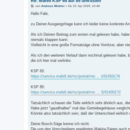
Re: Mafell KSP 65 auf 85 umrüsten
B
von
Andreas Winkler
»
Do 23. Apr 2026, 10:48
e
i
Hallo Fabi,
t
r
a
zu Deiner Ausgangsfrage kann ich leider keine konkrete An
g
Als ich Deinen Beitrag zum ersten mal gelesen habe, habe
niemals klappen kann.
Vielleicht in eine große Formatsäge ohne Vorritzer, aber n
Als ich den weiteren Verlauf dann nochmal gelesen habe, b
die ich hier mal verlinke.
KSP 65:
https://service.mafell.de/mc/portal/mic ... t/914501?4
KSP 85:
https://service.mafell.de/mc/portal/mic ... 5/914001?2
Tatsächlich schauen die Teile wirklich sehr ähnlich aus, 
Habe jetzt "gaudihalber" mal das Getriebegehäuse verglic
Könnte also tatsächlich sein, daß der Unterschied wirklich 
Deine Bosch-Säge kenne ich nicht.
Die von den Vorschreibern erwähnten Makita-Sägen auch n