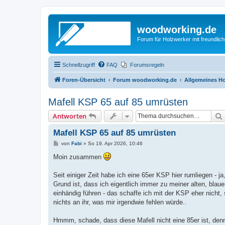
woodworking.de
Forum für Holzwerker mit freundli
Schnellzugriff
FAQ
Forumsregeln
Foren-Übersicht
Forum woodworking.de
Allgemeines Ho
Mafell KSP 65 auf 85 umrüsten
Antworten
Mafell KSP 65 auf 85 umrüsten
B
von
Fabi
»
So 19. Apr 2026, 10:46
e
i
Moin zusammen
t
r
a
Seit einiger Zeit habe ich eine 65er KSP hier rumliegen - ja,
g
Grund ist, dass ich eigentlich immer zu meiner alten, blauen
einhändig führen - das schaffe ich mit der KSP eher nicht,
nichts an ihr, was mir irgendwie fehlen würde..
Hmmm, schade, dass diese Mafell nicht eine 85er ist, denn