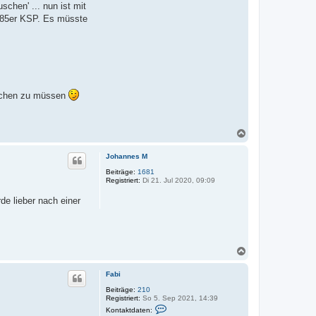
v
hen' ... nun ist mit
o
er 85er KSP. Es müsste
n
F
a
b
i
machen zu müssen
N
a
c
Johannes M
h
o
Beiträge:
1681
Registriert:
Di 21. Jul 2020, 09:09
b
e
de lieber nach einer
n
N
a
c
Fabi
h
o
Beiträge:
210
Registriert:
So 5. Sep 2021, 14:39
b
K
e
Kontaktdaten:
o