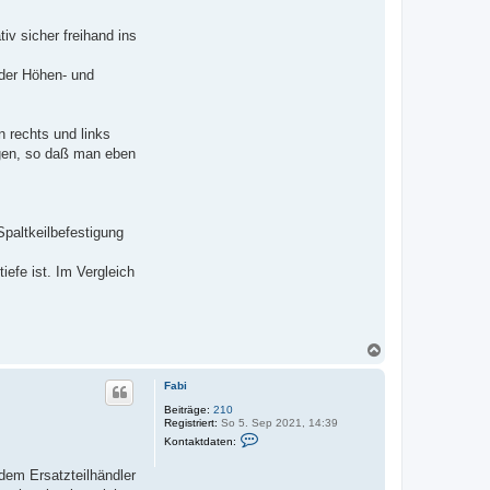
iv sicher freihand ins
 der Höhen- und
n rechts und links
ägen, so daß man eben
Spaltkeilbefestigung
efe ist. Im Vergleich
N
a
c
Fabi
h
o
Beiträge:
210
Registriert:
So 5. Sep 2021, 14:39
b
K
e
Kontaktdaten:
o
n
n
edem Ersatzteilhändler
t
a