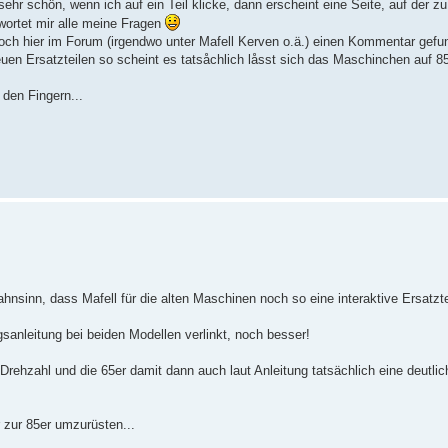
hr schön, wenn ich auf ein Teil klicke, dann erscheint eine Seite, auf der zu
wortet mir alle meine Fragen
noch hier im Forum (irgendwo unter Mafell Kerven o.ä.) einen Kommentar gefu
euen Ersatzteilen so scheint es tatsåchlich låsst sich das Maschinchen auf 8
den Fingern...
nsinn, dass Mafell für die alten Maschinen noch so eine interaktive Ersatztei
sanleitung bei beiden Modellen verlinkt, noch besser!
Drehzahl und die 65er damit dann auch laut Anleitung tatsächlich eine deutlic
 zur 85er umzurüsten...