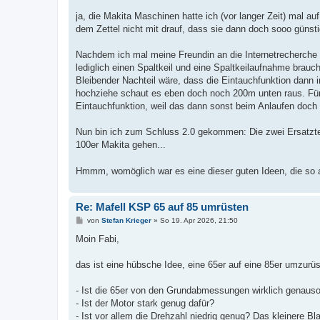
r
a
ja, die Makita Maschinen hatte ich (vor langer Zeit) mal au
g
dem Zettel nicht mit drauf, dass sie dann doch sooo günsti
Nachdem ich mal meine Freundin an die Internetrecherch
lediglich einen Spaltkeil und eine Spaltkeilaufnahme brauch
Bleibender Nachteil wäre, dass die Eintauchfunktion dann i
hochziehe schaut es eben doch noch 200m unten raus. Für a
Eintauchfunktion, weil das dann sonst beim Anlaufen doch
Nun bin ich zum Schluss 2.0 gekommen: Die zwei Ersatztei
100er Makita gehen...
Hmmm, womöglich war es eine dieser guten Ideen, die so 
Re: Mafell KSP 65 auf 85 umrüsten
B
von
Stefan Krieger
»
So 19. Apr 2026, 21:50
e
i
Moin Fabi,
t
r
a
das ist eine hübsche Idee, eine 65er auf eine 85er umzurüs
g
- Ist die 65er von den Grundabmessungen wirklich genauso 
- Ist der Motor stark genug dafür?
- Ist vor allem die Drehzahl niedrig genug? Das kleinere B