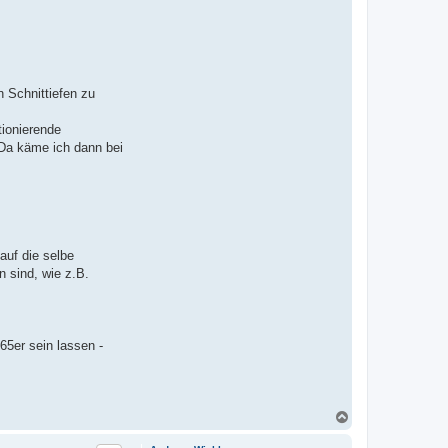
t
e
n
v
o
n
F
a
n Schnittiefen zu
b
i
tionierende
 Da käme ich dann bei
auf die selbe
 sind, wie z.B.
65er sein lassen -
N
a
c