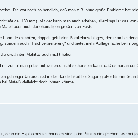
breitet. Die war noch so handlich, daß man z.B. ohne große Probleme hat relat
ittiefe ca. 130 mm). Mit der kann man auch arbeiten, allerdings ist das von
n Mafell oder auch der ehemaligen großen von Festo.
er Form des stabilen, doppelt geführten Parallelanschlages, den man bei dene
ag, sondern auch "Tischverbreiterung" und bietet mehr Auflagefläche beim S
 die erwähnten Makitas auch nicht haben.
hnt, zumal man ja bis auf weiteres nicht sicher sein kann, daß es nur an der 
in gehöriger Unterschied in der Handlichkeit bei Sägen größer 85 mm Schnitti
bei Mafell) vielleicht doch lohnen könnte.
t, denn die Explosionszeichnungen sind ja im Prinzip die gleichen, wie bei j