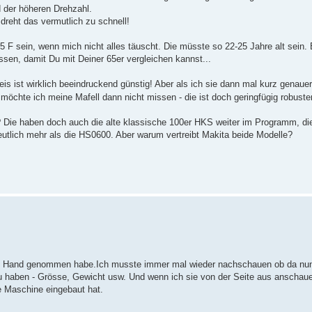
d der höheren Drehzahl.
 dreht das vermutlich zu schnell!
5 F sein, wenn mich nicht alles täuscht. Die müsste so 22-25 Jahre alt sein. 
n, damit Du mit Deiner 65er vergleichen kannst...
s ist wirklich beeindruckend günstig! Aber als ich sie dann mal kurz genauer 
 möchte ich meine Mafell dann nicht missen - die ist doch geringfügig robuste
Die haben doch auch die alte klassische 100er HKS weiter im Programm, die
eutlich mehr als die HS0600. Aber warum vertreibt Makita beide Modelle?
 die Hand genommen habe.Ich musste immer mal wieder nachschauen ob da nun
zu haben - Grösse, Gewicht usw. Und wenn ich sie von der Seite aus anschaue
se Maschine eingebaut hat.