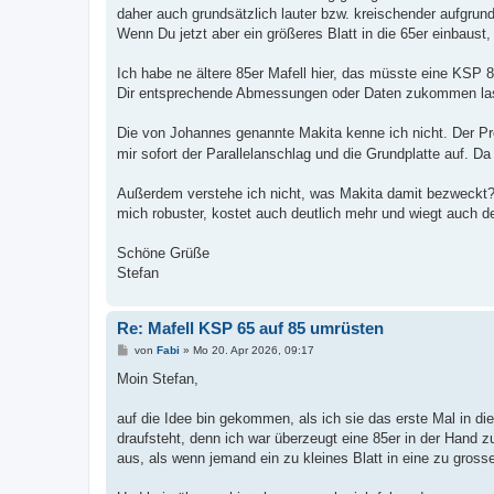
daher auch grundsätzlich lauter bzw. kreischender aufgrun
Wenn Du jetzt aber ein größeres Blatt in die 65er einbaust,
Ich habe ne ältere 85er Mafell hier, das müsste eine KSP 8
Dir entsprechende Abmessungen oder Daten zukommen lasse
Die von Johannes genannte Makita kenne ich nicht. Der Prei
mir sofort der Parallelanschlag und die Grundplatte auf. Da
Außerdem verstehe ich nicht, was Makita damit bezweckt? 
mich robuster, kostet auch deutlich mehr und wiegt auch d
Schöne Grüße
Stefan
Re: Mafell KSP 65 auf 85 umrüsten
B
von
Fabi
»
Mo 20. Apr 2026, 09:17
e
i
Moin Stefan,
t
r
a
auf die Idee bin gekommen, als ich sie das erste Mal in
g
draufsteht, denn ich war überzeugt eine 85er in der Hand 
aus, als wenn jemand ein zu kleines Blatt in eine zu gros