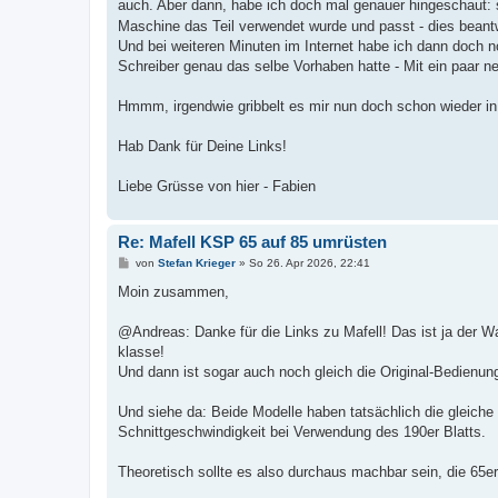
auch. Aber dann, habe ich doch mal genauer hingeschaut: se
Maschine das Teil verwendet wurde und passt - dies beant
Und bei weiteren Minuten im Internet habe ich dann doch 
Schreiber genau das selbe Vorhaben hatte - Mit ein paar n
Hmmm, irgendwie gribbelt es mir nun doch schon wieder in 
Hab Dank für Deine Links!
Liebe Grüsse von hier - Fabien
Re: Mafell KSP 65 auf 85 umrüsten
B
von
Stefan Krieger
»
So 26. Apr 2026, 22:41
e
i
Moin zusammen,
t
r
a
@Andreas: Danke für die Links zu Mafell! Das ist ja der Wah
g
klasse!
Und dann ist sogar auch noch gleich die Original-Bedienung
Und siehe da: Beide Modelle haben tatsächlich die gleiche 
Schnittgeschwindigkeit bei Verwendung des 190er Blatts.
Theoretisch sollte es also durchaus machbar sein, die 65er