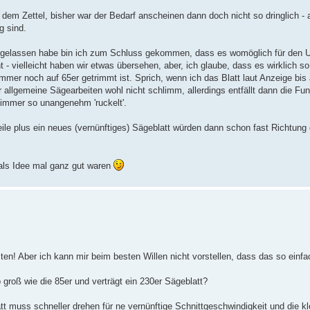
f dem Zettel, bisher war der Bedarf anscheinen dann doch nicht so dringlich - 
g sind.
e gelassen habe bin ich zum Schluss gekommen, dass es womöglich für den 
t - vielleicht haben wir etwas übersehen, aber, ich glaube, dass es wirklich so
mmer noch auf 65er getrimmt ist. Sprich, wenn ich das Blatt laut Anzeige bis
llgemeine Sägearbeiten wohl nicht schlimm, allerdings entfällt dann die Fun
 immer so unangenehm 'ruckelt'.
le plus ein neues (vernünftiges) Sägeblatt würden dann schon fast Richtung
als Idee mal ganz gut waren
ten! Aber ich kann mir beim besten Willen nicht vorstellen, dass das so einfa
groß wie die 85er und verträgt ein 230er Sägeblatt?
latt muss schneller drehen für ne vernünftige Schnittgeschwindigkeit und die 