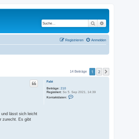
Suche
Erweiterte Suche
Registrieren
Anmelden
1
2
Nächste
14 Beiträge
Fabi
Beiträge:
210
Registriert:
So 5. Sep 2021, 14:39
K
Kontaktdaten:
o
n
t
a
 und lässt sich leicht
k
t
r zurecht. Es gibt
d
a
t
e
n