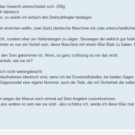
 das Gewicht unterscheidet sich: 200g
h identisch
ren, so würde ich einfach den Drehzahlregler betätigen.
t erreichen wollte, zwei (fast) identische Maschine mit zwei unterschiedliche
ht, sondern eher um Verbindungen zu sägen. Deswegen die wirklich gut funk
önnte es nun ein Vorteil sein, diese Maschine mit einem 65er Blatt zu haben.
 in den Sinn gekommen ist. Hmm, so ganz schlüssig ist mir das nicht.
kelt, wie sie ist?
ich nicht weitergebracht:
eilaufnahmen identisch sind, wenn ich bei Ersatzteilhändler, bei beiden Sägen 
Sägenmodel eine eigene Nummer, auch die Teile, die mit Sicherheit die selben
 dann wegen der Masse noch einmal auf Dein Angebot zurückkommen.
Lass andere so sein wie sie sind - also schätze ich, werde ich diese 65er mal 