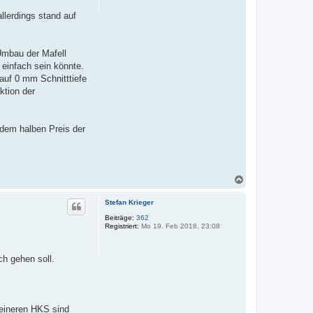
n
n
allerdings stand auf
t
a
k
t
d
Umbau der Mafell
a
 einfach sein könnte.
t
e
 auf 0 mm Schnitttiefe
n
ktion der
v
o
n
F
a
 dem halben Preis der
b
i
N
a
c
Stefan Krieger
h
o
Beiträge:
362
Registriert:
Mo 19. Feb 2018, 23:08
b
e
n
ch gehen soll.
kleineren HKS sind