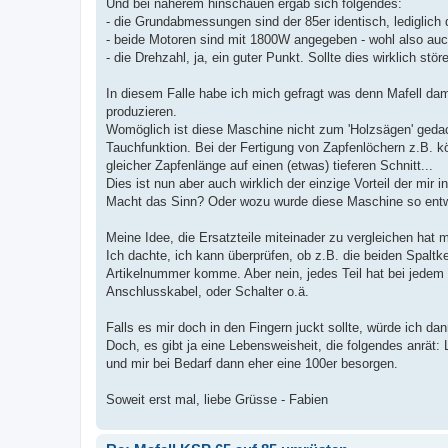
Und bei näherem hinschauen ergab sich folgendes:
- die Grundabmessungen sind der 85er identisch, lediglich
- beide Motoren sind mit 1800W angegeben - wohl also auc
- die Drehzahl, ja, ein guter Punkt. Sollte dies wirklich stö
In diesem Falle habe ich mich gefragt was denn Mafell dami
produzieren.
Womöglich ist diese Maschine nicht zum 'Holzsägen' gedac
Tauchfunktion. Bei der Fertigung von Zapfenlöchern z.B. k
gleicher Zapfenlänge auf einen (etwas) tieferen Schnitt...
Dies ist nun aber auch wirklich der einzige Vorteil der mir
Macht das Sinn? Oder wozu wurde diese Maschine so entwic
Meine Idee, die Ersatzteile miteinader zu vergleichen hat m
Ich dachte, ich kann überprüfen, ob z.B. die beiden Spaltk
Artikelnummer komme. Aber nein, jedes Teil hat bei jedem 
Anschlusskabel, oder Schalter o.ä.
Falls es mir doch in den Fingern juckt sollte, würde ich
Doch, es gibt ja eine Lebensweisheit, die folgendes anrät: 
und mir bei Bedarf dann eher eine 100er besorgen.
Soweit erst mal, liebe Grüsse - Fabien