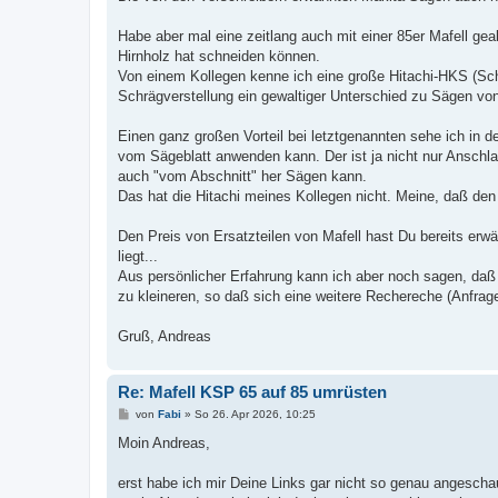
Habe aber mal eine zeitlang auch mit einer 85er Mafell gea
Hirnholz hat schneiden können.
Von einem Kollegen kenne ich eine große Hitachi-HKS (Schn
Schrägverstellung ein gewaltiger Unterschied zu Sägen vo
Einen ganz großen Vorteil bei letztgenannten sehe ich in d
vom Sägeblatt anwenden kann. Der ist ja nicht nur Anschl
auch "vom Abschnitt" her Sägen kann.
Das hat die Hitachi meines Kollegen nicht. Meine, daß den
Den Preis von Ersatzteilen von Mafell hast Du bereits erwä
liegt...
Aus persönlicher Erfahrung kann ich aber noch sagen, daß e
zu kleineren, so daß sich eine weitere Rechereche (Anfrage 
Gruß, Andreas
Re: Mafell KSP 65 auf 85 umrüsten
B
von
Fabi
»
So 26. Apr 2026, 10:25
e
i
Moin Andreas,
t
r
a
erst habe ich mir Deine Links gar nicht so genau angeschau
g