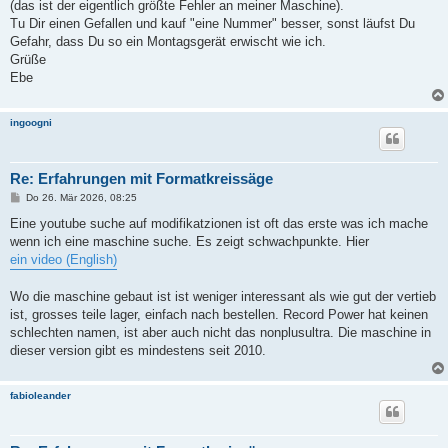
(das ist der eigentlich größte Fehler an meiner Maschine).
Tu Dir einen Gefallen und kauf "eine Nummer" besser, sonst läufst Du
Gefahr, dass Du so ein Montagsgerät erwischt wie ich.
Grüße
Ebe
ingoogni
Re: Erfahrungen mit Formatkreissäge
B
Do 26. Mär 2026, 08:25
e
i
Eine youtube suche auf modifikatzionen ist oft das erste was ich mache
t
wenn ich eine maschine suche. Es zeigt schwachpunkte. Hier
r
a
ein video (English)
g
Wo die maschine gebaut ist ist weniger interessant als wie gut der vertieb
ist, grosses teile lager, einfach nach bestellen. Record Power hat keinen
schlechten namen, ist aber auch nicht das nonplusultra. Die maschine in
dieser version gibt es mindestens seit 2010.
fabioleander