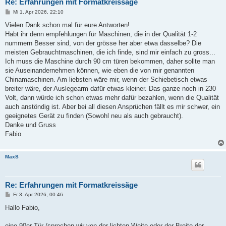
Re: Erfahrungen mit Formatkreissäge
B
Mi 1. Apr 2026, 22:10
e
i
Vielen Dank schon mal für eure Antworten!
t
Habt ihr denn empfehlungen für Maschinen, die in der Qualität 1-2
r
a
nummern Besser sind, von der grösse her aber etwa dasselbe? Die
g
meisten Gebrauchtmaschinen, die ich finde, sind mir einfach zu gross...
Ich muss die Maschine durch 90 cm türen bekommen, daher sollte man
sie Auseinandernehmen können, wie eben die von mir genannten
Chinamaschinen. Am liebsten wäre mir, wenn der Schiebetisch etwas
breiter wäre, der Auslegearm dafür etwas kleiner. Das ganze noch in 230
Volt, dann würde ich schon etwas mehr dafür bezahlen, wenn die Qualität
auch anstöndig ist. Aber bei all diesen Ansprüchen fällt es mir schwer, ein
geeignetes Gerät zu finden (Sowohl neu als auch gebraucht).
Danke und Gruss
Fabio
MaxS
Re: Erfahrungen mit Formatkreissäge
B
Fr 3. Apr 2026, 00:46
e
i
Hallo Fabio,
t
r
a
eine 90er Tür (sprechen wir von der lichten Weite oder der Breite der