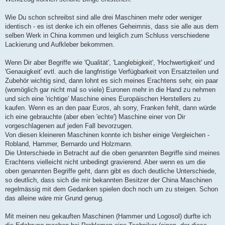
Wie Du schon schreibst sind alle drei Maschinen mehr oder weniger
identisch - es ist denke ich ein offenes Geheimnis, dass sie alle aus dem
selben Werk in China kommen und leiglich zum Schluss verschiedene
Lackierung und Aufkleber bekommen.
Wenn Dir aber Begriffe wie 'Qualität', 'Langlebigkeit', 'Hochwertigkeit' und
'Genauigkeit' evtl. auch die langfristige Verfügbarkeit von Ersatzteilen und
Zubehör wichtig sind, dann lohnt es sich meines Erachtens sehr, ein paar
(womöglich gar nicht mal so viele) Euronen mehr in die Hand zu nehmen
und sich eine 'richtige' Maschine eines Europäischen Herstellers zu
kaufen. Wenn es an den paar Euros, ah sorry, Franken fehlt, dann würde
ich eine gebrauchte (aber eben 'echte') Maschine einer von Dir
vorgeschlagenen auf jeden Fall bevorzugen.
Von diesen kleineren Maschinen konnte ich bisher einige Vergleichen -
Robland, Hammer, Bernardo und Holzmann.
Die Unterschiede in Betracht auf die oben genannten Begriffe sind meines
Erachtens vielleicht nicht unbedingt gravierend. Aber wenn es um die
oben genannten Begriffe geht, dann gibt es doch deutliche Unterschiede,
so deutlich, dass sich die mir bekannten Besitzer der China Maschinen
regelmässig mit dem Gedanken spielen doch noch um zu steigen. Schon
das alleine wäre mir Grund genug.
Mit meinen neu gekauften Maschinen (Hammer und Logosol) durfte ich