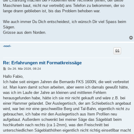
die Erfahrung machen bei Problemen eine Techniker (einen, der diese
Maschinen baut, nicht nur vertreibt) ans Telefon zu bekommen, der so
lange drann geblieben ist, bis das Problem behoben war.
Wie auch immer Du Dich entscheidest, ich wünsch Dir viel Spass beim
Sägen.
Grüsse aus dem Norden.
-noel-
Re: Erfahrungen mit Formatkreissäge
B
Do 26. Mär 2026, 08:24
e
i
Hallo Fabio,
t
Ich habe seit einigen Jahren die Bernardo FKS 1600N, die weit verbreitet
r
a
ist. Man kann damit schon arbeiten, aber wenn ich damals gewußt hätte,
g
was ich im Laufe der Jahre an kleinen und mittleren Fehlern
herausgefunden habe, hätte ich sie mir nicht gekauft und wäre z.B. bei
einer Hammer gelandet. Der Auslegertisch, der am Schiebetisch angebaut
wird, war bei mir eine geschweißte Berg und Tal-Bahn, eigentlich nicht zu
gebrauchen, ich habe mir den Auslegertisch aus Item Profilen neu
aufgebaut. Außerdem schwenkt bei meiner Säge das Sägeblatt beim
hochkurbeln nach rechts (ca 1-2mm), was den Freischnitt bei
unterschiedlichen Sägeblatthöhen eigentlich nicht richtig einsetllbar macht