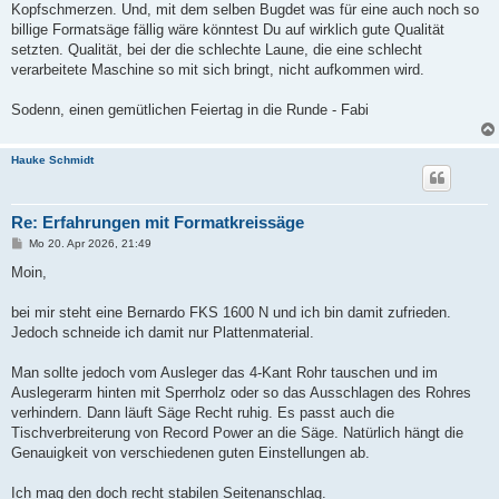
Kopfschmerzen. Und, mit dem selben Bugdet was für eine auch noch so
billige Formatsäge fällig wäre könntest Du auf wirklich gute Qualität
setzten. Qualität, bei der die schlechte Laune, die eine schlecht
verarbeitete Maschine so mit sich bringt, nicht aufkommen wird.
Sodenn, einen gemütlichen Feiertag in die Runde - Fabi
Hauke Schmidt
Re: Erfahrungen mit Formatkreissäge
B
Mo 20. Apr 2026, 21:49
e
i
Moin,
t
r
a
bei mir steht eine Bernardo FKS 1600 N und ich bin damit zufrieden.
g
Jedoch schneide ich damit nur Plattenmaterial.
Man sollte jedoch vom Ausleger das 4-Kant Rohr tauschen und im
Auslegerarm hinten mit Sperrholz oder so das Ausschlagen des Rohres
verhindern. Dann läuft Säge Recht ruhig. Es passt auch die
Tischverbreiterung von Record Power an die Säge. Natürlich hängt die
Genauigkeit von verschiedenen guten Einstellungen ab.
Ich mag den doch recht stabilen Seitenanschlag.