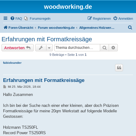
woodworking.de
FAQ
Forumsregeln
Registrieren
Anmelden
S
Foren-Übersicht
Forum woodworking.de
Allgemeines Holzwerkerforum - das laute Forum
u
Erfahrungen mit Formatkreissäge
c
Suche
Erweiterte
Antworten
h
9 Beiträge • Seite
1
von
1
e
fabioleander
Erfahrungen mit Formatkreissäge
B
Mi 25. Mär 2026, 18:44
e
i
Hallo Zusammen
t
r
a
Ich bin bei der Suche nach einer eher kleinen, aber doch Präzisen
g
Formatkreissäge für meine 20qm Werkstatt auf folgende Modelle
Gestossen:
Holzmann TS250FL
Record Power TS250RS