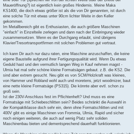
g
Maueröffnung?) ist eigentlich kein großes Hindernis. Meine Maka
KS1400, die doch etwas größer ist als die von Dir genannten, ist durch
eine solche Tür mit etwas unter 90cm lichter Weite in den Keller
gekommen.
Im Metallbereich gibt es Enthusiasten, die auch größere Maschinen
"einfach" in Einzelteile zerlegen und dann nach der Einbringung wieder
zusammensetzen. Wenn es der Durchgang erlaubt, sind übrigens
Klavier/Tresortransportfirmen mit solchen Problemen gut vertraut.
Ich kann Dir auch nur dazu raten, eine Maschine anzuschaffen, die keine
eigene Baustelle aufgrund ihrer Fertigungsqualität wird. Wenn Du etwas
Geduld hast und den vermutlich langen Weg in Kauf nehmen magst -
Ulmia hat mal sehr schöne kleine Formatsägen gebaut. z.B. die KS2. Die
sind aber extrem gesucht. Neu gibt es von SCM/Holzkraft was kleines,
von Hammer und Robland wohl auch und moretens, jetzt woodmizer, baut
eine nette kleine Formatsäge (PS315). Die könnte aber evtl. schon zu
groß sein.
Ist der 230V-Anschluss fest im Pflichtenheft? Und muss es eine
Formatsäge mit Schiebeschlitten sein? Beides schränkt die Auswahl in
der Kompaktklasse doch sehr ein, denn ohne Formatschlitten und mit
400V gibt es einige Maschinen von Frommia, Ulmia, Rapid und sicher
noch einigen weiteren, die auch auf wenig Platz sehr soliden
Maschinenbau bieten und dementsprechend dauerhaft funktionieren.