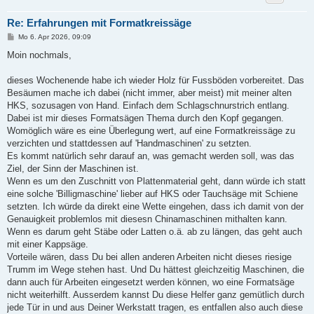
Re: Erfahrungen mit Formatkreissäge
B
Mo 6. Apr 2026, 09:09
e
i
Moin nochmals,
t
r
a
dieses Wochenende habe ich wieder Holz für Fussböden vorbereitet. Das
g
Besäumen mache ich dabei (nicht immer, aber meist) mit meiner alten
HKS, sozusagen von Hand. Einfach dem Schlagschnurstrich entlang.
Dabei ist mir dieses Formatsägen Thema durch den Kopf gegangen.
Womöglich wäre es eine Überlegung wert, auf eine Formatkreissäge zu
verzichten und stattdessen auf 'Handmaschinen' zu setzten.
Es kommt natürlich sehr darauf an, was gemacht werden soll, was das
Ziel, der Sinn der Maschinen ist.
Wenn es um den Zuschnitt von Plattenmaterial geht, dann würde ich statt
eine solche 'Billigmaschine' lieber auf HKS oder Tauchsäge mit Schiene
setzten. Ich würde da direkt eine Wette eingehen, dass ich damit von der
Genauigkeit problemlos mit diesesn Chinamaschinen mithalten kann.
Wenn es darum geht Stäbe oder Latten o.ä. ab zu längen, das geht auch
mit einer Kappsäge.
Vorteile wären, dass Du bei allen anderen Arbeiten nicht dieses riesige
Trumm im Wege stehen hast. Und Du hättest gleichzeitig Maschinen, die
dann auch für Arbeiten eingesetzt werden können, wo eine Formatsäge
nicht weiterhilft. Ausserdem kannst Du diese Helfer ganz gemütlich durch
jede Tür in und aus Deiner Werkstatt tragen, es entfallen also auch diese