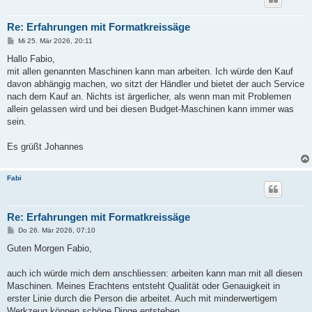
Re: Erfahrungen mit Formatkreissäge
B
Mi 25. Mär 2026, 20:11
e
i
Hallo Fabio,
t
mit allen genannten Maschinen kann man arbeiten. Ich würde den Kauf
r
a
davon abhängig machen, wo sitzt der Händler und bietet der auch Service
g
nach dem Kauf an. Nichts ist ärgerlicher, als wenn man mit Problemen
allein gelassen wird und bei diesen Budget-Maschinen kann immer was
sein.
Es grüßt Johannes
Fabi
Re: Erfahrungen mit Formatkreissäge
B
Do 26. Mär 2026, 07:10
e
i
Guten Morgen Fabio,
t
r
a
auch ich würde mich dem anschliessen: arbeiten kann man mit all diesen
g
Maschinen. Meines Erachtens entsteht Qualität oder Genauigkeit in
erster Linie durch die Person die arbeitet. Auch mit minderwertigem
Werkzeug können schöne Dinge entstehen.