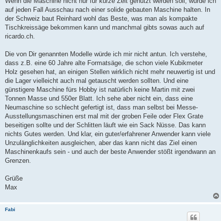
Wenn die Maschine nicht nur für kurze Zeit genutzt werden soll, würde ich
auf jeden Fall Ausschau nach einer solide gebauten Maschine halten. In
der Schweiz baut Reinhard wohl das Beste, was man als kompakte
Tischkreissäge bekommen kann und manchmal gibts sowas auch auf
ricardo.ch.
Die von Dir genannten Modelle würde ich mir nicht antun. Ich verstehe,
dass z.B. eine 60 Jahre alte Formatsäge, die schon viele Kubikmeter
Holz gesehen hat, an einigen Stellen wirklich nicht mehr neuwertig ist und
die Lager vielleicht auch mal getauscht werden sollten. Und eine
günstigere Maschine fürs Hobby ist natürlich keine Martin mit zwei
Tonnen Masse und 550er Blatt. Ich sehe aber nicht ein, dass eine
Neumaschine so schlecht gefertigt ist, dass man selbst bei Messe-
Ausstellungsmaschinen erst mal mit der groben Feile oder Flex Grate
beseitigen sollte und der Schlitten läuft wie ein Sack Nüsse. Das kann
nichts Gutes werden. Und klar, ein guter/erfahrener Anwender kann viele
Unzulänglichkeiten ausgleichen, aber das kann nicht das Ziel einen
Maschinenkaufs sein - und auch der beste Anwender stößt irgendwann an
Grenzen.
Grüße
Max
Fabi