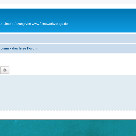
cher Unterstützung von www.feinewerkzeuge.de
orum - das leise Forum
Suche
Erweiterte Suche