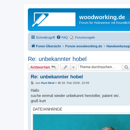
woodworking.de
Forum für Holzwerker mit freundli
Schnellzugriff
FAQ
Forumsregeln
Foren-Übersicht
Forum woodworking.de
Handwerkzeugf
Re: unbekannter hobel
Antworten
Re: unbekannter hobel
B
von
Kurt Heid
»
Mi 18. Feb 2026, 10:05
e
i
Hallo
t
suche einmal wieder unbekannt hersteller, patent etc.
r
a
gruß kurt
g
DATEIANHÄNGE