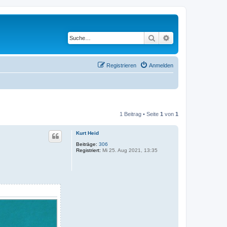
Suche
Erweiterte Suche
Registrieren
Anmelden
1 Beitrag • Seite
1
von
1
Kurt Heid
Beiträge:
306
Registriert:
Mi 25. Aug 2021, 13:35