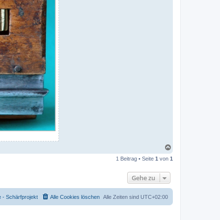
N
a
1 Beitrag • Seite
1
von
1
c
h
o
Gehe zu
b
e
n
- Schärfprojekt
Alle Cookies löschen
Alle Zeiten sind
UTC+02:00