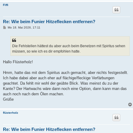
Fiffi
Re: Wie beim Funier Hitzeflecken entfernen?
B
Mo 18. Mai 2026, 17:11
e
i
t
r
a
Die Fehlstellen hättest du aber auch beim Benetzen mit Spiritus sehen
g
müssen, so wie ich es dir empfohlen hatte.
Hallo Flüsterholz!
Hmm, hatte das mit dem Spiritus auch gemacht, aber nichts festgestellt.
Ich habe dabei aber auch eher auf flächige/fleckige Verfärbungen
geachtet. Da fehlt mir wohl der geübte Blick. Was meinst du zu der
Kante? Der Hartwachs wäre dann noch eine Option, dann kann man das
auch noch nach dem Ölen machen.
Grüße
flüsterholz
Re: Wie beim Funier Hitzeflecken entfernen?