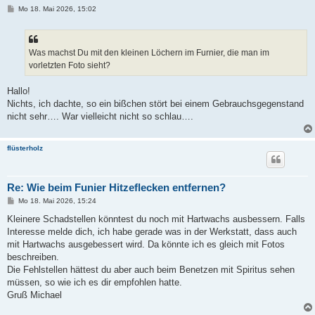
B
Mo 18. Mai 2026, 15:02
e
i
t
r
a
Was machst Du mit den kleinen Löchern im Furnier, die man im
g
vorletzten Foto sieht?
Hallo!
Nichts, ich dachte, so ein bißchen stört bei einem Gebrauchsgegenstand
nicht sehr…. War vielleicht nicht so schlau….
flüsterholz
Re: Wie beim Funier Hitzeflecken entfernen?
B
Mo 18. Mai 2026, 15:24
e
i
Kleinere Schadstellen könntest du noch mit Hartwachs ausbessern. Falls
t
Interesse melde dich, ich habe gerade was in der Werkstatt, dass auch
r
a
mit Hartwachs ausgebessert wird. Da könnte ich es gleich mit Fotos
g
beschreiben.
Die Fehlstellen hättest du aber auch beim Benetzen mit Spiritus sehen
müssen, so wie ich es dir empfohlen hatte.
Gruß Michael