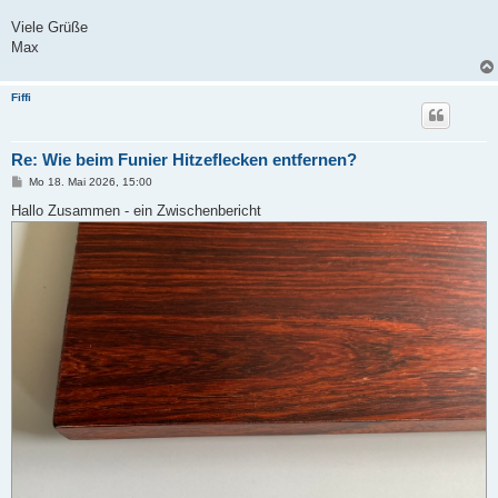
Viele Grüße
Max
Fiffi
Re: Wie beim Funier Hitzeflecken entfernen?
B
Mo 18. Mai 2026, 15:00
e
i
Hallo Zusammen - ein Zwischenbericht
t
r
a
g