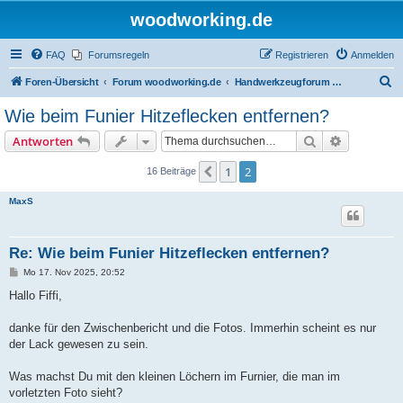
woodworking.de
FAQ
Forumsregeln
Registrieren
Anmelden
S
Foren-Übersicht
Forum woodworking.de
Handwerkzeugforum - das leise Forum
u
Wie beim Funier Hitzeflecken entfernen?
c
Suche
Erweiterte
Antworten
h
e
1
2
Vorherige
16 Beiträge
MaxS
Re: Wie beim Funier Hitzeflecken entfernen?
B
Mo 17. Nov 2025, 20:52
e
i
Hallo Fiffi,
t
r
a
danke für den Zwischenbericht und die Fotos. Immerhin scheint es nur
g
der Lack gewesen zu sein.
Was machst Du mit den kleinen Löchern im Furnier, die man im
vorletzten Foto sieht?