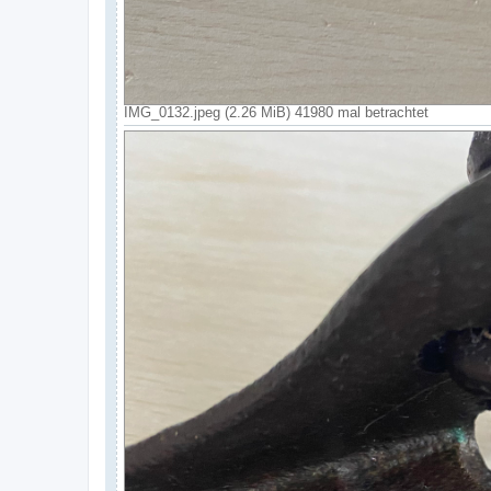
IMG_0132.jpeg (2.26 MiB) 41980 mal betrachtet