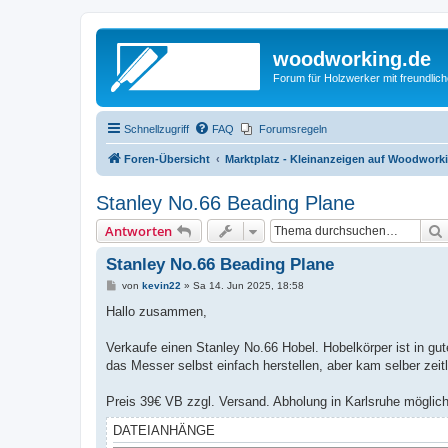
woodworking.de
Forum für Holzwerker mit freundli
Schnellzugriff
FAQ
Forumsregeln
Foren-Übersicht
Marktplatz - Kleinanzeigen auf Woodwork
Stanley No.66 Beading Plane
Antworten
Stanley No.66 Beading Plane
B
von
kevin22
»
Sa 14. Jun 2025, 18:58
e
i
Hallo zusammen,
t
r
a
Verkaufe einen Stanley No.66 Hobel. Hobelkörper ist in gu
g
das Messer selbst einfach herstellen, aber kam selber zeit
Preis 39€ VB zzgl. Versand. Abholung in Karlsruhe möglic
DATEIANHÄNGE