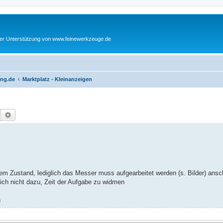
cher Unterstützung von www.feinewerkzeuge.de
ing.de
Marktplatz - Kleinanzeigen
Suche
Erweiterte Suche
tem Zustand, lediglich das Messer muss aufgearbeitet werden (s. Bilder) ansc
lich nicht dazu, Zeit der Aufgabe zu widmen
h