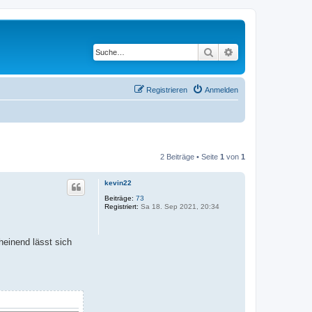
Suche
Erweiterte Suche
Registrieren
Anmelden
2 Beiträge • Seite
1
von
1
kevin22
Beiträge:
73
Registriert:
Sa 18. Sep 2021, 20:34
heinend lässt sich