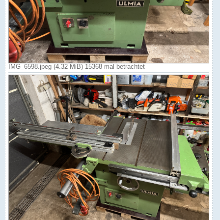
IMG_6598.jpeg (4.32 MiB) 15368 mal betrachtet