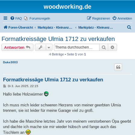
woodworking.de
FAQ
Forumsregeln
Registrieren
Anmelden
S
Foren-Übersicht
Marktplatz - Kleinanzeigen auf Woodworking.de
Marktplatz - Kleinanzeigen
u
Formatkreissäge Ulmia 1712 zu verkaufen
c
Suche
Erweiterte
Antworten
h
4 Beiträge • Seite
1
von
1
e
Duke3003
Formatkreissäge Ulmia 1712 zu verkaufen
B
Di 3. Jun 2025, 22:15
e
i
Hallo liebe Holzwürmer
t
r
a
Ich muss mich leider schweren Herzens von meiner geerbten Ulmia
g
trennen, sie ist leider für meine Garage viel zu groß.
Ich habe die Maschine letztes Jahr von meinem verstorbenen Opa geerbt
und dachte ich mache sie mir wieder hübsch und fange auch das
Tischlern an