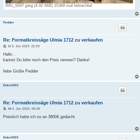
IMG_6597.jpeg (4.92 MiB) 15368 mal betrachtet
Pedder
Re: Formatkreissäge Ulmia 1712 zu verkaufen
B
Di 3. Jun 2025, 22:53
e
i
Hallo ..
t
kannst Du bitte noch den Preis nennen? Danke!
r
a
g
liebe Grüße Pedder
Duke3003
Re: Formatkreissäge Ulmia 1712 zu verkaufen
B
Mi 4. Jun 2025, 06:29
e
i
Preislich hatte ich so an 3800€ gedacht.
t
r
a
g
Duke3003