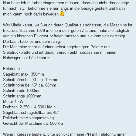
Nun habe ich mir aber eingestehen müssen, dass das nicht das richtige
für mich ist… bekomme sie nur längs in die Garage gestellt und kann
mich kaum noch darin bewegen
Wer Ulmia kennt, weiß auch deren Qualität zu schätzen, die Maschine ist
trotz des Baujahrs 1979 in einem sehr guten Zustand, habe sie lediglich
von ein bisschen Flugrost befreien müssen und sie komplett gereinigt.
Die Läuft tadellos und sehr ruhig.
Die Maschine steht auf einer selbst angefertigten Palette aus
Siebdruckplatte und ist darauf verschraubt, sodass sie mit einem
Hubwagen gut händelbar ist.
Eckdaten:
Sägeblatt max. 350mm
Schnitthöhe bei 90° ca. 125mm
Schnitthöhe bei 45° ca. 88mm
Schnittbreite 1000mm
Schnittlänge 1600mm
Motor 4 kW
Drehzahl 2.250 + 4.500 U/Min.
Sägeblatt schrägstellbar bis 45°
Rolltisch mit Ablänganschlag
Gewicht der Maschine ca. 500 KG
Wenn Interesse besteht, bitte schickt mir eine PN mit Telefonnummer