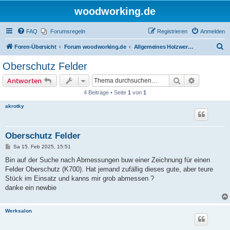
woodworking.de
FAQ
Forumsregeln
Registrieren
Anmelden
S
Foren-Übersicht
Forum woodworking.de
Allgemeines Holzwerkerforum - das laute Forum
u
Oberschutz Felder
c
Suche
Erweiterte
Antworten
h
4 Beiträge • Seite
1
von
1
e
akrotky
Oberschutz Felder
B
Sa 15. Feb 2025, 15:51
e
i
Bin auf der Suche nach Abmessungen buw einer Zeichnung für einen
t
Felder Oberschutz (K700). Hat jemand zufällig dieses gute, aber teure
r
a
Stück im Einsatz und kanns mir grob abmessen ?
g
danke ein newbie
Werksalon