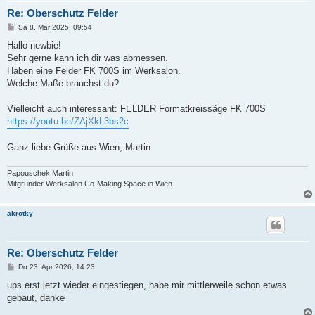
Re: Oberschutz Felder
B
Sa 8. Mär 2025, 09:54
e
i
Hallo newbie!
t
Sehr gerne kann ich dir was abmessen.
r
a
Haben eine Felder FK 700S im Werksalon.
g
Welche Maße brauchst du?
Vielleicht auch interessant: FELDER Formatkreissäge FK 700S
https://youtu.be/ZAjXkL3bs2c
Ganz liebe Grüße aus Wien, Martin
Papouschek Martin
Mitgründer Werksalon Co-Making Space in Wien
akrotky
Re: Oberschutz Felder
B
Do 23. Apr 2026, 14:23
e
i
ups erst jetzt wieder eingestiegen, habe mir mittlerweile schon etwas
t
gebaut, danke
r
a