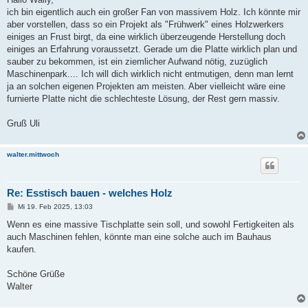
t
ich bin eigentlich auch ein großer Fan von massivem Holz. Ich könnte mir
r
a
aber vorstellen, dass so ein Projekt als "Frühwerk" eines Holzwerkers
g
einiges an Frust birgt, da eine wirklich überzeugende Herstellung doch
einiges an Erfahrung voraussetzt. Gerade um die Platte wirklich plan und
sauber zu bekommen, ist ein ziemlicher Aufwand nötig, zuzüglich
Maschinenpark.... Ich will dich wirklich nicht entmutigen, denn man lernt
ja an solchen eigenen Projekten am meisten. Aber vielleicht wäre eine
furnierte Platte nicht die schlechteste Lösung, der Rest gern massiv.
Gruß Uli
walter.mittwoch
Re: Esstisch bauen - welches Holz
B
Mi 19. Feb 2025, 13:03
e
i
Wenn es eine massive Tischplatte sein soll, und sowohl Fertigkeiten als
t
auch Maschinen fehlen, könnte man eine solche auch im Bauhaus
r
a
kaufen.
g
Schöne Grüße
Walter