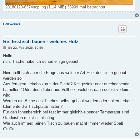
20180120-8374ncp.jpg (1.14 MiB) 35999 mal betrachtet
Holzwerker
Re: Esstisch bauen - welches Holz
B
So 23. Feb 2025, 10:50
e
i
Hallo
t
nun, Tische habe ich schon einige gebaut.
r
a
g
Hier stellt sich aber die Frage aus welcher Art Holz der Tisch gebaut
werden soll.
Aus fertigem Leimholz aus der Platte? Keilgezinkt oder durchgehende
Lamellen? Oder doch lieber aus Vollholz, welches dann selbst verleimt
wird.
Werden die Beine des Tisches selbst gebaut werden oder sollen fertige
Elemente die Tischplatte halten?
Für den Innenbereich bei fast immer gleichbleibender Temperatur sind
Gratleisten meist nicht nötig.
Wie auch immer...einen Tisch zu bauen macht immer wieder Spaß.
Grüße