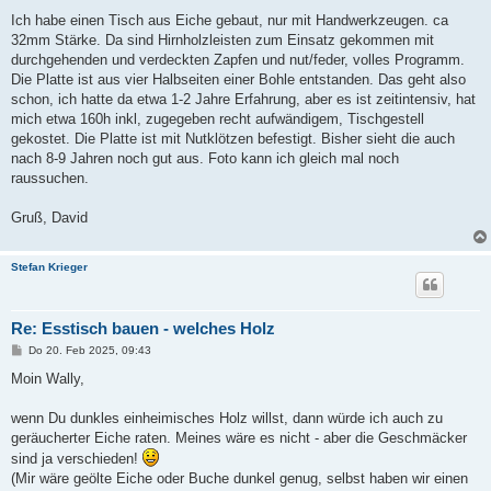
g
Ich habe einen Tisch aus Eiche gebaut, nur mit Handwerkzeugen. ca
32mm Stärke. Da sind Hirnholzleisten zum Einsatz gekommen mit
durchgehenden und verdeckten Zapfen und nut/feder, volles Programm.
Die Platte ist aus vier Halbseiten einer Bohle entstanden. Das geht also
schon, ich hatte da etwa 1-2 Jahre Erfahrung, aber es ist zeitintensiv, hat
mich etwa 160h inkl, zugegeben recht aufwändigem, Tischgestell
gekostet. Die Platte ist mit Nutklötzen befestigt. Bisher sieht die auch
nach 8-9 Jahren noch gut aus. Foto kann ich gleich mal noch
raussuchen.
Gruß, David
Stefan Krieger
Re: Esstisch bauen - welches Holz
B
Do 20. Feb 2025, 09:43
e
i
Moin Wally,
t
r
a
wenn Du dunkles einheimisches Holz willst, dann würde ich auch zu
g
geräucherter Eiche raten. Meines wäre es nicht - aber die Geschmäcker
sind ja verschieden!
(Mir wäre geölte Eiche oder Buche dunkel genug, selbst haben wir einen