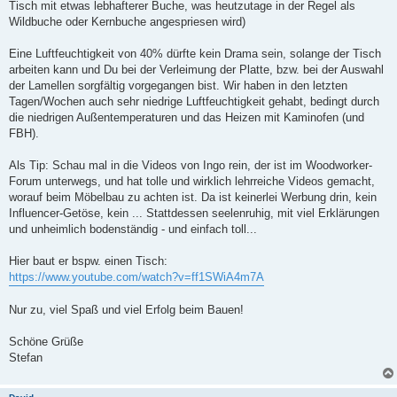
Tisch mit etwas lebhafterer Buche, was heutzutage in der Regel als
Wildbuche oder Kernbuche angespriesen wird)
Eine Luftfeuchtigkeit von 40% dürfte kein Drama sein, solange der Tisch
arbeiten kann und Du bei der Verleimung der Platte, bzw. bei der Auswahl
der Lamellen sorgfältig vorgegangen bist. Wir haben in den letzten
Tagen/Wochen auch sehr niedrige Luftfeuchtigkeit gehabt, bedingt durch
die niedrigen Außentemperaturen und das Heizen mit Kaminofen (und
FBH).
Als Tip: Schau mal in die Videos von Ingo rein, der ist im Woodworker-
Forum unterwegs, und hat tolle und wirklich lehrreiche Videos gemacht,
worauf beim Möbelbau zu achten ist. Da ist keinerlei Werbung drin, kein
Influencer-Getöse, kein ... Stattdessen seelenruhig, mit viel Erklärungen
und unheimlich bodenständig - und einfach toll...
Hier baut er bspw. einen Tisch:
https://www.youtube.com/watch?v=ff1SWiA4m7A
Nur zu, viel Spaß und viel Erfolg beim Bauen!
Schöne Grüße
Stefan