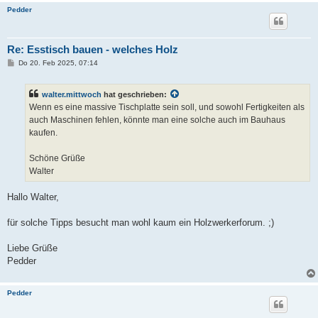
Pedder
Re: Esstisch bauen - welches Holz
B
Do 20. Feb 2025, 07:14
e
i
t
walter.mittwoch
hat geschrieben:
r
a
Wenn es eine massive Tischplatte sein soll, und sowohl Fertigkeiten als
g
auch Maschinen fehlen, könnte man eine solche auch im Bauhaus
kaufen.
Schöne Grüße
Walter
Hallo Walter,
für solche Tipps besucht man wohl kaum ein Holzwerkerforum. ;)
Liebe Grüße
Pedder
Pedder