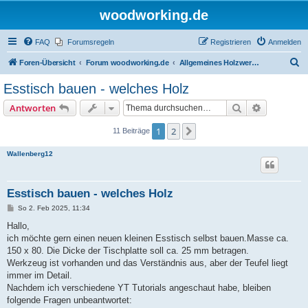
woodworking.de
FAQ
Forumsregeln
Registrieren
Anmelden
S
Foren-Übersicht
Forum woodworking.de
Allgemeines Holzwerkerforum - das laute Forum
u
Esstisch bauen - welches Holz
c
Suche
Erweiterte
Antworten
h
e
1
2
Nächste
11 Beiträge
Wallenberg12
Esstisch bauen - welches Holz
B
So 2. Feb 2025, 11:34
e
i
Hallo,
t
ich möchte gern einen neuen kleinen Esstisch selbst bauen.Masse ca.
r
a
150 x 80. Die Dicke der Tischplatte soll ca. 25 mm betragen.
g
Werkzeug ist vorhanden und das Verständnis aus, aber der Teufel liegt
immer im Detail.
Nachdem ich verschiedene YT Tutorials angeschaut habe, bleiben
folgende Fragen unbeantwortet: