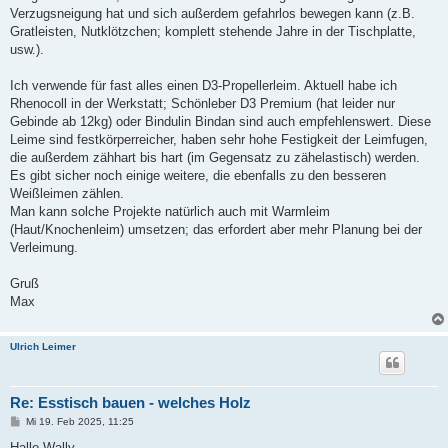
Verzugsneigung hat und sich außerdem gefahrlos bewegen kann (z.B.
Gratleisten, Nutklötzchen; komplett stehende Jahre in der Tischplatte,
usw.).
Ich verwende für fast alles einen D3-Propellerleim. Aktuell habe ich
Rhenocoll in der Werkstatt; Schönleber D3 Premium (hat leider nur
Gebinde ab 12kg) oder Bindulin Bindan sind auch empfehlenswert. Diese
Leime sind festkörperreicher, haben sehr hohe Festigkeit der Leimfugen,
die außerdem zähhart bis hart (im Gegensatz zu zähelastisch) werden.
Es gibt sicher noch einige weitere, die ebenfalls zu den besseren
Weißleimen zählen.
Man kann solche Projekte natürlich auch mit Warmleim
(Haut/Knochenleim) umsetzen; das erfordert aber mehr Planung bei der
Verleimung.
Gruß
Max
Ulrich Leimer
Re: Esstisch bauen - welches Holz
B
Mi 19. Feb 2025, 11:25
e
i
Hallo Wally,