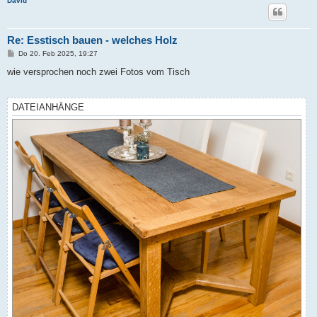
David
Re: Esstisch bauen - welches Holz
B
Do 20. Feb 2025, 19:27
e
i
wie versprochen noch zwei Fotos vom Tisch
t
r
a
g
DATEIANHÄNGE