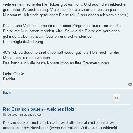
viele einheimische dunkle Hölzer gibt es nicht. Und auch die verbleichen
gern unter UV bestrahlung. Viele Tischler bleichen und beizen jeden
Nussbaum. Ich finde geräuchert Eiche toll. (kann aber auch verbleichen.)
Klassische Vollholztische sind mit einer Zarge konstruiert, an die die
Platte mit Nutklötzen montiert wird. So wird die Platte am Verziehen
gehindert, aber nicht am Quellen und Schwinden bei
Feutchtigkeitsänderung.
40% rel. Luftfeuchte sind dauerhaft weder gut fürs Holz noch für die
Menschen, die drin wohnen.
Das kann auch die beste Konstruktion an ihre Grenzen führen.
Liebe Grüße
Pedder
David
Re: Esstisch bauen - welches Holz
B
Do 20. Feb 2025, 09:03
e
i
Kirsche dunkelt auch stark nach, wird offenbar ähnlich dunkel wie
t
amerikanischer Nussbaum (wenn der mit der Zeit etwas ausbleicht.
r
a