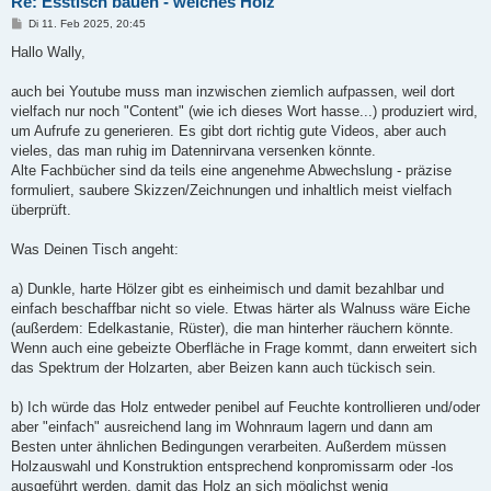
Re: Esstisch bauen - welches Holz
B
Di 11. Feb 2025, 20:45
e
i
Hallo Wally,
t
r
a
auch bei Youtube muss man inzwischen ziemlich aufpassen, weil dort
g
vielfach nur noch "Content" (wie ich dieses Wort hasse...) produziert wird,
um Aufrufe zu generieren. Es gibt dort richtig gute Videos, aber auch
vieles, das man ruhig im Datennirvana versenken könnte.
Alte Fachbücher sind da teils eine angenehme Abwechslung - präzise
formuliert, saubere Skizzen/Zeichnungen und inhaltlich meist vielfach
überprüft.
Was Deinen Tisch angeht:
a) Dunkle, harte Hölzer gibt es einheimisch und damit bezahlbar und
einfach beschaffbar nicht so viele. Etwas härter als Walnuss wäre Eiche
(außerdem: Edelkastanie, Rüster), die man hinterher räuchern könnte.
Wenn auch eine gebeizte Oberfläche in Frage kommt, dann erweitert sich
das Spektrum der Holzarten, aber Beizen kann auch tückisch sein.
b) Ich würde das Holz entweder penibel auf Feuchte kontrollieren und/oder
aber "einfach" ausreichend lang im Wohnraum lagern und dann am
Besten unter ähnlichen Bedingungen verarbeiten. Außerdem müssen
Holzauswahl und Konstruktion entsprechend konpromissarm oder -los
ausgeführt werden, damit das Holz an sich möglichst wenig