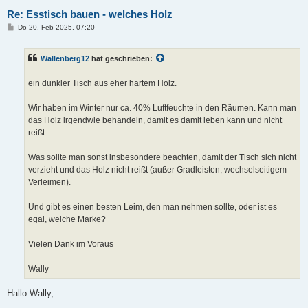
Re: Esstisch bauen - welches Holz
B
Do 20. Feb 2025, 07:20
e
i
t
Wallenberg12
hat geschrieben:
r
a
g
ein dunkler Tisch aus eher hartem Holz.
Wir haben im Winter nur ca. 40% Luftfeuchte in den Räumen. Kann man
das Holz irgendwie behandeln, damit es damit leben kann und nicht
reißt…
Was sollte man sonst insbesondere beachten, damit der Tisch sich nicht
verzieht und das Holz nicht reißt (außer Gradleisten, wechselseitigem
Verleimen).
Und gibt es einen besten Leim, den man nehmen sollte, oder ist es
egal, welche Marke?
Vielen Dank im Voraus
Wally
Hallo Wally,