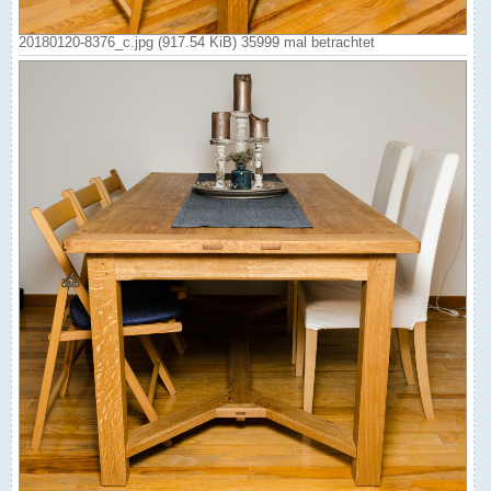
20180120-8376_c.jpg (917.54 KiB) 35999 mal betrachtet