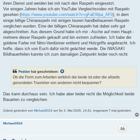
ihren Dienst und werden bei mit nach den Raspeln eingesetzt.
Vor einigen Jahren habe ich ein YouTube Vergleichsvideo mit Raspeln
gesehen (
https://www.youtube.com/watch?v=gFaEWpa_AF0
), in dem
einige billige Chinaraspeln mit einigen teuren handbehauenen Raspeln
verglichen wurden. Eine der billigen Chinaraspeln hat dabei sehr gut
abgeschnitten. Aus diesem Grund habe ich mir - Asche auf mein Haupt -
mehrere dieser Raspeln gekauft und bin extrem zufrieden. Ich habe die
goldene Farbe mit Nitro-Verdünner entfernt und Holzgriffe angebracht. Ich
hoffe, dass ich von Euch dafür nicht geächtet werde. Die IWASAKI
Bildhauerfeilen kannte ich zum damaligen Zeitpunkt leider noch nicht.
Pedder
hat geschrieben:
Ob die Form zum Arbeiten wirklich die beste ist oder die allseits
gerundeten Travisher von anderen nicht bequemer?
Das kann durchaus sein. Ich habe aber leider nicht die Möglichkeit beide
Bauarten zu vergleichen.
Zuletzt geändert von
Michael2024
am So 3. Mai 2026, 14:41, insgesamt 7-mal geändert.
Michael2024