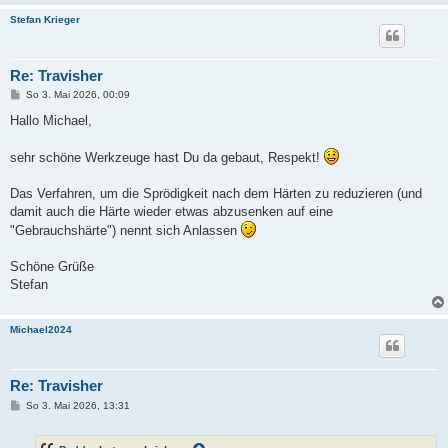
Stefan Krieger
Re: Travisher
B
So 3. Mai 2026, 00:09
e
i
Hallo Michael,
t
r
a
sehr schöne Werkzeuge hast Du da gebaut, Respekt!
g
Das Verfahren, um die Sprödigkeit nach dem Härten zu reduzieren (und
damit auch die Härte wieder etwas abzusenken auf eine
"Gebrauchshärte") nennt sich Anlassen
Schöne Grüße
Stefan
Michael2024
Re: Travisher
B
So 3. Mai 2026, 13:31
e
i
t