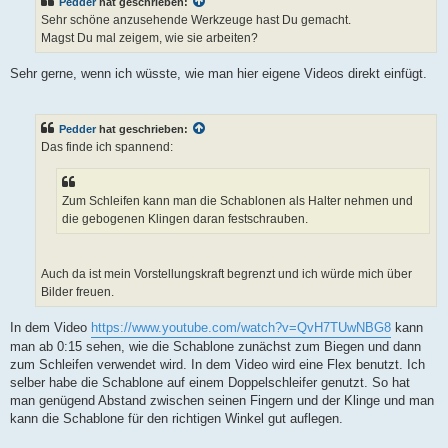
Pedder
hat geschrieben:
r
a
Sehr schöne anzusehende Werkzeuge hast Du gemacht.
g
Magst Du mal zeigem, wie sie arbeiten?
Sehr gerne, wenn ich wüsste, wie man hier eigene Videos direkt einfügt.
Pedder
hat geschrieben:
Das finde ich spannend:
Zum Schleifen kann man die Schablonen als Halter nehmen und
die gebogenen Klingen daran festschrauben.
Auch da ist mein Vorstellungskraft begrenzt und ich würde mich über
Bilder freuen.
In dem Video
https://www.youtube.com/watch?v=QvH7TUwNBG8
kann
man ab 0:15 sehen, wie die Schablone zunächst zum Biegen und dann
zum Schleifen verwendet wird. In dem Video wird eine Flex benutzt. Ich
selber habe die Schablone auf einem Doppelschleifer genutzt. So hat
man genügend Abstand zwischen seinen Fingern und der Klinge und man
kann die Schablone für den richtigen Winkel gut auflegen.