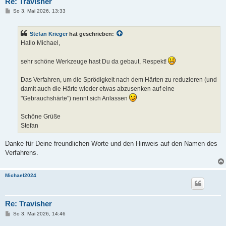
Re: Travisher
B
So 3. Mai 2026, 13:33
e
i
t
Stefan Krieger
hat geschrieben:
r
a
Hallo Michael,
g
sehr schöne Werkzeuge hast Du da gebaut, Respekt!
Das Verfahren, um die Sprödigkeit nach dem Härten zu reduzieren (und
damit auch die Härte wieder etwas abzusenken auf eine
"Gebrauchshärte") nennt sich Anlassen
Schöne Grüße
Stefan
Danke für Deine freundlichen Worte und den Hinweis auf den Namen des
Verfahrens.
Michael2024
Re: Travisher
B
So 3. Mai 2026, 14:46
e
i