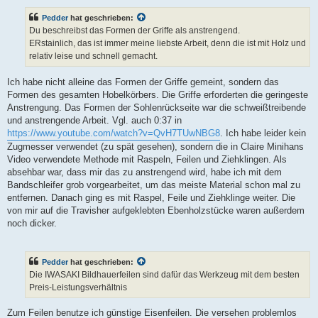
Pedder
hat geschrieben:
Du beschreibst das Formen der Griffe als anstrengend.
ERstainlich, das ist immer meine liebste Arbeit, denn die ist mit Holz und
relativ leise und schnell gemacht.
Ich habe nicht alleine das Formen der Griffe gemeint, sondern das
Formen des gesamten Hobelkörbers. Die Griffe erforderten die geringeste
Anstrengung. Das Formen der Sohlenrückseite war die schweißtreibende
und anstrengende Arbeit. Vgl. auch 0:37 in
https://www.youtube.com/watch?v=QvH7TUwNBG8
. Ich habe leider kein
Zugmesser verwendet (zu spät gesehen), sondern die in Claire Minihans
Video verwendete Methode mit Raspeln, Feilen und Ziehklingen. Als
absehbar war, dass mir das zu anstrengend wird, habe ich mit dem
Bandschleifer grob vorgearbeitet, um das meiste Material schon mal zu
entfernen. Danach ging es mit Raspel, Feile und Ziehklinge weiter. Die
von mir auf die Travisher aufgeklebten Ebenholzstücke waren außerdem
noch dicker.
Pedder
hat geschrieben:
Die IWASAKI Bildhauerfeilen sind dafür das Werkzeug mit dem besten
Preis-Leistungsverhältnis
Zum Feilen benutze ich günstige Eisenfeilen. Die versehen problemlos