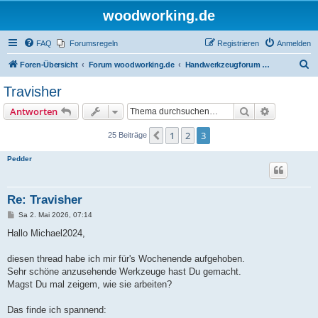
woodworking.de
FAQ
Forumsregeln
Registrieren
Anmelden
S
Foren-Übersicht
Forum woodworking.de
Handwerkzeugforum - das leise Forum
u
Travisher
c
Suche
Erweiterte
Antworten
h
e
1
2
3
Vorherige
25 Beiträge
Pedder
Re: Travisher
B
Sa 2. Mai 2026, 07:14
e
i
Hallo Michael2024,
t
r
a
diesen thread habe ich mir für's Wochenende aufgehoben.
g
Sehr schöne anzusehende Werkzeuge hast Du gemacht.
Magst Du mal zeigem, wie sie arbeiten?
Das finde ich spannend: