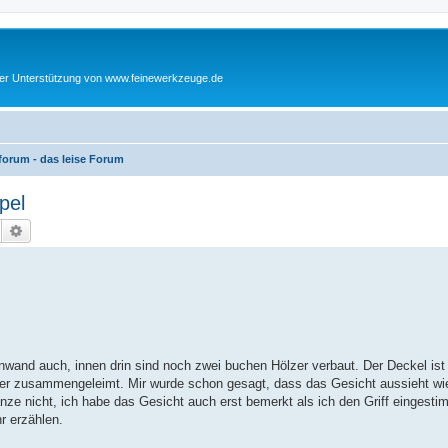
cher Unterstützung von www.feinewerkzeuge.de
orum - das leise Forum
pel
Suche
Erweiterte Suche
nwand auch, innen drin sind noch zwei buchen Hölzer verbaut. Der Deckel ist 
der zusammengeleimt. Mir wurde schon gesagt, dass das Gesicht aussieht wie
nze nicht, ich habe das Gesicht auch erst bemerkt als ich den Griff eingesti
r erzählen.