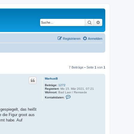
Suche
Erweiterte Suche
Registrieren
Anmelden
7 Beiträge • Seite
1
von
1
MarkusB
Beiträge:
1272
Registriert:
Mo 15. Mär 2021, 07:21
Wohnort:
Bad Laer / Remsede
K
Kontaktdaten:
o
n
t
gespiegelt, das heißt
a
k
 die Figur groot aus
t
mmt habe. Auf
d
a
t
e