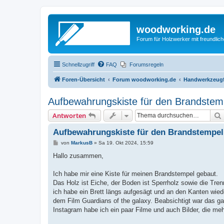
woodworking.de
Forum für Holzwerker mit freundli
Schnellzugriff
FAQ
Forumsregeln
Foren-Übersicht
Forum woodworking.de
Handwerkzeugf
Aufbewahrungskiste für den Brandstem
Antworten
Aufbewahrungskiste für den Brandstempel
B
von
MarkusB
»
Sa 19. Okt 2024, 15:59
e
i
Hallo zusammen,
t
r
a
Ich habe mir eine Kiste für meinen Brandstempel gebaut.
g
Das Holz ist Eiche, der Boden ist Sperrholz sowie die Tren
ich habe ein Brett längs aufgesägt und an den Kanten wie
dem Film Guardians of the galaxy. Beabsichtigt war das ga
Instagram habe ich ein paar Filme und auch Bilder, die meh