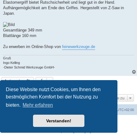
Elastomergriff bietet Rutschsicherheit und liegt gut in der Hand.
Aufhängemöglichkeit am Ende des Griffes. Hergestellt von Z-Saw in
Japan.
Gesamtlänge 349 mm
Blattlänge 160 mm
Zu erwerben im Online-Shop von
feinewerkzeuge.de
Gruß
Ingo Kelling
-Dieter Schmid Werkzeuge GmbH-
Antworten
1 Beitrag • Seite
1
von
1
Diese Website nutzt Cookies, um Ihnen den
bestmöglichen Komfort bei der Nutzung zu
Gehe zu
bieten.
Mehr erfahren
Foren-Übersicht
Alle Zeiten sind
UTC+02:00
Verstanden!
Powered by
phpBB
® Forum Software © phpBB Limited
Deutsche Übersetzung durch
phpBB.de
Datenschutz
|
Nutzungsbedingungen