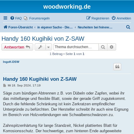
woodworking.de
FAQ
Forumsregeln
Registrieren
Anmelden
S
Foren-Übersicht
in eigener Sache - Dieter Schmid Werkzeuge GmbH
Neuheiten bei feinewerkzeuge.de
u
Handy 160 Kugihiki von Z-SAW
c
Suche
Erweiterte
Antworten
h
1 Beitrag • Seite
1
von
1
e
IngoK-DSW
Handy 160 Kugihiki von Z-SAW
B
Mi 18. Sep 2024, 17:19
e
i
Säge zum bündigen Abtrennen z.B. von Dübeln oder Zapfen, wobei ihr
t
das mittellange und flexible Blatt, sowie der gerade Griff zugutekommt.
r
a
Durch die fehlende Schränkung ist kein Zerkratzen empfindlicher
g
Untergründe zu befürchten. Der Hersteller schreibt ihr auch eine Eignung
im Bereich von Holzverbindungen wie Schwalbenschwänzen zu.
Zahnspitzenhärtung für lange Standzeit, Nickel plattiertes Blatt für
Korrosionsschutz. Der hochwertige, zum hinteren Ende aufgeweitete