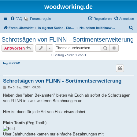
woodworking.de
FAQ
Forumsregeln
Registrieren
Anmelden
S
Foren-Übersicht
in eigener Sache - Dieter Schmid Werkzeuge GmbH
Neuheiten bei feinewerkzeuge.de
u
Schrotsägen von FLINN - Sortimentserweiterung
c
Suche
Erweiterte
Antworten
h
1 Beitrag • Seite
1
von
1
e
IngoK-DSW
Schrotsägen von FLINN - Sortimentserweiterung
B
Do 5. Sep 2024, 08:36
e
i
Neben den "alten Bekannten" bieten wir Euch ab sofort die Schrotsägen
t
von FLINN in zwei weiteren Bezahnungen an.
r
a
g
Hier ist dann für jede Art von Holz etwas dabei.
Plain Tooth
(Peg Tooth)
Über Jahrhunderte kamen nur einfache Bezahnungen mit