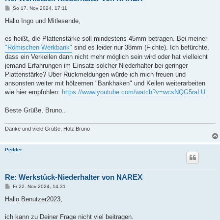
B
So 17. Nov 2024, 17:11
e
i
Hallo Ingo und Mitlesende,
t
r
a
es heißt, die Plattenstärke soll mindestens 45mm betragen. Bei meiner
g
"Römischen Werkbank"
sind es leider nur 38mm (Fichte). Ich befürchte,
dass ein Verkeilen dann nicht mehr möglich sein wird oder hat vielleicht
jemand Erfahrungen im Einsatz solcher Niederhalter bei geringer
Plattenstärke? Über Rückmeldungen würde ich mich freuen und
ansonsten weiter mit hölzernen "Bankhaken" und Keilen weiterarbeiten
wie hier empfohlen:
https://www.youtube.com/watch?v=wcsNQG5raLU
Beste Grüße, Bruno..
Danke und viele Grüße, Holz.Bruno
Pedder
Re: Werkstück-Niederhalter von NAREX
B
Fr 22. Nov 2024, 14:31
e
i
Hallo Benutzer2023,
t
r
a
ich kann zu Deiner Frage nicht viel beitragen.