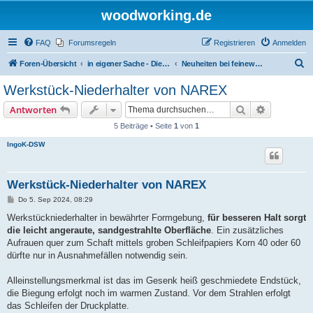
woodworking.de
FAQ
Forumsregeln
Registrieren
Anmelden
S
Foren-Übersicht
in eigener Sache - Dieter Schmid Werkzeuge GmbH
Neuheiten bei feinewerkzeuge.de
u
Werkstück-Niederhalter von NAREX
c
Suche
Erweiterte
Antworten
h
5 Beiträge • Seite
1
von
1
e
IngoK-DSW
Werkstück-Niederhalter von NAREX
B
Do 5. Sep 2024, 08:29
e
i
Werkstückniederhalter in bewährter Formgebung,
für besseren Halt sorgt
t
die leicht angeraute, sandgestrahlte Oberfläche
. Ein zusätzliches
r
a
Aufrauen quer zum Schaft mittels groben Schleifpapiers Korn 40 oder 60
g
dürfte nur in Ausnahmefällen notwendig sein.
Alleinstellungsmerkmal ist das im Gesenk heiß geschmiedete Endstück,
die Biegung erfolgt noch im warmen Zustand. Vor dem Strahlen erfolgt
das Schleifen der Druckplatte.