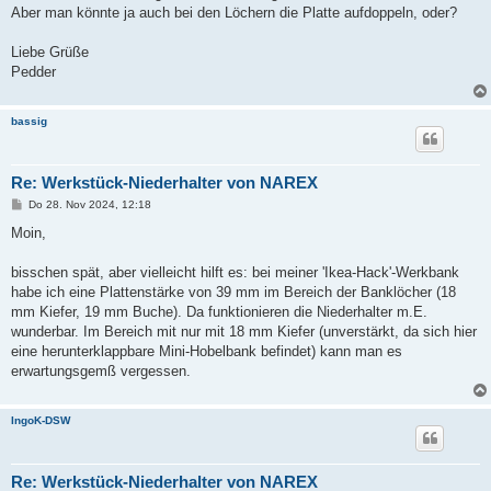
g
Aber man könnte ja auch bei den Löchern die Platte aufdoppeln, oder?
Liebe Grüße
Pedder
bassig
Re: Werkstück-Niederhalter von NAREX
B
Do 28. Nov 2024, 12:18
e
i
Moin,
t
r
a
bisschen spät, aber vielleicht hilft es: bei meiner 'Ikea-Hack'-Werkbank
g
habe ich eine Plattenstärke von 39 mm im Bereich der Banklöcher (18
mm Kiefer, 19 mm Buche). Da funktionieren die Niederhalter m.E.
wunderbar. Im Bereich mit nur mit 18 mm Kiefer (unverstärkt, da sich hier
eine herunterklappbare Mini-Hobelbank befindet) kann man es
erwartungsgemß vergessen.
IngoK-DSW
Re: Werkstück-Niederhalter von NAREX