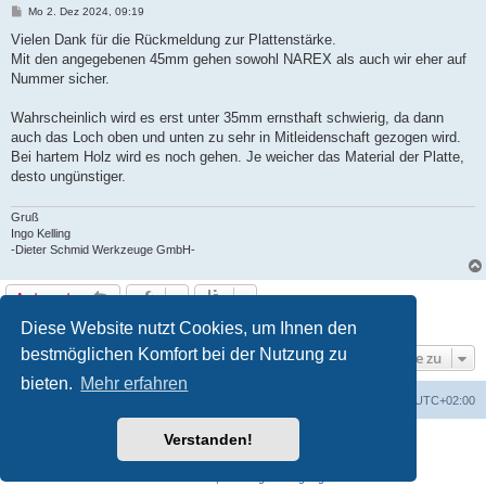
B
Mo 2. Dez 2024, 09:19
e
i
Vielen Dank für die Rückmeldung zur Plattenstärke.
t
Mit den angegebenen 45mm gehen sowohl NAREX als auch wir eher auf
r
a
Nummer sicher.
g
Wahrscheinlich wird es erst unter 35mm ernsthaft schwierig, da dann
auch das Loch oben und unten zu sehr in Mitleidenschaft gezogen wird.
Bei hartem Holz wird es noch gehen. Je weicher das Material der Platte,
desto ungünstiger.
Gruß
Ingo Kelling
-Dieter Schmid Werkzeuge GmbH-
Antworten
5 Beiträge • Seite
1
von
1
Diese Website nutzt Cookies, um Ihnen den
bestmöglichen Komfort bei der Nutzung zu
Gehe zu
bieten.
Mehr erfahren
Foren-Übersicht
Alle Zeiten sind
UTC+02:00
Verstanden!
Powered by
phpBB
® Forum Software © phpBB Limited
Deutsche Übersetzung durch
phpBB.de
Datenschutz
|
Nutzungsbedingungen