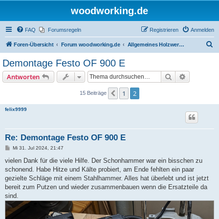
woodworking.de
FAQ
Forumsregeln
Registrieren
Anmelden
S
Foren-Übersicht
Forum woodworking.de
Allgemeines Holzwerkerforum - das laute Forum
u
Demontage Festo OF 900 E
c
Suche
Erweiterte
Antworten
h
e
1
2
Vorherige
15 Beiträge
felix9999
Re: Demontage Festo OF 900 E
B
Mi 31. Jul 2024, 21:47
e
i
vielen Dank für die viele Hilfe. Der Schonhammer war ein bisschen zu
t
schonend. Habe Hitze und Kälte probiert, am Ende fehlten ein paar
r
a
gezielte Schläge mit einem Stahlhammer. Alles hat überlebt und ist jetzt
g
bereit zum Putzen und wieder zusammenbauen wenn die Ersatzteile da
sind.