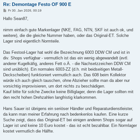
Re: Demontage Festo OF 900 E
B
Fr 30. Jan 2026, 00:19
e
i
Hallo Sean87,
t
r
a
nimm einfach gute Markenlager (NKE, FAG, NTN, SKF ist auch ok, und
g
weitere), die die gleiche Nummer haben, oder das Original-ET. Solche
Lager sind eigentlich Normteile.
Das Festool-Lager hat wohl die Bezeichnung 6003 DDW CM und ist in
div. Shops verfügbar - vermutlich ist das ein wenig abgewandelt (evtl.
anderer Kugelkäfig, anderes Fett o.Ä. - die Nachsetzzeichen DDW CM
sind unüblich). Ein normales 6003-ZZ (d.h. mit beidseitigen Metall-
Deckscheiben) funktioniert vermutlich auch. Das 608 beim Kollektor
würde ich auch gleich tauschen, ohne Abzieher sollte man da aber nur
vorsichtig improvisieren, um dort nichts zu beschädigen.
Kauf bitte für solche Zwecke keine Billiglager, denn die Lager sollten mit
den recht hohen Drehzahlen langfristig klarkommen.
Hans Sauer ist übrigens ein seriöser Händler und Reparaturdienstleister,
da kann man meiner Erfahrung nach bedenkenlos kaufen. Eine kurze
Suche zeigt, dass das Original-ET bei einigen anderen Shops sogar auf
Lager ist und keine 10 Euro kostet - das ist echt bezahlbar. Ein Normlager
kostet vermutlich die Hälfte.