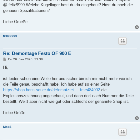
g
@ felix9999 Welche Kugellager hast du da eingebaut? Hast du noch die
genauen Spezifikationen?
Liebe Grueße
felix9999
Re: Demontage Festo OF 900 E
B
Do 29. Jan 2026, 23:38
e
i
Hi,
t
r
a
ist leider schon eine Weile her und sicher bin ich mir nicht mehr wie ich
g
die Teile genau beschafft habe. Ich habe auf so einer Seite
https://shop.hans-sauer.de/de/ersatztei ... frse484992
die
Explosionszeichnung angeschaut, und dann dort nach Nummer die Teile
bestellt. Weiß aber nicht wie gut oder schlecht der genannte Shop ist.
Liebe Grüße
MaxS