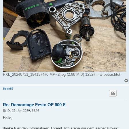
PXL_20240731_194137470.MP~2.jpg (2.98 MiB) 12327 mal betrachtet
Sean87
Re: Demontage Festo OF 900 E
B
Do 29. Jan 2026, 18:07
e
i
Hallo,
t
r
a
danke fuer den informativen Thread. Ich stehe vor dem selber Projekt.