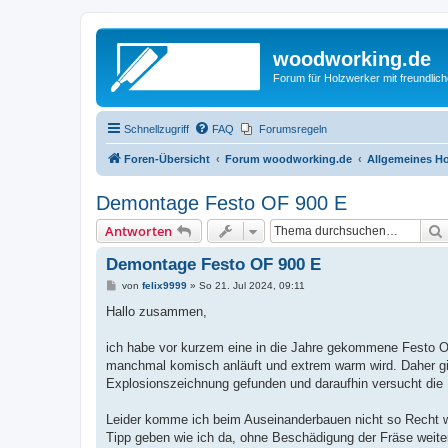
woodworking.de
Forum für Holzwerker mit freundli
Schnellzugriff
FAQ
Forumsregeln
Foren-Übersicht
Forum woodworking.de
Allgemeines Ho
Demontage Festo OF 900 E
Antworten
Demontage Festo OF 900 E
B
von
felix9999
»
So 21. Jul 2024, 09:11
e
i
Hallo zusammen,
t
r
a
ich habe vor kurzem eine in die Jahre gekommene Festo OF
g
manchmal komisch anläuft und extrem warm wird. Daher gin
Explosionszeichnung gefunden und daraufhin versucht di
Leider komme ich beim Auseinanderbauen nicht so Recht we
Tipp geben wie ich da, ohne Beschädigung der Fräse weit