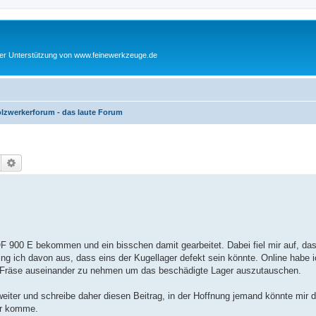
cher Unterstützung von www.feinewerkzeuge.de
lzwerkerforum - das laute Forum
Suche
Erweiterte Suche
 900 E bekommen und ein bisschen damit gearbeitet. Dabei fiel mir auf, das
g ich davon aus, dass eins der Kugellager defekt sein könnte. Online habe i
e Fräse auseinander zu nehmen um das beschädigte Lager auszutauschen.
iter und schreibe daher diesen Beitrag, in der Hoffnung jemand könnte mir 
er komme.