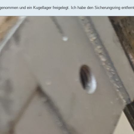
enommen und ein Kugellager freigelegt. Ich habe den Sicherungsring entfern