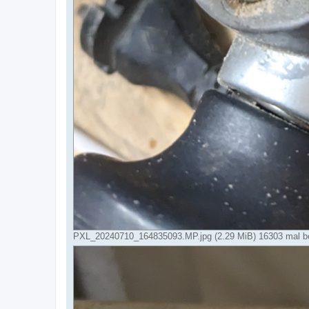
PXL_20240710_164835093.MP.jpg (2.29 MiB) 16303 mal be