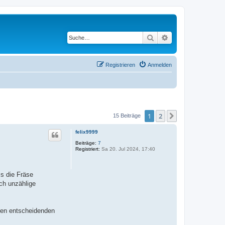
Suche
Erweiterte Suche
Registrieren
Anmelden
1
2
Nächste
15 Beiträge
felix9999
Beiträge:
7
Registriert:
Sa 20. Jul 2024, 17:40
s die Fräse
ch unzählige
den entscheidenden