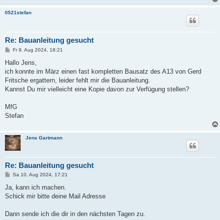
0521stefan
Re: Bauanleitung gesucht
B
Fr 9. Aug 2024, 18:21
e
i
Hallo Jens,
t
ich konnte im März einen fast kompletten Bausatz des A13 von Gerd
r
a
Fritsche ergattern, leider fehlt mir die Bauanleitung.
g
Kannst Du mir vielleicht eine Kopie davon zur Verfügung stellen?
MfG
Stefan
Jens Gartmann
Re: Bauanleitung gesucht
B
Sa 10. Aug 2024, 17:21
e
i
Ja, kann ich machen.
t
Schick mir bitte deine Mail Adresse
r
a
g
Dann sende ich die dir in den nächsten Tagen zu.