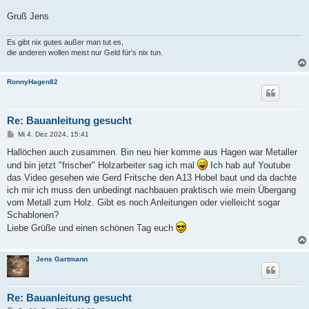
Gruß Jens
Es gibt nix gutes außer man tut es,
die anderen wollen meist nur Geld für's nix tun.
RonnyHagen82
Re: Bauanleitung gesucht
B
Mi 4. Dez 2024, 15:41
e
i
Hallöchen auch zusammen. Bin neu hier komme aus Hagen war Metaller
t
und bin jetzt "frischer" Holzarbeiter sag ich mal
Ich hab auf Youtube
r
a
das Video gesehen wie Gerd Fritsche den A13 Hobel baut und da dachte
g
ich mir ich muss den unbedingt nachbauen praktisch wie mein Übergang
vom Metall zum Holz. Gibt es noch Anleitungen oder vielleicht sogar
Schablonen?
Liebe Grüße und einen schönen Tag euch
Jens Gartmann
Re: Bauanleitung gesucht