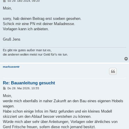
B
So 29. Dez 2024, 09:20
e
i
Moin,
t
r
a
sorry, hab deinen Beitrag erst soeben gesehen.
g
Schick mir eine PN mit deiner Mailadresse.
Vorlagen kann ich anbieten.
Gruß Jens
Es gibt nix gutes außer man tut es,
die anderen wollen meist nur Geld für's nix tun.
markuswntr
Re: Bauanleitung gesucht
B
Do 28. Mai 2026, 10:55
e
i
Moin,
t
werde mich ebenfalls in naher Zukunft an den Bau eines eigenen Hobels
r
a
wagen.
g
Habe schon einige Infos im Netz gefunden und ein kleines Modell
skizziert um den Ablauf besser verstehen zu können.
Würde mich aber sehr über Anleitungen, Vorlagen oder ähnliches von
Gerd Fritsche freuen, sofern diese noch jemand besitzt.