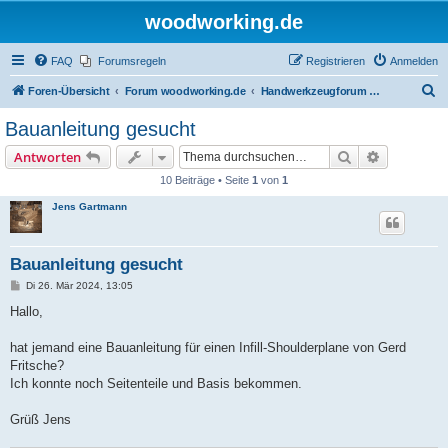
woodworking.de
FAQ
Forumsregeln
Registrieren
Anmelden
S
Foren-Übersicht
Forum woodworking.de
Handwerkzeugforum - das leise Forum
u
Bauanleitung gesucht
c
Suche
Erweiterte
Antworten
h
10 Beiträge • Seite
1
von
1
e
Jens Gartmann
Bauanleitung gesucht
B
Di 26. Mär 2024, 13:05
e
i
Hallo,
t
r
a
hat jemand eine Bauanleitung für einen Infill-Shoulderplane von Gerd
g
Fritsche?
Ich konnte noch Seitenteile und Basis bekommen.
Grüß Jens