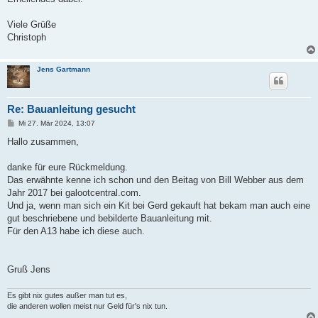
g
Viele Grüße
Christoph
Jens Gartmann
Re: Bauanleitung gesucht
B
Mi 27. Mär 2024, 13:07
e
i
Hallo zusammen,
t
r
a
danke für eure Rückmeldung.
g
Das erwähnte kenne ich schon und den Beitag von Bill Webber aus dem
Jahr 2017 bei galootcentral.com.
Und ja, wenn man sich ein Kit bei Gerd gekauft hat bekam man auch eine
gut beschriebene und bebilderte Bauanleitung mit.
Für den A13 habe ich diese auch.
Gruß Jens
Es gibt nix gutes außer man tut es,
die anderen wollen meist nur Geld für's nix tun.