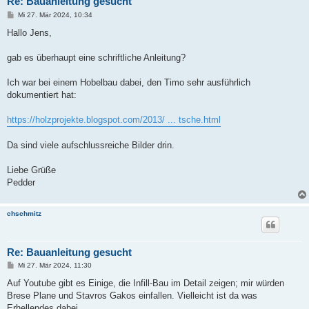
Re: Bauanleitung gesucht
B
Mi 27. Mär 2024, 10:34
e
i
Hallo Jens,
t
r
a
gab es überhaupt eine schriftliche Anleitung?
g
Ich war bei einem Hobelbau dabei, den Timo sehr ausführlich
dokumentiert hat:
https://holzprojekte.blogspot.com/2013/ ... tsche.html
Da sind viele aufschlussreiche Bilder drin.
Liebe Grüße
Pedder
chschmitz
Re: Bauanleitung gesucht
B
Mi 27. Mär 2024, 11:30
e
i
Auf Youtube gibt es Einige, die Infill-Bau im Detail zeigen; mir würden
t
Brese Plane und Stavros Gakos einfallen. Vielleicht ist da was
r
a
Erhellendes dabei.