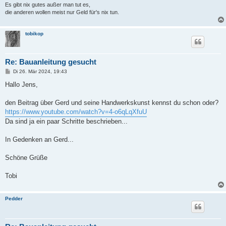
Es gibt nix gutes außer man tut es,
die anderen wollen meist nur Geld für's nix tun.
tobikop
Re: Bauanleitung gesucht
B
Di 26. Mär 2024, 19:43
e
i
Hallo Jens,
t
r
a
den Beitrag über Gerd und seine Handwerkskunst kennst du schon oder?
g
https://www.youtube.com/watch?v=4-o6qLqXfuU
Da sind ja ein paar Schritte beschrieben...
In Gedenken an Gerd...
Schöne Grüße
Tobi
Pedder