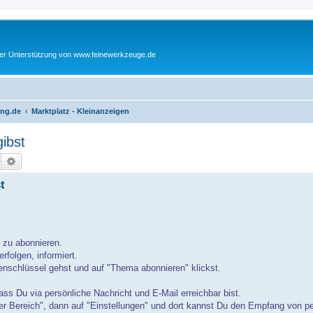
cher Unterstützung von www.feinewerkzeuge.de
ing.de
Marktplatz - Kleinanzeigen
ibst
Suche
Erweiterte Suche
t
d zu abonnieren.
rfolgen, informiert.
nschlüssel gehst und auf "Thema abonnieren" klickst.
ass Du via persönliche Nachricht und E-Mail erreichbar bist.
er Bereich", dann auf "Einstellungen" und dort kannst Du den Empfang von p