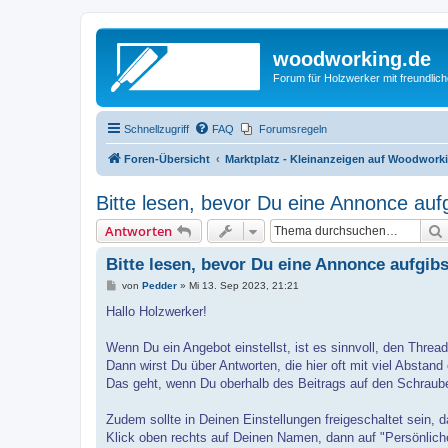
woodworking.de
Forum für Holzwerker mit freundli
Schnellzugriff
FAQ
Forumsregeln
Foren-Übersicht
Marktplatz - Kleinanzeigen auf Woodwork
Bitte lesen, bevor Du eine Annonce aufg
Antworten
Bitte lesen, bevor Du eine Annonce aufgibs
B
von
Pedder
»
Mi 13. Sep 2023, 21:21
e
i
Hallo Holzwerker!
t
r
a
Wenn Du ein Angebot einstellst, ist es sinnvoll, den Threa
g
Dann wirst Du über Antworten, die hier oft mit viel Abstand e
Das geht, wenn Du oberhalb des Beitrags auf den Schraube
Zudem sollte in Deinen Einstellungen freigeschaltet sein, d
Klick oben rechts auf Deinen Namen, dann auf "Persönlich