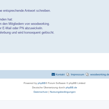
ine entsprechende Antwort schreiben.
anden hat:
en den Mitgliedern von woodworking.
r E-Mail oder PN abzuwickeln.
 Werbung und wird konsequent gelöscht.
Kontakt
Impressum
woodworking.de 
Powered by
phpBB
® Forum Software © phpBB Limited
Deutsche Übersetzung durch
phpBB.de
Datenschutz
|
Nutzungsbedingungen